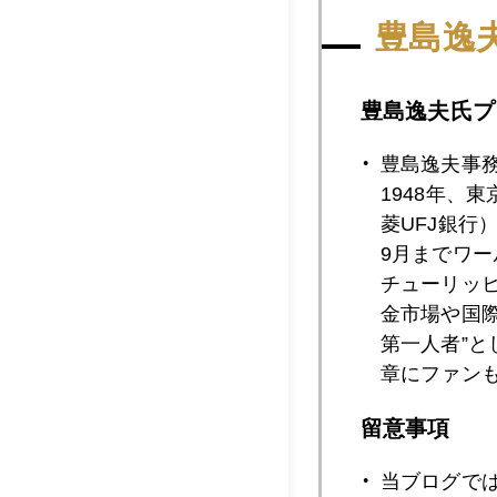
2017年07月2
豊島逸
豊島逸夫氏プ
2017年07月2
豊島逸夫事
1948年、
2017年07月2
菱UFJ銀行
9月までワ
チューリッ
金市場や国
2017年07月2
第一人者”
章にファン
2017年07月1
留意事項
当ブログで