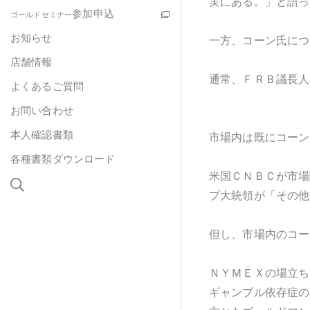
実にある。」と語っ
参加申込
ゴールドセミナー
お知らせ
一方、コーン氏につ
店舗情報
通常、ＦＲＢ議長人
よくあるご質問
お問い合わせ
本人確認書類
市場内は既にコーン
各種書類ダウンロード
米国ＣＮＢＣが市場
プ大統領が「その他
但し、市場内のコー
ＮＹＭＥＸの場立ち
ギャンブル依存症の