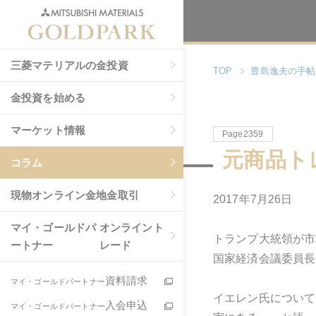
三菱マテリアルの金投資
TOP
豊島逸夫の手帖
金投資を始める
マーケット情報
Page2359
元商品ト
コラム
現物
オンライン金地金取引
2017年7月26日
マイ・ゴールドパ
オンライント
トランプ大統領が市
ートナー
レード
国家経済会議委員長
資料請求
マイ・ゴールドパートナー
イエレン氏について
入会申込
マイ・ゴールドパートナー