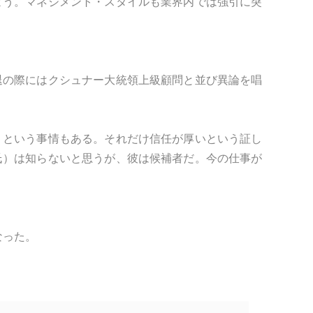
よう。マネジメント・スタイルも業界内では強引に突
。
退の際にはクシュナー大統領上級顧問と並び異論を唱
、という事情もある。それだけ信任が厚いという証し
氏）は知らないと思うが、彼は候補者だ。今の仕事が
なった。