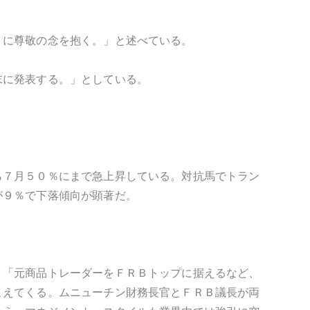
りに尊敬の念を抱く。」と述べている。
末に発表する。」としている。
ら７月５０％にまで急上昇している。対抗馬でトラン
が９％で下落傾向が顕著だ。
。「元商品トレーダーをＦＲＢトップに据えるなど、
こえてくる。ムニューチン財務長官とＦＲＢ議長が両