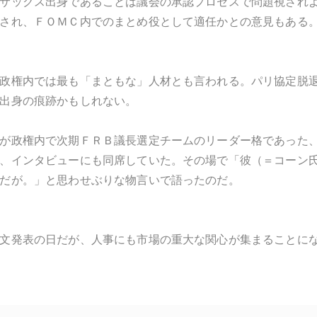
サックス出身であることは議会の承認プロセスで問題視され
され、ＦＯＭＣ内でのまとめ役として適任かとの意見もある
政権内では最も「まともな」人材とも言われる。パリ協定脱
出身の痕跡かもしれない。
が政権内で次期ＦＲＢ議長選定チームのリーダー格であった
、インタビューにも同席していた。その場で「彼（＝コーン
だが。」と思わせぶりな物言いで語ったのだ。
文発表の日だが、人事にも市場の重大な関心が集まることに