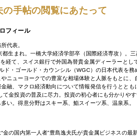
5日
ギリシャ国債発行再開は「茶番劇」
夫の手帖の閲覧にあたって
ロフィール
4日
日米政権難渋、円・金買い誘発
務所代表。
東京都生まれ。一橋大学経済学部卒（国際経済専攻）。
1日
切迫ロシアゲート、日銀発円安を帳消し、金も急騰
）を経て、スイス銀行で外国為替貴金属ディーラーとして
ールド・ゴールド・カウンシル（WGC）の日本代表を務
ヒやニューヨークでの豊富な相場体験と人脈をもとに、
際金融、マクロ経済動向について情報発信を行うとともに
0日
日銀を信じられない人たちが金を買う
として金投資の普及に尽力。投資の初心者にも分かりやす
も多い。得意分野はスキー系、鮨スイーツ系、温泉系。
9日
トランプ大統領を見切る市場、トリプル安の展開
は“金の国内第一人者”豊島逸夫氏が貴金属ビジネスの最