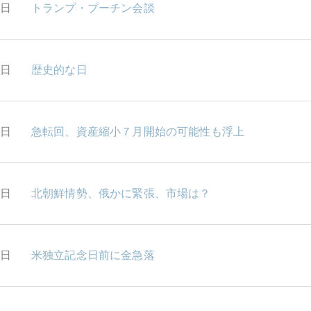
0日
トランプ・プーチン会談
7日
歴史的な日
6日
急転回、資産縮小７月開始の可能性も浮上
5日
北朝鮮情勢、俄かに緊張、市場は？
4日
米独立記念日前に金急落