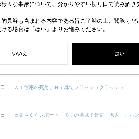
の様々な事象について、分かりやすい切り口で読み解き
8日
英国ＥＵ離脱国民投票、二回目の可能性
人的見解も含まれる内容である旨ご了解の上、閲覧くだ
だける場合は「はい」よりお進みください。
4日
インド人が熱心に金を買う理由
いいえ
はい
3日
イエレンＦＲＢ議長 後継候補は元商品トレーダー
2日
ＡＩ運用の死角、ＮＹ株でフラッシュクラッシュ
1日
日銀さくらレポート、多くの地域で景気「拡大」、ホ