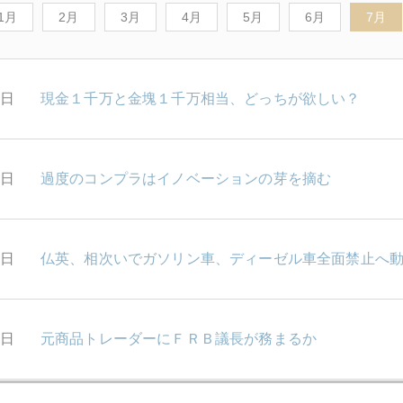
1月
2月
3月
4月
5月
6月
7月
1日
現金１千万と金塊１千万相当、どっちが欲しい？
8日
過度のコンプラはイノベーションの芽を摘む
7日
仏英、相次いでガソリン車、ディーゼル車全面禁止へ
6日
元商品トレーダーにＦＲＢ議長が務まるか