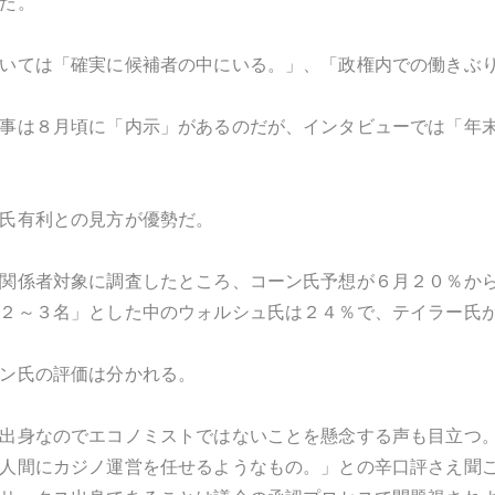
た。
いては「確実に候補者の中にいる。」、「政権内での働きぶ
事は８月頃に「内示」があるのだが、インタビューでは「年
氏有利との見方が優勢だ。
関係者対象に調査したところ、コーン氏予想が６月２０％か
２～３名」とした中のウォルシュ氏は２４％で、テイラー氏
ン氏の評価は分かれる。
出身なのでエコノミストではないことを懸念する声も目立つ
人間にカジノ運営を任せるようなもの。」との辛口評さえ聞