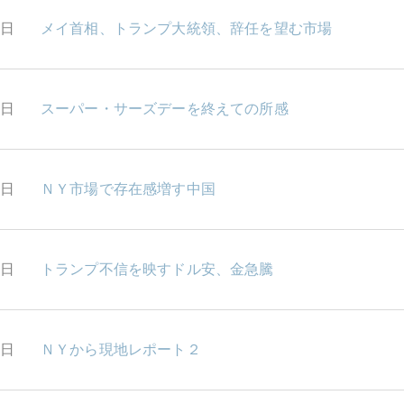
2日
メイ首相、トランプ大統領、辞任を望む市場
9日
スーパー・サーズデーを終えての所感
8日
ＮＹ市場で存在感増す中国
7日
トランプ不信を映すドル安、金急騰
6日
ＮＹから現地レポート２