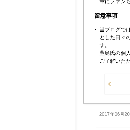
章にファン
2017年06月2
留意事項
当ブログで
2017年06月2
とした日々
す。
豊島氏の個
ご了解いた
2017年06月2
2017年06月2
2017年06月2