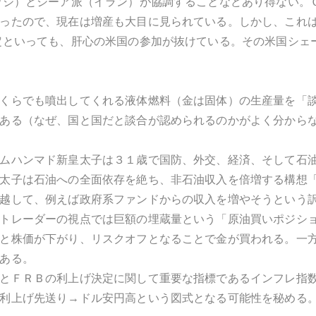
ウジ）とシーア派（イラン）が協調することなどあり得ない。
ったので、現在は増産も大目に見られている。しかし、これ
定といっても、肝心の米国の参加が抜けている。その米国シェ
くらでも噴出してくれる液体燃料（金は固体）の生産量を「
ある（なぜ、国と国だと談合が認められるのかがよく分から
ムハンマド新皇太子は３１歳で国防、外交、経済、そして石
太子は石油への全面依存を絶ち、非石油収入を倍増する構想
越して、例えば政府系ファンドからの収入を増やそうという
トレーダーの視点では巨額の埋蔵量という「原油買いポジシ
と株価が下がり、リスクオフとなることで金が買われる。一
ある。
とＦＲＢの利上げ決定に関して重要な指標であるインフレ指
利上げ先送り→ドル安円高という図式となる可能性を秘める