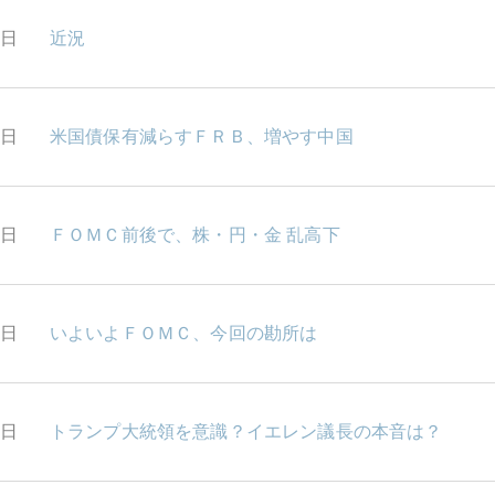
9日
近況
6日
米国債保有減らすＦＲＢ、増やす中国
5日
ＦＯＭＣ前後で、株・円・金 乱高下
4日
いよいよＦＯＭＣ、今回の勘所は
3日
トランプ大統領を意識？イエレン議長の本音は？