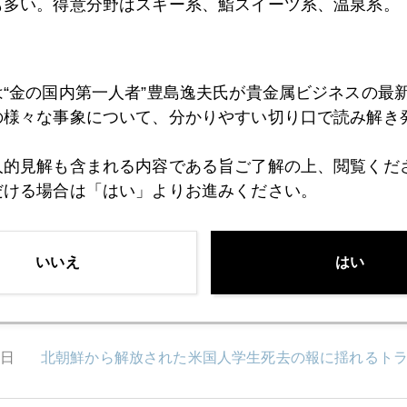
も多い。得意分野はスキー系、鮨スイーツ系、温泉系。
7日
原油大荒れ、全市場を揺らす
は“金の国内第一人者”豊島逸夫氏が貴金属ビジネスの最
6日
ジム・ロジャーズ氏「金はもっともっと上がる。」
の様々な事象について、分かりやすい切り口で読み解き
人的見解も含まれる内容である旨ご了解の上、閲覧くだ
だける場合は「はい」よりお進みください。
3日
小林麻央さんを悼む
いいえ
はい
3日
豊島逸夫事務所札幌支部開設へ
0日
北朝鮮から解放された米国人学生死去の報に揺れるト