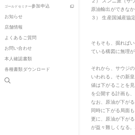
２） スンニ派（サ
参加申込
ゴールドセミナー
原油輸出ができなか
お知らせ
３） 生産国減産協
店舗情報
よくあるご質問
そもそも、掘ればい
お問い合わせ
ている構図に無理が
本人確認書類
それから、サウジの
各種書類ダウンロード
いわれる。その新皇
値は下がることを見
を公開する計画も、
なお、原油が下がる
同時に下がる局面も
更に、原油が下がる
が益々難しくなる。