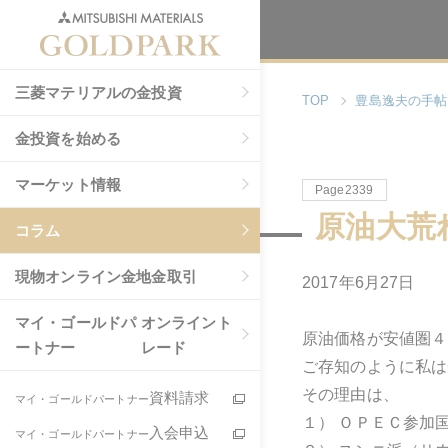
三菱マテリアルの金投資
TOP
豊島逸夫の手帖
金投資を始める
マーケット情報
Page2339
原油大荒
コラム
現物
オンライン金地金取引
2017年6月27日
マイ・ゴールドパ
オンライント
原油価格が安値圏４
ートナー
レード
ご存知のように私は
その理由は、
資料請求
マイ・ゴールドパートナー
１） ＯＰＥＣ参加
入会申込
マイ・ゴールドパートナー