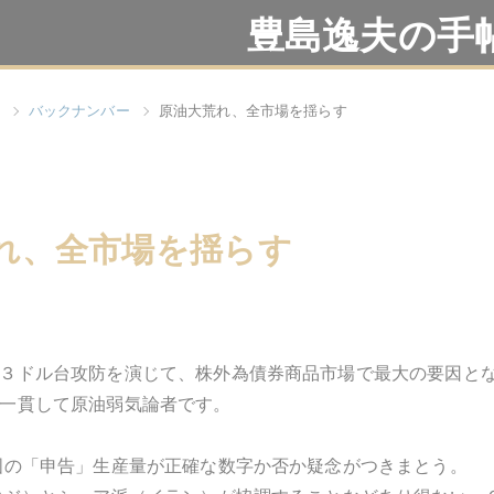
豊島逸夫の手
バックナンバー
原油大荒れ、全市場を揺らす
れ、全市場を揺らす
３ドル台攻防を演じて、株外為債券商品市場で最大の要因と
一貫して原油弱気論者です。
国の「申告」生産量が正確な数字か否か疑念がつきまとう。