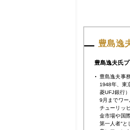
2017年
豊島逸
豊島逸夫氏プ
2017年06月3
豊島逸夫事
1948年、
2017年06月2
菱UFJ銀行
9月までワ
チューリッ
2017年06月2
金市場や国
第一人者”