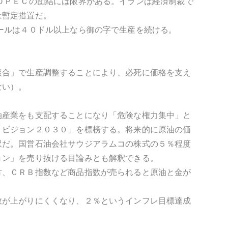
ＯＰＥＣの団結には限界がある。イランは経済制裁で
は暫定措置だ。
ールは４０ドル以上なら御の字で生産を続ける。
談合」で生産調整することにより、必死に価格を支え
ない）。
油産業をも支配することになり「危険な権力集中」と
「ビジョン２０３０」を標榜する。将来的に原油の価
訳だ。国営石油会社サウジアラムコの株式の５％程度
ョン」を売り抜ける目論みとも解釈できる。
方、ＣＲＢ指数など商品指数が売られると原油と金が
数が上がりにくくなり、２％というインフレ目標達成
。