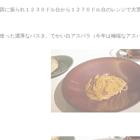
因に振られ１２３０ドル台から１２７０ドル台のレンジで大
使った濃厚なパスタ。でかい白アスパラ（今年は極端なアス