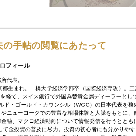
1月
2月
3月
4月
5月
6月
7月
夫の手帖の閲覧にあたって
ロフィール
0日
ＩＳ本拠地陥落、でも。。。。
務所代表。
東京都生まれ。一橋大学経済学部卒（国際経済専攻）。
9日
色々盛り沢山の２４時間
）を経て、スイス銀行で外国為替貴金属ディーラーとして
ールド・ゴールド・カウンシル（WGC）の日本代表を務
ヒやニューヨークでの豊富な相場体験と人脈をもとに、
8日
ドラギ発言、イールドカーブ正常化の兆しか
際金融、マクロ経済動向について情報発信を行うとともに
として金投資の普及に尽力。投資の初心者にも分かりやす