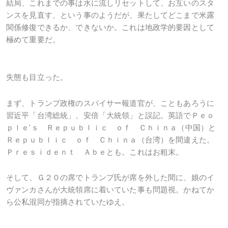
結局、これまでの事は水に流しリセットして、お互いのスタ
ンスを見直す、という事のようだが、果たしてどこまで米露
関係修復できるか、できないか。これは地政学的要因として
極めて重要だ。
失態も目立った。
まず、トランプ政権のスパイサー報道官が、こともあろうに
習近平「台湾総統」、安倍「大統領」と誤記。英語でＰｅｏ
ｐｌｅ'ｓ Ｒｅｐｕｂｌｉｃ ｏｆ Ｃｈｉｎａ（中国）と
Ｒｅｐｕｂｌｉｃ ｏｆ Ｃｈｉｎａ（台湾）を間違えた。
Ｐｒｅｓｉｄｅｎｔ Ａｂｅとも。これはお粗末。
そして、Ｇ２０の席でトランプ氏が席を外した間に、娘のイ
ヴァンカさんが大統領席に着いていた事も問題視。かねてか
ら公私混同が指摘されていたゆえ。