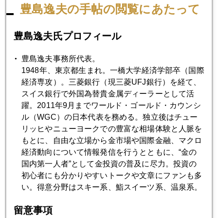
豊島逸夫の手帖の閲覧にあたって
豊島逸夫氏プロフィール
それにしても日銀の緩和策は、唯一株式購入にまで及ぶ。そ
の結果、日本株は日銀依存症。果たして、この日銀株式大量
豊島逸夫事務所代表。
保有の「出口」では何が起こるのか。かなり不安要素。
1948年、東京都生まれ。一橋大学経済学部卒（国際
経済専攻）。三菱銀行（現三菱UFJ銀行）を経て、
スイス銀行で外国為替貴金属ディーラーとして活
躍。2011年9月までワールド・ゴールド・カウンシ
2017年
ル（WGC）の日本代表を務める。独立後はチュー
1月
2月
3月
4月
5月
6月
リッヒやニューヨークでの豊富な相場体験と人脈を
もとに、自由な立場から金市場や国際金融、マクロ
7月
8月
9月
10月
11月
12月
経済動向について情報発信を行うとともに、“金の
国内第一人者”として金投資の普及に尽力。投資の
初心者にも分かりやすいトークや文章にファンも多
2017年07月31日
い。得意分野はスキー系、鮨スイーツ系、温泉系。
現金１千万と金塊１千万相当、どっちが欲しい？
留意事項