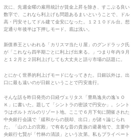
次に、先週金曜の雇用統計が賃金上昇を除き、すこぶる良い
数字で、これなら利上げも問題あるまいということで、ドル
高・円安そしてドル建て金安になった。１２１０ドル台。想
定通り年後半は下押しモード。底は浅い。
新債券王といわれる「カリスマ当たり屋」のグンドラック氏
が「これなら四半期ごとに利上げ出来る。」つまり年内９月
と１２月と２回利上げしても大丈夫と語り市場の話題に。
とにかく世界的利上げモードになってきた。日銀以外は。出
口に最も遠いのが日銀ということで円安進行。
そんな話を昨日発売の日経ヴェリタス「豊島逸夫の逸's Ｏ
Ｋ」に書いた。題して「シントラの密談で円安か」。シント
ラはポルトガルのリゾート地。ここで６月下旬に開催された
中央銀行会議で「緩和からの脱却、出口」が諸々論じられ
た。「山の上の宮殿」で有名な昔の貴族の避暑地で、主要中
央銀行七賢が「竹林の清談」という次第。私もプライベート