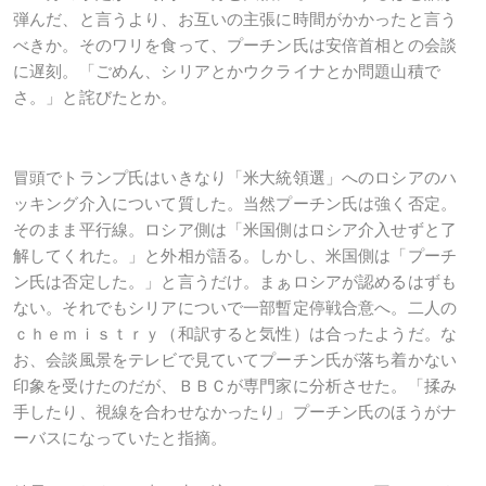
弾んだ、と言うより、お互いの主張に時間がかかったと言う
べきか。そのワリを食って、プーチン氏は安倍首相との会談
に遅刻。「ごめん、シリアとかウクライナとか問題山積で
さ。」と詫びたとか。
冒頭でトランプ氏はいきなり「米大統領選」へのロシアのハ
ッキング介入について質した。当然プーチン氏は強く否定。
そのまま平行線。ロシア側は「米国側はロシア介入せずと了
解してくれた。」と外相が語る。しかし、米国側は「プーチ
ン氏は否定した。」と言うだけ。まぁロシアが認めるはずも
ない。それでもシリアについで一部暫定停戦合意へ。二人の
ｃｈｅｍｉｓｔｒｙ（和訳すると気性）は合ったようだ。な
お、会談風景をテレビで見ていてプーチン氏が落ち着かない
印象を受けたのだが、ＢＢＣが専門家に分析させた。「揉み
手したり、視線を合わせなかったり」プーチン氏のほうがナ
ーバスになっていたと指摘。