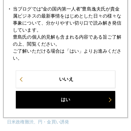
2017年07月28日
当ブログでは“金の国内第一人者”豊島逸夫氏が貴金
過度のコンプラはイノベーションの芽を摘む
属ビジネスの最新事情をはじめとした日々の様々な
事象について、分かりやすい切り口で読み解き発信
しています。
2017年07月27日
豊島氏の個人的見解も含まれる内容である旨ご了解
仏英、相次いでガソリン車、ディーゼル車全面禁止へ動く
の上、閲覧ください。
ご了解いただける場合は「はい」よりお進みくださ
い。
2017年07月26日
元商品トレーダーにＦＲＢ議長が務まるか
いいえ
2017年07月25日
ギリシャ国債発行再開は「茶番劇」
はい
2017年07月24日
日米政権難渋、円・金買い誘発