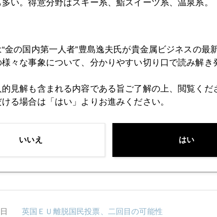
も多い。得意分野はスキー系、鮨スイーツ系、温泉系。
4日
日米政権難渋、円・金買い誘発
は“金の国内第一人者”豊島逸夫氏が貴金属ビジネスの最
の様々な事象について、分かりやすい切り口で読み解き
1日
切迫ロシアゲート、日銀発円安を帳消し、金も急騰
人的見解も含まれる内容である旨ご了解の上、閲覧くだ
だける場合は「はい」よりお進みください。
0日
日銀を信じられない人たちが金を買う
いいえ
はい
9日
トランプ大統領を見切る市場、トリプル安の展開
8日
英国ＥＵ離脱国民投票、二回目の可能性