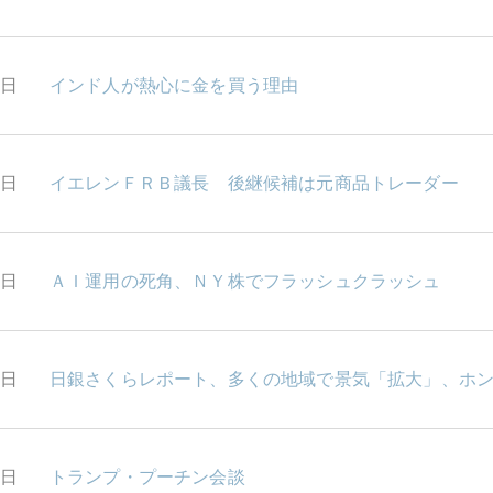
4日
インド人が熱心に金を買う理由
3日
イエレンＦＲＢ議長 後継候補は元商品トレーダー
2日
ＡＩ運用の死角、ＮＹ株でフラッシュクラッシュ
1日
日銀さくらレポート、多くの地域で景気「拡大」、ホ
0日
トランプ・プーチン会談