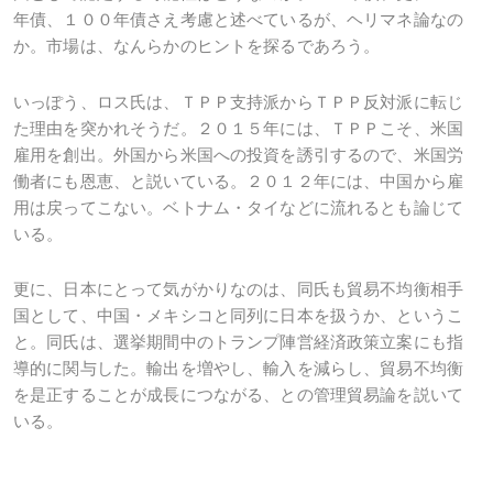
年債、１００年債さえ考慮と述べているが、ヘリマネ論なの
か。市場は、なんらかのヒントを探るであろう。
いっぽう、ロス氏は、ＴＰＰ支持派からＴＰＰ反対派に転じ
た理由を突かれそうだ。２０１５年には、ＴＰＰこそ、米国
雇用を創出。外国から米国への投資を誘引するので、米国労
働者にも恩恵、と説いている。２０１２年には、中国から雇
用は戻ってこない。ベトナム・タイなどに流れるとも論じて
いる。
更に、日本にとって気がかりなのは、同氏も貿易不均衡相手
国として、中国・メキシコと同列に日本を扱うか、というこ
と。同氏は、選挙期間中のトランプ陣営経済政策立案にも指
導的に関与した。輸出を増やし、輸入を減らし、貿易不均衡
を是正することが成長につながる、との管理貿易論を説いて
いる。