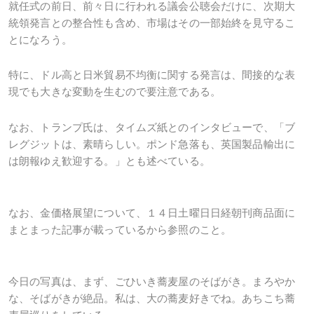
就任式の前日、前々日に行われる議会公聴会だけに、次期大
統領発言との整合性も含め、市場はその一部始終を見守るこ
とになろう。
特に、ドル高と日米貿易不均衡に関する発言は、間接的な表
現でも大きな変動を生むので要注意である。
なお、トランプ氏は、タイムズ紙とのインタビューで、「ブ
レグジットは、素晴らしい。ポンド急落も、英国製品輸出に
は朗報ゆえ歓迎する。」とも述べている。
なお、金価格展望について、１４日土曜日日経朝刊商品面に
まとまった記事が載っているから参照のこと。
今日の写真は、まず、ごひいき蕎麦屋のそばがき。まろやか
な、そばがきが絶品。私は、大の蕎麦好きでね。あちこち蕎