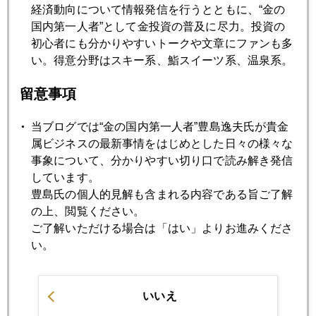
経済動向について情報発信を行うとともに、“金の
国内第一人者”として金投資の普及に尽力。投資の
初心者にも分かりやすいトークや文章にファンも多
い。得意分野はスキー系、鮨スイーツ系、温泉系。
留意事項
当ブログでは“金の国内第一人者”豊島逸夫氏が貴金
2017年
属ビジネスの最新事情をはじめとした日々の様々な
事象について、分かりやすい切り口で読み解き発信
1月
2月
3月
4月
5月
6月
しています。
7月
8月
9月
10月
11月
12月
豊島氏の個人的見解も含まれる内容である旨ご了解
の上、閲覧ください。
ご了解いただける場合は「はい」よりお進みくださ
2017年01月31日
い。
トランプ政権 期待から現実へ
いいえ
2017年01月30日