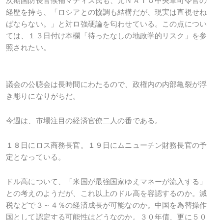
次期国防長官候補マティス氏も、元ＮＡＴＯ中央軍司令官の
経歴を持ち、「ロシアとの協調も結構だが、現実は直視せね
ばならない。」と対ロ強硬論を匂わせている。この点につい
ては、１３日付け本欄「待ったなしの地政学的リスク」を参
照されたい。
議会の公聴会は長時間にわたるので、政権内の内部亀裂が浮
き彫りになりがちだ。
今週は、市場注目の経済官僚二人の番である。
１８日にロス商務長官。１９日にムニューチン財務長官の予
定となっている。
ドル高について、「米国が最強国家ゆえマネーが流入する」
との考えのようだが、これ以上のドル高を容認するのか。減
税などで３～４％の経済成長が可能なのか。中国を為替操作
国として認定する可能性はどうなのか。３０年債、更に５０