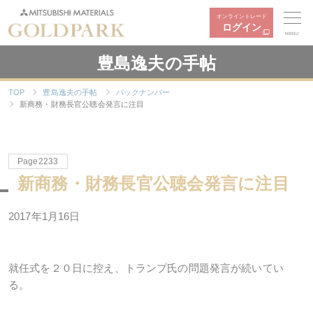
オンライントレード
ログイン
MENU
豊島逸夫の手帖
TOP
豊島逸夫の手帖
バックナンバー
新商務・財務長官公聴会発言に注目
Page2233
新商務・財務長官公聴会発言に注目
2017年1月16日
就任式を２０日に控え、トランプ氏の問題発言が続いてい
る。