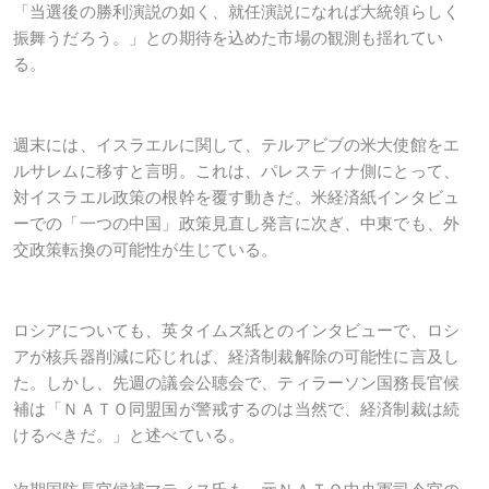
「当選後の勝利演説の如く、就任演説になれば大統領らしく
振舞うだろう。」との期待を込めた市場の観測も揺れてい
る。
週末には、イスラエルに関して、テルアビブの米大使館をエ
ルサレムに移すと言明。これは、パレスティナ側にとって、
対イスラエル政策の根幹を覆す動きだ。米経済紙インタビュ
ーでの「一つの中国」政策見直し発言に次ぎ、中東でも、外
交政策転換の可能性が生じている。
ロシアについても、英タイムズ紙とのインタビューで、ロシ
アが核兵器削減に応じれば、経済制裁解除の可能性に言及し
た。しかし、先週の議会公聴会で、ティラーソン国務長官候
補は「ＮＡＴＯ同盟国が警戒するのは当然で、経済制裁は続
けるべきだ。」と述べている。