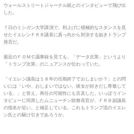
ウォールストリートジャーナル紙とのインタビューで飛び出
した。
７日のミシガン大学講演で、利上げに積極的なスタンスを見
せたイエレンＦＲＢ議長に真っ向から対決する如きトランプ
発言だ。
最近のＦＯＭＣ議事録を見ても、「データ次第」というより
「トランプ次第」のニュアンスが伝わっていた。
「イエレン議長は１８年の任期終了でおしまいか？」との問
いには「いや、おしまいではない。彼女が好きだし尊敬して
いる。」と答え、再任の可能性にも言及した。いっぽうイン
タビューに同席したムニューチン財務長官が、ＦＲＢ副議長
の指名が近い、と補足している。これもトランプ流のイエレ
ン氏との駆け引きであろうか。