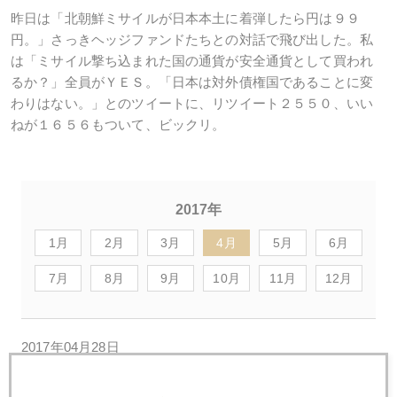
昨日は「北朝鮮ミサイルが日本本土に着弾したら円は９９
円。」さっきヘッジファンドたちとの対話で飛び出した。私
は「ミサイル撃ち込まれた国の通貨が安全通貨として買われ
るか？」全員がＹＥＳ。「日本は対外債権国であることに変
わりはない。」とのツイートに、リツイート２５５０、いい
ねが１６５６もついて、ビックリ。
2017年
1月
2月
3月
4月
5月
6月
7月
8月
9月
10月
11月
12月
2017年04月28日
ＧＷ連休直前のトランプ発言