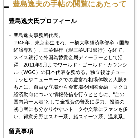
豊島逸夫の手帖の閲覧にあたって
2017年04月27日
「過去最大の減税」発表、狼少年になったトランプ大統領
豊島逸夫氏プロフィール
豊島逸夫事務所代表。
2017年04月26日
1948年、東京都生まれ。一橋大学経済学部卒（国際
アジア、男余り１億人！
経済専攻）。三菱銀行（現三菱UFJ銀行）を経て、
スイス銀行で外国為替貴金属ディーラーとして活
躍。2011年9月までワールド・ゴールド・カウンシ
2017年04月25日
ル（WGC）の日本代表を務める。独立後はチュー
ヘッジファンドが見る米朝開戦の確率は？
リッヒやニューヨークでの豊富な相場体験と人脈を
もとに、自由な立場から金市場や国際金融、マクロ
経済動向について情報発信を行うとともに、“金の
2017年04月24日
国内第一人者”として金投資の普及に尽力。投資の
フランス大統領選後の東京市場、世界が注目
初心者にも分かりやすいトークや文章にファンも多
い。得意分野はスキー系、鮨スイーツ系、温泉系。
2017年04月21日
留意事項
福岡３億円現金強奪事件が貴金属関連