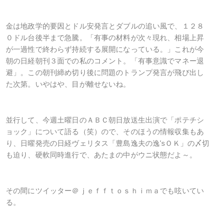
金は地政学的要因とドル安発言とダブルの追い風で、１２８
０ドル台後半まで急騰。「有事の材料が次々現れ、相場上昇
が一過性で終わらず持続する展開になっている。」これが今
朝の日経朝刊３面での私のコメント。「有事意識でマネー退
避」。この朝刊締め切り後に問題のトランプ発言が飛び出し
た次第。いやはや、目が離せないね。
並行して、今週土曜日のＡＢＣ朝日放送生出演で「ポテチシ
ョック」について語る（笑）ので、そのほうの情報収集もあ
り、日曜発売の日経ヴェリタス「豊島逸夫の逸'
s
ＯＫ」の〆切
も迫り、硬軟同時進行で、あたまの中がウニ状態だよ～。
その間にツイッター＠ｊｅｆｆｔｏｓｈｉｍａでも呟いてい
る。