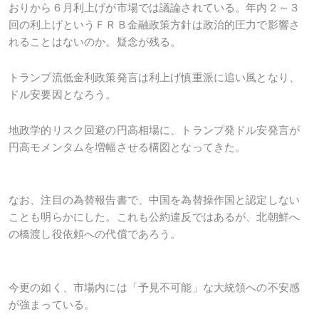
おりから６月利上げが市場では議論されている。年内２～３
回の利上げというＦＲＢ金融政策方針は政治的圧力で影響さ
れることはないのか。疑念が残る。
トランプ流低金利政策発言は利上げ慎重派に追い風となり、
ドル安要因となろう。
地政学的リスク回避の円高相場に、トランプ発ドル安発言が
円高モメンタムを増幅させる構図となってきた。
なお、注目の為替報告書で、中国を為替操作国と認定しない
ことも明らかにした。これも公約違反ではあるが、北朝鮮へ
の橋渡し役依頼への代償であろう。
今更の如く、市場内には「予見不可能」な大統領への不安感
が強まっている。