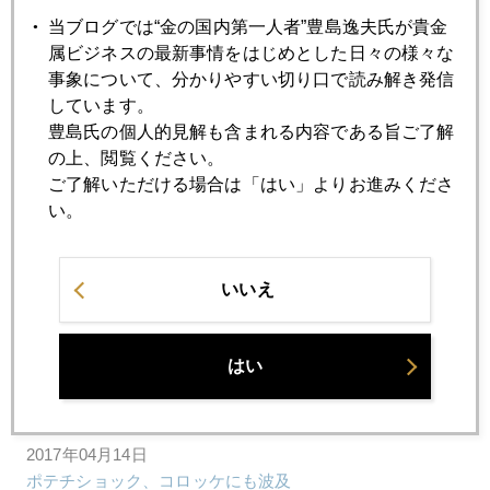
当ブログでは“金の国内第一人者”豊島逸夫氏が貴金
2017年04月20日
属ビジネスの最新事情をはじめとした日々の様々な
「北朝鮮の次はイラン」新たな地政学的要因
事象について、分かりやすい切り口で読み解き発信
しています。
豊島氏の個人的見解も含まれる内容である旨ご了解
2017年04月19日
の上、閲覧ください。
英国テレサ・メイ首相のビックリ決断
ご了解いただける場合は「はい」よりお進みくださ
い。
2017年04月18日
米国こそ為替監視対象国！
いいえ
2017年04月17日
はい
有事の円高とイエレンドル高のせめぎ合い
2017年04月14日
ポテチショック、コロッケにも波及