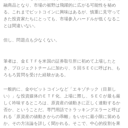
融商品となり、市場の裾野は飛躍的に広がる可能性を秘め
る。これまでビットコインに興味はあるが、慎重に見守って
きた投資家たちにとっても、市場参入ハードルが低くなるこ
とは間違いない。
但し、問題点も少なくない。
筆者は、金ＥＴＦを米国の証券取引所に初めて上場したと
き、プロジェクトチームに加わり、５回ＳＥＣに呼ばれ、も
ろもろ質問を受けた経験がある。
一般的に、金やビットコインなど「エキゾチック（目新し
い）」な投資媒体のＥＴＦ化、上場に際し、ＳＥＣが最も厳
しく吟味するところは、原資産の値動きに正しく連動するか
否か、ということだ。専門用語でトラッキングエラーと呼ば
れる「原資産の値動きからの乖離」をいかに最小限に留める
か。その方法論を詳しく聞かれる。そこで、中心的役割を果