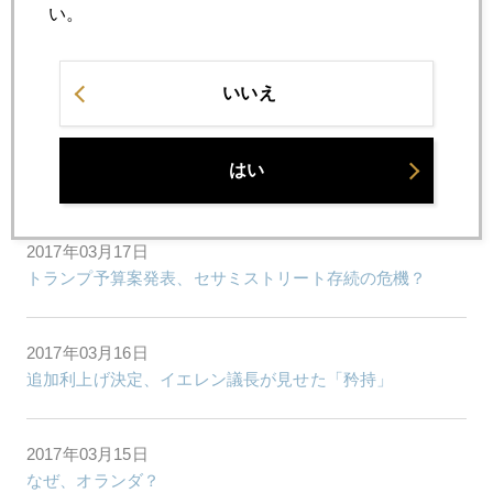
い。
2017年03月22日
市場を覆う３つの要因
いいえ
2017年03月21日
はい
星野真里さんと金対談
2017年03月17日
トランプ予算案発表、セサミストリート存続の危機？
2017年03月16日
追加利上げ決定、イエレン議長が見せた「矜持」
2017年03月15日
なぜ、オランダ？