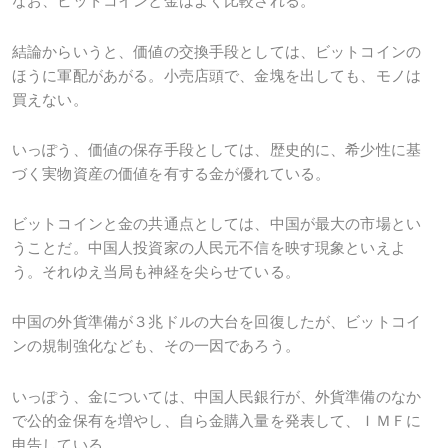
なお、ビットコインと金はよく比較される。
結論からいうと、価値の交換手段としては、ビットコインの
ほうに軍配があがる。小売店頭で、金塊を出しても、モノは
買えない。
いっぽう、価値の保存手段としては、歴史的に、希少性に基
づく実物資産の価値を有する金が優れている。
ビットコインと金の共通点としては、中国が最大の市場とい
うことだ。中国人投資家の人民元不信を映す現象といえよ
う。それゆえ当局も神経を尖らせている。
中国の外貨準備が３兆ドルの大台を回復したが、ビットコイ
ンの規制強化なども、その一因であろう。
いっぽう、金については、中国人民銀行が、外貨準備のなか
で公的金保有を増やし、自ら金購入量を発表して、ＩＭＦに
申告している。