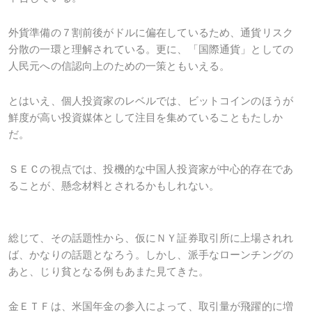
外貨準備の７割前後がドルに偏在しているため、通貨リスク
分散の一環と理解されている。更に、「国際通貨」としての
人民元への信認向上のための一策ともいえる。
とはいえ、個人投資家のレベルでは、ビットコインのほうが
鮮度が高い投資媒体として注目を集めていることもたしか
だ。
ＳＥＣの視点では、投機的な中国人投資家が中心的存在であ
ることが、懸念材料とされるかもしれない。
総じて、その話題性から、仮にＮＹ証券取引所に上場されれ
ば、かなりの話題となろう。しかし、派手なローンチングの
あと、じり貧となる例もあまた見てきた。
金ＥＴＦは、米国年金の参入によって、取引量が飛躍的に増