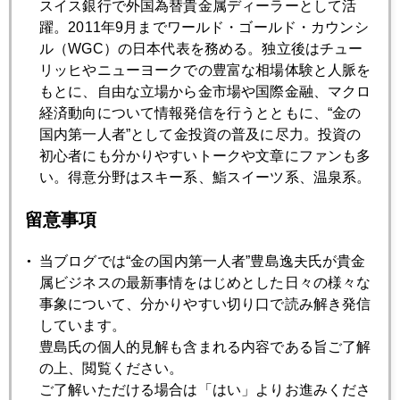
スイス銀行で外国為替貴金属ディーラーとして活
躍。2011年9月までワールド・ゴールド・カウンシ
2017年03月29日
ル（WGC）の日本代表を務める。独立後はチュー
シュガーハイ相場
リッヒやニューヨークでの豊富な相場体験と人脈を
もとに、自由な立場から金市場や国際金融、マクロ
2017年03月28日
経済動向について情報発信を行うとともに、“金の
トランプ大統領だけではない、世界激動の兆し
国内第一人者”として金投資の普及に尽力。投資の
初心者にも分かりやすいトークや文章にファンも多
い。得意分野はスキー系、鮨スイーツ系、温泉系。
2017年03月27日
トランプ相場の均衡点を模索する市場
留意事項
当ブログでは“金の国内第一人者”豊島逸夫氏が貴金
2017年03月24日
属ビジネスの最新事情をはじめとした日々の様々な
日米欧ともに政治相場、ほくそえむ中国
事象について、分かりやすい切り口で読み解き発信
しています。
豊島氏の個人的見解も含まれる内容である旨ご了解
2017年03月23日
の上、閲覧ください。
トランプ大統領の規制緩和
ご了解いただける場合は「はい」よりお進みくださ