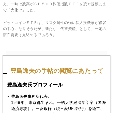
え、一時は残高がＳＰ５００株価指数ＥＴＦを凌ぐ規模にま
で「大化け」した。
ビットコインＥＴＦは、リスク耐性の強い個人投機家が顧客
の中心になりそうだが、新たな「代替資産」として、一定の
潜在需要は見込めるであろう。
2017年
1月
2月
3月
4月
5月
6月
豊島逸夫の手帖の閲覧にあたって
7月
8月
9月
10月
11月
12月
豊島逸夫氏プロフィール
豊島逸夫事務所代表。
2017年03月31日
1948年、東京都生まれ。一橋大学経済学部卒（国際
英国ＥＵ離脱交渉の問題点
経済専攻）。三菱銀行（現三菱UFJ銀行）を経て、