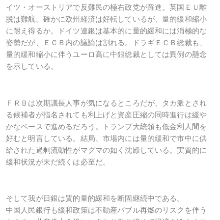
イツ・オーストリアで反難民の極右政党が躍進。英国ＥＵ離
脱は難航。確かに欧州経済は好転しているが、量的緩和縮小
に耐え得るか。ドイツ連銀は基本的に量的緩和には消極的な
姿勢だが、ＥＣＢ内の議論は割れる。ドラギＥＣＢ総裁も、
量的緩和縮小に伴うユーロ高に中銀総裁としては異例の懸念
を示している。
ＦＲＢは次期議長人事が気になるところだが、タカ派とされ
る候補者が指名されても利上げと資産圧縮の同時進行は緩や
かなペースで進めるだろう。トランプ大統領も低金利人間を
好むと明言している。結局、市場内には量的緩和で市中に供
給された過剰流動性がマグマの如く沈殿している。実質的に
緩和状況が未だ続くは必至だ。
そして我が日銀は質的量的緩和を断固継続中である。
中国人民銀行も緩和政策は不動産バブル再燃のリスクを伴う