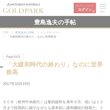
オンライントレード
ログイン
MENU
豊島逸夫の手帖
TOP
豊島逸夫の手帖
バックナンバー
「大緩和時代の終わり」なのに世界株高
Page2415
「大緩和時代の終わり」なのに世界
株高
2017年10月19日
ＥＣＢ（欧州中央銀行）は量的緩和を来年９月、或いは１２
月まで段階的に縮小ながらも基本的に緩和継続の様相だ。ド