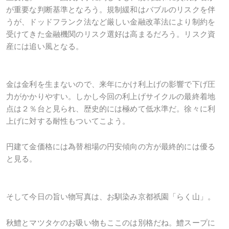
が重要な判断基準となろう。規制緩和はバブルのリスクを伴
うが、ドッドフランク法など厳しい金融改革法により制約を
受けてきた金融機関のリスク選好は高まるだろう。リスク資
産には追い風となる。
金は金利を生まないので、来年にかけ利上げの影響で下げ圧
力がかかりやすい。しかし今回の利上げサイクルの最終着地
点は２％台と見られ、歴史的には極めて低水準だ。徐々に利
上げに対する耐性もついてこよう。
円建て金価格には為替相場の円安傾向の方が最終的には優る
と見る。
そして今日の旨い物写真は、お馴染み京都祇園「らく山」。
秋鱧とマツタケのお吸い物もここのは別格だね。鱧スープに