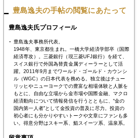
豊島逸夫の手帖の閲覧にあたって
豊島逸夫氏プロフィール
豊島逸夫事務所代表。
1948年、東京都生まれ。一橋大学経済学部卒（国際
経済専攻）。三菱銀行（現三菱UFJ銀行）を経て、
2017年
スイス銀行で外国為替貴金属ディーラーとして活
1月
2月
3月
4月
5月
6月
躍。2011年9月までワールド・ゴールド・カウンシ
ル（WGC）の日本代表を務める。独立後はチュー
7月
8月
9月
10月
11月
12月
リッヒやニューヨークでの豊富な相場体験と人脈を
もとに、自由な立場から金市場や国際金融、マクロ
経済動向について情報発信を行うとともに、“金の
2017年10月31日
国内第一人者”として金投資の普及に尽力。投資の
トランプ氏・ロシアゲート再燃
初心者にも分かりやすいトークや文章にファンも多
い。得意分野はスキー系、鮨スイーツ系、温泉系。
2017年10月30日
留意事項