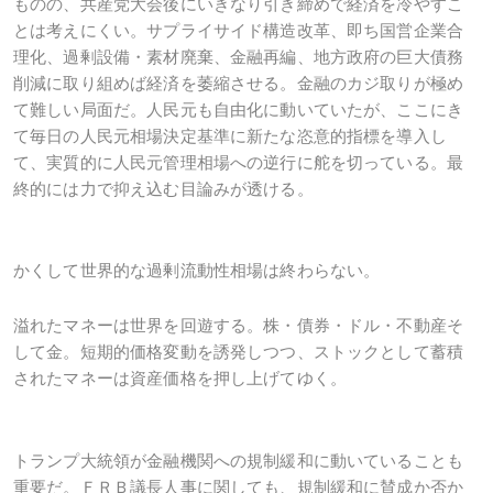
ものの、共産党大会後にいきなり引き締めで経済を冷やすこ
とは考えにくい。サプライサイド構造改革、即ち国営企業合
理化、過剰設備・素材廃棄、金融再編、地方政府の巨大債務
削減に取り組めば経済を萎縮させる。金融のカジ取りが極め
て難しい局面だ。人民元も自由化に動いていたが、ここにき
て毎日の人民元相場決定基準に新たな恣意的指標を導入し
て、実質的に人民元管理相場への逆行に舵を切っている。最
終的には力で抑え込む目論みが透ける。
かくして世界的な過剰流動性相場は終わらない。
溢れたマネーは世界を回遊する。株・債券・ドル・不動産そ
して金。短期的価格変動を誘発しつつ、ストックとして蓄積
されたマネーは資産価格を押し上げてゆく。
トランプ大統領が金融機関への規制緩和に動いていることも
重要だ。ＦＲＢ議長人事に関しても、規制緩和に賛成か否か