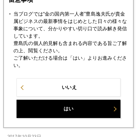
危ない世界バブル
当ブログでは“金の国内第一人者”豊島逸夫氏が貴金
属ビジネスの最新事情をはじめとした日々の様々な
2017年10月27日
事象について、分かりやすい切り口で読み解き発信
大金融緩和時代の終わりに一石を投じたドラギ氏
しています。
豊島氏の個人的見解も含まれる内容である旨ご了解
の上、閲覧ください。
2017年10月26日
ご了解いただける場合は「はい」よりお進みくださ
中国、習近平一強体制
い。
2017年10月25日
いいえ
日本株連騰ストップ
2017年10月24日
はい
「大金融時代の終わり」が誘発した日本株高
2017年10月23日