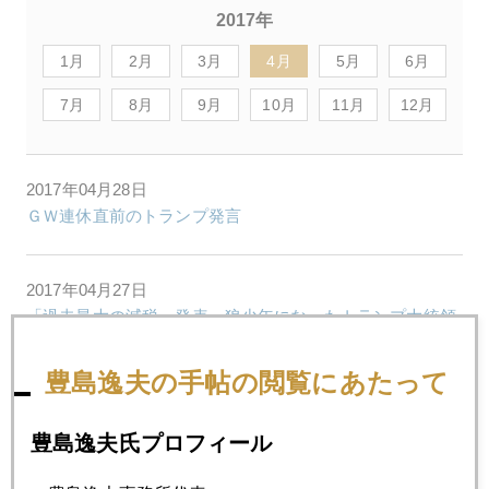
2017年
1月
2月
3月
4月
5月
6月
7月
8月
9月
10月
11月
12月
2017年04月28日
ＧＷ連休直前のトランプ発言
2017年04月27日
「過去最大の減税」発表、狼少年になったトランプ大統領
豊島逸夫の手帖の閲覧にあたって
2017年04月26日
アジア、男余り１億人！
豊島逸夫氏プロフィール