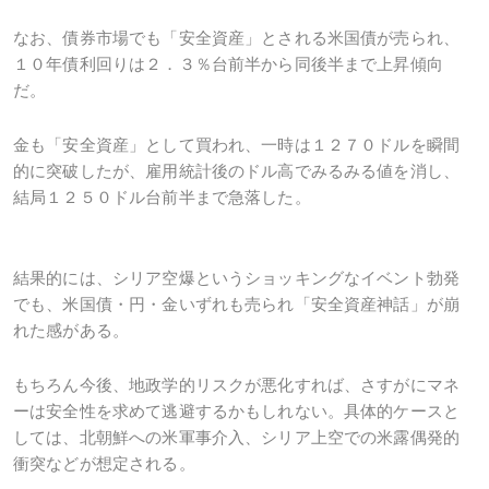
なお、債券市場でも「安全資産」とされる米国債が売られ、
１０年債利回りは２．３％台前半から同後半まで上昇傾向
だ。
金も「安全資産」として買われ、一時は１２７０ドルを瞬間
的に突破したが、雇用統計後のドル高でみるみる値を消し、
結局１２５０ドル台前半まで急落した。
結果的には、シリア空爆というショッキングなイベント勃発
でも、米国債・円・金いずれも売られ「安全資産神話」が崩
れた感がある。
もちろん今後、地政学的リスクが悪化すれば、さすがにマネ
ーは安全性を求めて逃避するかもしれない。具体的ケースと
しては、北朝鮮への米軍事介入、シリア上空での米露偶発的
衝突などが想定される。