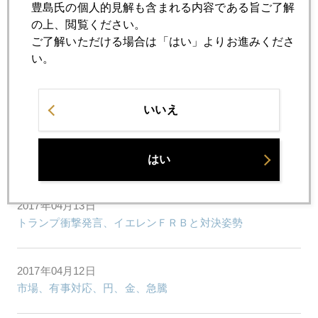
豊島氏の個人的見解も含まれる内容である旨ご了解
2017年04月18日
の上、閲覧ください。
米国こそ為替監視対象国！
ご了解いただける場合は「はい」よりお進みくださ
い。
2017年04月17日
有事の円高とイエレンドル高のせめぎ合い
いいえ
2017年04月14日
ポテチショック、コロッケにも波及
はい
2017年04月13日
トランプ衝撃発言、イエレンＦＲＢと対決姿勢
2017年04月12日
市場、有事対応、円、金、急騰