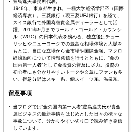
2017年04月25日
豊島逸夫事務所代表。
ヘッジファンドが見る米朝開戦の確率は？
1948年、東京都生まれ。一橋大学経済学部卒（国際
経済専攻）。三菱銀行（現三菱UFJ銀行）を経て、
スイス銀行で外国為替貴金属ディーラーとして活
2017年04月24日
躍。2011年9月までワールド・ゴールド・カウンシ
フランス大統領選後の東京市場、世界が注目
ル（WGC）の日本代表を務める。独立後はチュー
リッヒやニューヨークでの豊富な相場体験と人脈を
もとに、自由な立場から金市場や国際金融、マクロ
2017年04月21日
経済動向について情報発信を行うとともに、“金の
福岡３億円現金強奪事件が貴金属関連
国内第一人者”として金投資の普及に尽力。投資の
初心者にも分かりやすいトークや文章にファンも多
い。得意分野はスキー系、鮨スイーツ系、温泉系。
2017年04月20日
「北朝鮮の次はイラン」新たな地政学的要因
留意事項
当ブログでは“金の国内第一人者”豊島逸夫氏が貴金
2017年04月19日
属ビジネスの最新事情をはじめとした日々の様々な
英国テレサ・メイ首相のビックリ決断
事象について、分かりやすい切り口で読み解き発信
しています。