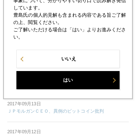
事象について、分かりやすい切り口で読み解き発信
しています。
豊島氏の個人的見解も含まれる内容である旨ご了解
2017年09月19日
の上、閲覧ください。
「解散」とＦＯＭＣにざわめく市場
ご了解いただける場合は「はい」よりお進みくださ
い。
2017年09月15日
利上げに潮目の変化、注目は１２名の動き
いいえ
2017年09月14日
はい
ジム・ロジャーズ氏のこと
2017年09月13日
ＪＰモルガンＣＥＯ、異例のビットコイン批判
2017年09月12日