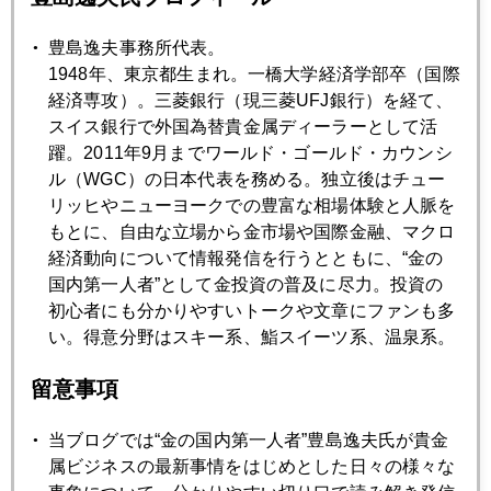
豊島逸夫事務所代表。
2017年09月26日
1948年、東京都生まれ。一橋大学経済学部卒（国際
Ｊアラート鳴るなかでの日本経済再生議論？
経済専攻）。三菱銀行（現三菱UFJ銀行）を経て、
スイス銀行で外国為替貴金属ディーラーとして活
躍。2011年9月までワールド・ゴールド・カウンシ
2017年09月25日
ル（WGC）の日本代表を務める。独立後はチュー
日本の解散スルーして、週末、世界は動いた
リッヒやニューヨークでの豊富な相場体験と人脈を
もとに、自由な立場から金市場や国際金融、マクロ
経済動向について情報発信を行うとともに、“金の
2017年09月22日
国内第一人者”として金投資の普及に尽力。投資の
金価格・日本株・ドル円見通し点検
初心者にも分かりやすいトークや文章にファンも多
い。得意分野はスキー系、鮨スイーツ系、温泉系。
2017年09月22日
留意事項
バーナンキ氏も警鐘、量的引き締めの行方
当ブログでは“金の国内第一人者”豊島逸夫氏が貴金
2017年09月20日
属ビジネスの最新事情をはじめとした日々の様々な
能天気な日本市場