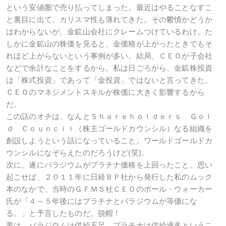
という安値圏で売り払ってしまった。最近はやることなすこ
と裏目に出て、カリスマ性も薄れてきた。その鬱憤かどうか
はわからないが、金鉱山会社にクレームつけているわけ。た
しかに金鉱山の株価を見ると、金価格が上がったときでもそ
れほど上がらないという事例が多い。結局、ＣＥＯが子会社
などで余計なことをするから。私は日ごろから、金鉱株投資
は「株式投資」であって「金投資」ではないと言ってきた。
ＣＥＯのマネジメントスキルが株価に大きく影響するから
だ。
この話のオチは、なんとＳｈａｒｅｈｏｌｄｅｒｓ Ｇｏｌ
ｄ Ｃｏｕｎｃｉｌ（株主ゴールドカウンシル）なる組織を
創設しようという話になっていること。ワールドゴールドカ
ウンシルになぞらえたのだろうけど(笑)。
次に、遂にパラジウムがプラチナ価格を上回ったこと。思い
起こせば、２０１１年に日経ＢＰ社から発行した私のムック
本のなかで、当時のＧＦＭＳ社ＣＥＯのポール・ウォーカー
氏が「４～５年後にはプラチナとパラジウムが等価にな
る。」と予言したものだ。脱帽！
要は、パラジウムは供給不足、プラチナは供給過多というこ