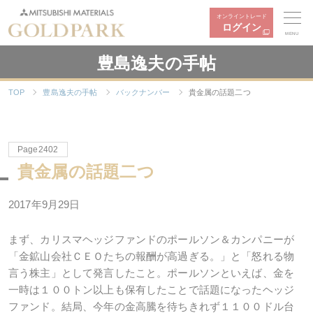
オンライントレード
ログイン
MENU
豊島逸夫の手帖
TOP
豊島逸夫の手帖
バックナンバー
貴金属の話題二つ
Page2402
貴金属の話題二つ
2017年9月29日
まず、カリスマヘッジファンドのポールソン＆カンパニーが
「金鉱山会社ＣＥＯたちの報酬が高過ぎる。」と「怒れる物
言う株主」として発言したこと。ポールソンといえば、金を
一時は１００トン以上も保有したことで話題になったヘッジ
ファンド。結局、今年の金高騰を待ちきれず１１００ドル台