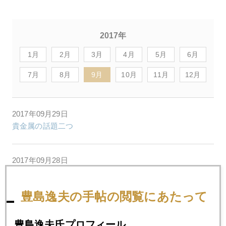
2017年
1月
2月
3月
4月
5月
6月
7月
8月
9月
10月
11月
12月
2017年09月29日
貴金属の話題二つ
2017年09月28日
コイケって誰？日本株には時ならぬ追い風
豊島逸夫の手帖の閲覧にあたって
2017年09月27日
利上げ確率急上昇、１０月混乱リスクも
豊島逸夫氏プロフィール