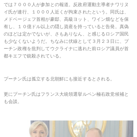
では７０００人が参加との報道。反政府運動主導者ナワリヌ
イ氏が連行、１０００人近くが拘束されたという。同氏は、
メドベージェフ首相が豪邸、高級ヨット、ワイン畑などを保
有し、１０億ドル以上の隠し資産を持っていると告発。真偽
のほどは定かでないが、さもありなん、と感じるロシア国民
も少なくないようだ。ちなみに伏線として３月２３日に、プ
ーチン政権を批判してウクライナに逃れた前ロシア議員が首
都キエフで銃殺されている。
プーチン氏は孤立する北朝鮮にも接近するとされる。
更にプーチン氏はフランス大統領選挙ルペン極右政党候補と
も会談。