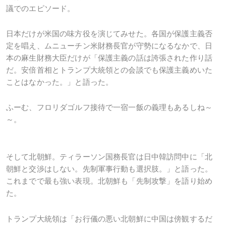
議でのエピソード。
日本だけが米国の味方役を演じてみせた。各国が保護主義否
定を唱え、ムニューチン米財務長官が守勢になるなかで、日
本の麻生財務大臣だけが「保護主義の話は誇張された作り話
だ。安倍首相とトランプ大統領との会談でも保護主義めいた
ことはなかった。」と語った。
ふーむ、フロリダゴルフ接待で一宿一飯の義理もあるしね～
～。
そして北朝鮮。ティラーソン国務長官は日中韓訪問中に「北
朝鮮と交渉はしない。先制軍事行動も選択肢。」と語った。
これまでで最も強い表現。北朝鮮も「先制攻撃」を語り始め
た。
トランプ大統領は「お行儀の悪い北朝鮮に中国は傍観するだ