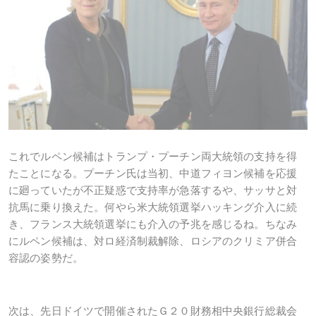
これでルペン候補はトランプ・プーチン両大統領の支持を得
たことになる。プーチン氏は当初、中道フィヨン候補を応援
に廻っていたが不正疑惑で支持率が急落するや、サッサと対
抗馬に乗り換えた。何やら米大統領選挙ハッキング介入に続
き、フランス大統領選挙にも介入の予兆を感じるね。ちなみ
にルペン候補は、対ロ経済制裁解除、ロシアのクリミア併合
容認の姿勢だ。
次は、先日ドイツで開催されたＧ２０財務相中央銀行総裁会