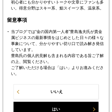
日米欧ともに政治相場、ほくそえむ中国
初心者にも分かりやすいトークや文章にファンも多
い。得意分野はスキー系、鮨スイーツ系、温泉系。
2017年03月23日
留意事項
トランプ大統領の規制緩和
当ブログでは“金の国内第一人者”豊島逸夫氏が貴金
属ビジネスの最新事情をはじめとした日々の様々な
2017年03月22日
事象について、分かりやすい切り口で読み解き発信
市場を覆う３つの要因
しています。
豊島氏の個人的見解も含まれる内容である旨ご了解
の上、閲覧ください。
2017年03月21日
ご了解いただける場合は「はい」よりお進みくださ
星野真里さんと金対談
い。
2017年03月17日
いいえ
トランプ予算案発表、セサミストリート存続の危機？
はい
2017年03月16日