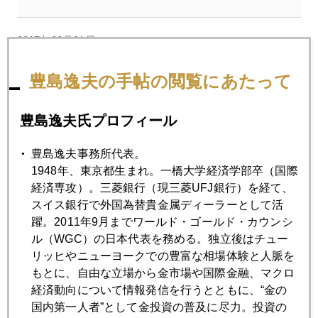
2017年03月31日
英国ＥＵ離脱交渉の問題点
豊島逸夫の手帖の閲覧にあたって
2017年03月29日
豊島逸夫氏プロフィール
シュガーハイ相場
豊島逸夫事務所代表。
1948年、東京都生まれ。一橋大学経済学部卒（国際
2017年03月28日
経済専攻）。三菱銀行（現三菱UFJ銀行）を経て、
トランプ大統領だけではない、世界激動の兆し
スイス銀行で外国為替貴金属ディーラーとして活
躍。2011年9月までワールド・ゴールド・カウンシ
2017年03月27日
ル（WGC）の日本代表を務める。独立後はチュー
トランプ相場の均衡点を模索する市場
リッヒやニューヨークでの豊富な相場体験と人脈を
もとに、自由な立場から金市場や国際金融、マクロ
経済動向について情報発信を行うとともに、“金の
2017年03月24日
国内第一人者”として金投資の普及に尽力。投資の