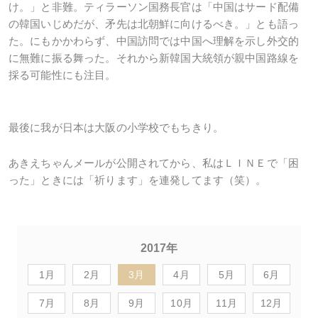
け。」と非難。ティラーソン国務長官は「中国はサード配備
の韓国いじめだが、矛先は北朝鮮に向けるべき。」とも語っ
た。にもかかわらず、中国訪問では中国へ理解を示し外交的
に無難に振る舞った。それから新韓国大統領が親中国路線を
採る可能性にも注目。
最後に我が日本は大阪の小学校でもちきり。
あきえちゃんメールが公開されてから、私はＬＩＮＥで「困
った」ときには「祈ります」を連発してます（笑）。
2017年
1月
2月
3月
4月
5月
6月
7月
8月
9月
10月
11月
12月