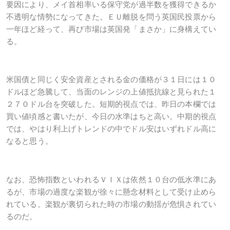
要因により、メイ首相率いる保守党が過半数を獲得できるか
不透明な情勢になってきた。ＥＵ離脱を問う英国民投票から
一年ほど経って、再び市場は英国発「まさか」に身構えてい
る。
米国債と同じく安全資産とされる金の価格が３１日には１０
ドルほど急騰して、当面のレンジの上値抵抗線と見られた１
２７０ドル台を突破した。短期的視点では、昨日の本欄では
買い値頃感と書いたが、今日の水準はちと高い。中期的視点
では、やはり利上げトレンドの中でドル安はいずれドル高に
なると思う。
なお、恐怖指数といわれるＶＩＸは依然１０台の低水準にあ
るが、市場の過度な楽観が徐々に懸念材料として受け止めら
れている。楽観が裏切られた時の市場の動揺が危惧されてい
るのだ。