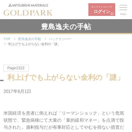
オンライントレード
ログイン
MENU
豊島逸夫の手帖
TOP
豊島逸夫の手帖
バックナンバー
利上げでも上がらない金利の「謎」
Page2322
利上げでも上がらない金利の「謎」
2017年6月1日
米国経済を患者に例えれば「リーマンショック」という危篤
状態で、緊急病棟にて大量の「量的緩和マネー」を点滴で投
与された。過剰投与だが有事対応としてやむを得ない措置だ