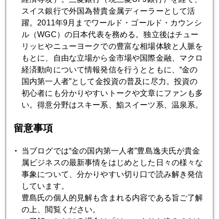
スイス銀行で外国為替貴金属ディーラーとして活
2017年06月29日
躍。2011年9月までワールド・ゴールド・カウンシ
色々盛り沢山の２４時間
ル（WGC）の日本代表を務める。独立後はチュー
リッヒやニューヨークでの豊富な相場体験と人脈を
もとに、自由な立場から金市場や国際金融、マクロ
2017年06月28日
経済動向について情報発信を行うとともに、“金の
ドラギ発言、イールドカーブ正常化の兆しか
国内第一人者”として金投資の普及に尽力。投資の
初心者にも分かりやすいトークや文章にファンも多
い。得意分野はスキー系、鮨スイーツ系、温泉系。
2017年06月27日
原油大荒れ、全市場を揺らす
留意事項
当ブログでは“金の国内第一人者”豊島逸夫氏が貴金
2017年06月26日
属ビジネスの最新事情をはじめとした日々の様々な
ジム・ロジャーズ氏「金はもっともっと上がる。」
事象について、分かりやすい切り口で読み解き発信
しています。
豊島氏の個人的見解も含まれる内容である旨ご了解
2017年06月23日
の上、閲覧ください。
小林麻央さんを悼む