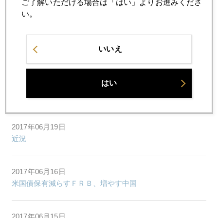
ご了解いただける場合は「はい」よりお進みくださ
い。
2017年06月23日
豊島逸夫事務所札幌支部開設へ
いいえ
2017年06月20日
北朝鮮から解放された米国人学生死去の報に揺れるトラン
はい
プ政権
2017年06月19日
近況
2017年06月16日
米国債保有減らすＦＲＢ、増やす中国
2017年06月15日