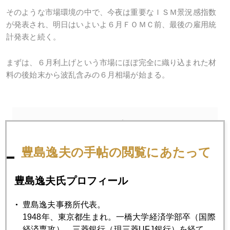
そのような市場環境の中で、今夜は重要なＩＳＭ景況感指数
が発表され、明日はいよいよ６月ＦＯＭＣ前、最後の雇用統
計発表と続く。
まずは、６月利上げという市場にほぼ完全に織り込まれた材
料の後始末から波乱含みの６月相場が始まる。
2017年
1月
2月
3月
4月
5月
6月
豊島逸夫の手帖の閲覧にあたって
7月
8月
9月
10月
11月
12月
豊島逸夫氏プロフィール
2017年06月30日
豊島逸夫事務所代表。
ＩＳ本拠地陥落、でも。。。。
1948年、東京都生まれ。一橋大学経済学部卒（国際
経済専攻）。三菱銀行（現三菱UFJ銀行）を経て、