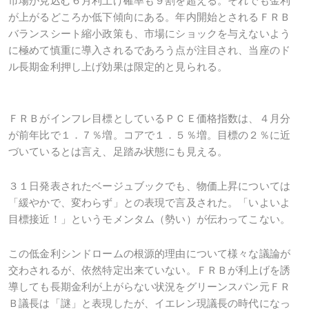
市場が見込む６月利上げ確率も９割を超える。それでも金利
が上がるどころか低下傾向にある。年内開始とされるＦＲＢ
バランスシート縮小政策も、市場にショックを与えないよう
に極めて慎重に導入されるであろう点が注目され、当座のド
ル長期金利押し上げ効果は限定的と見られる。
ＦＲＢがインフレ目標としているＰＣＥ価格指数は、４月分
が前年比で１．７％増。コアで１．５％増。目標の２％に近
づいているとは言え、足踏み状態にも見える。
３１日発表されたベージュブックでも、物価上昇については
「緩やかで、変わらず」との表現で言及された。「いよいよ
目標接近！」というモメンタム（勢い）が伝わってこない。
この低金利シンドロームの根源的理由について様々な議論が
交わされるが、依然特定出来ていない。ＦＲＢが利上げを誘
導しても長期金利が上がらない状況をグリーンスパン元ＦＲ
Ｂ議長は「謎」と表現したが、イエレン現議長の時代になっ