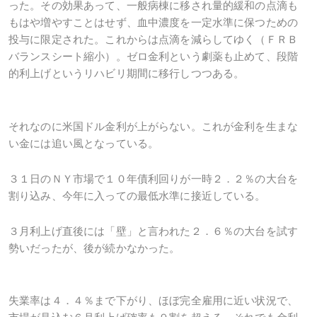
った。その効果あって、一般病棟に移され量的緩和の点滴も
もはや増やすことはせず、血中濃度を一定水準に保つための
投与に限定された。これからは点滴を減らしてゆく（ＦＲＢ
バランスシート縮小）。ゼロ金利という劇薬も止めて、段階
的利上げというリハビリ期間に移行しつつある。
それなのに米国ドル金利が上がらない。これが金利を生まな
い金には追い風となっている。
３１日のＮＹ市場で１０年債利回りが一時２．２％の大台を
割り込み、今年に入っての最低水準に接近している。
３月利上げ直後には「壁」と言われた２．６％の大台を試す
勢いだったが、後が続かなかった。
失業率は４．４％まで下がり、ほぼ完全雇用に近い状況で、