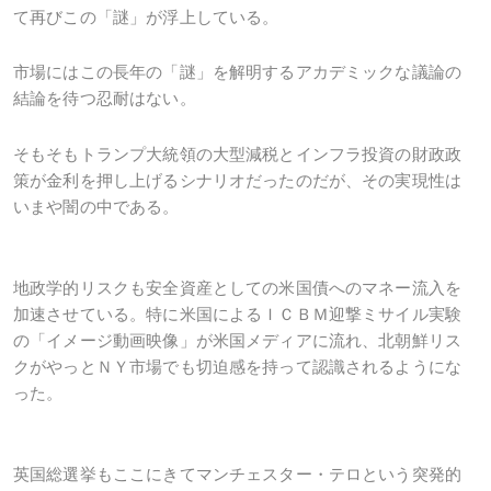
て再びこの「謎」が浮上している。
市場にはこの長年の「謎」を解明するアカデミックな議論の
結論を待つ忍耐はない。
そもそもトランプ大統領の大型減税とインフラ投資の財政政
策が金利を押し上げるシナリオだったのだが、その実現性は
いまや闇の中である。
地政学的リスクも安全資産としての米国債へのマネー流入を
加速させている。特に米国によるＩＣＢＭ迎撃ミサイル実験
の「イメージ動画映像」が米国メディアに流れ、北朝鮮リス
クがやっとＮＹ市場でも切迫感を持って認識されるようにな
った。
英国総選挙もここにきてマンチェスター・テロという突発的