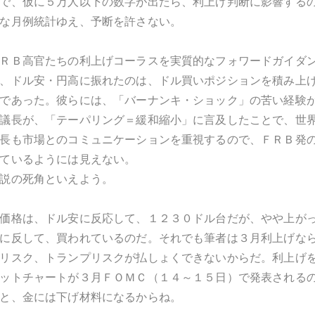
で、仮に５万人以下の数字が出たら、利上げ判断に影響する
な月例統計ゆえ、予断を許さない。
ＲＢ高官たちの利上げコーラスを実質的なフォワードガイダ
、ドル安・円高に振れたのは、ドル買いポジションを積み上
であった。彼らには、「バーナンキ・ショック」の苦い経験
議長が、「テーパリング＝緩和縮小」に言及したことで、世
長も市場とのコミュニケーションを重視するので、ＦＲＢ発
ているようには見えない。
説の死角といえよう。
価格は、ドル安に反応して、１２３０ドル台だが、やや上が
に反して、買われているのだ。それでも筆者は３月利上げな
リスク、トランプリスクが払しょくできないからだ。利上げ
ットチャートが３月ＦＯＭＣ（１４～１５日）で発表される
と、金には下げ材料になるからね。