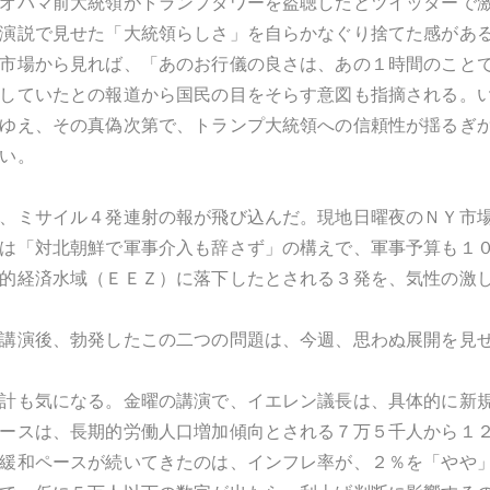
オバマ前大統領がトランプタワーを盗聴したとツイッターで
演説で見せた「大統領らしさ」を自らかなぐり捨てた感があ
市場から見れば、「あのお行儀の良さは、あの１時間のこと
していたとの報道から国民の目をそらす意図も指摘される。
ゆえ、その真偽次第で、トランプ大統領への信頼性が揺るぎ
い。
、ミサイル４発連射の報が飛び込んだ。現地日曜夜のＮＹ市
は「対北朝鮮で軍事介入も辞さず」の構えで、軍事予算も１
的経済水域（ＥＥＺ）に落下したとされる３発を、気性の激
講演後、勃発したこの二つの問題は、今週、思わぬ展開を見
計も気になる。金曜の講演で、イエレン議長は、具体的に新
ースは、長期的労働人口増加傾向とされる７万５千人から１
緩和ペースが続いてきたのは、インフレ率が、２％を「やや