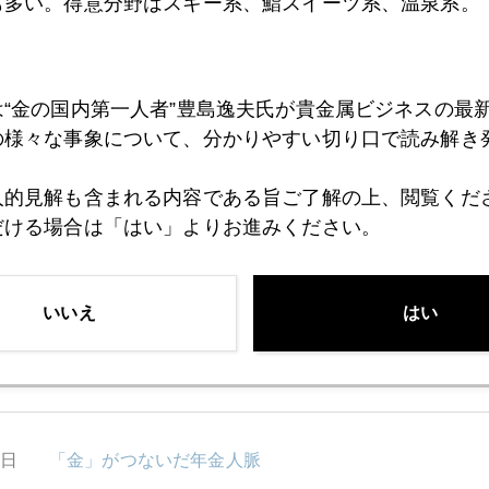
も多い。得意分野はスキー系、鮨スイーツ系、温泉系。
7日
トランプ予算案発表、セサミストリート存続の危機？
は“金の国内第一人者”豊島逸夫氏が貴金属ビジネスの最
の様々な事象について、分かりやすい切り口で読み解き
6日
追加利上げ決定、イエレン議長が見せた「矜持」
人的見解も含まれる内容である旨ご了解の上、閲覧くだ
だける場合は「はい」よりお進みください。
5日
なぜ、オランダ？
いいえ
はい
4日
嵐の予感、市場を読む５つの勘所
3日
「金」がつないだ年金人脈