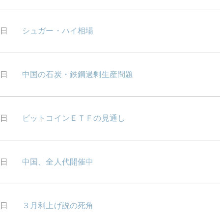
0日
シュガー・ハイ相場
9日
中国の石炭・鉄鋼過剰生産問題
8日
ビットコインＥＴＦの見通し
7日
中国、全人代開催中
6日
３月利上げ説の死角