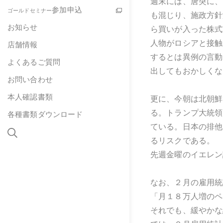
週末には、唐突に、
参加申込
ゴールドセミナー
も混じり、施政方針
お知らせ
ら買いが入った株式
人物がロシアと接触
店舗情報
するとは異例の言動
よくあるご質問
出してもおかしくな
お問い合わせ
本人確認書類
更に、今朝は北朝鮮
る。トランプ大統領
各種書類ダウンロード
ている。日本の排他
るリスクである。
先週金曜のイエレン
なお、２月の雇用統
「月１８万人増のペ
それでも、緩やかな