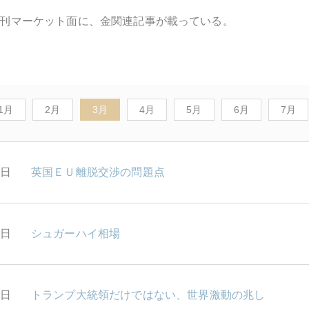
刊マーケット面に、金関連記事が載っている。
1月
2月
3月
4月
5月
6月
7月
1日
英国ＥＵ離脱交渉の問題点
9日
シュガーハイ相場
8日
トランプ大統領だけではない、世界激動の兆し