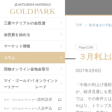
三菱マテリアルの金投資
TOP
豊島逸夫の手帖
金投資を始める
マーケット情報
Page2266
３月利上
コラム
現物
オンライン金地金取引
2017年3月6日
マイ・ゴールドパ
オンライント
「今後の利上げ過程
ートナー
レード
が、経済見通しを悪
では、その条件とは
資料請求
マイ・ゴールドパートナー
やはり、トランプ大
入会申込
マイ・ゴールドパートナー