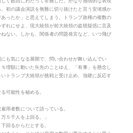
激しく数回にわたって非難した。かなり感情的な表現
る。初の議会演説を無難に切り抜けたと言う安堵感か
であったか」と思えてしまう。トランプ政権の複数の
いずれにせよ、現大統領が前大統領の盗聴疑惑に言及
かねない。しかも、関係者の問題発言など、いつ飛び
場にも気になる展開で、問い合わせが舞い込んでい
０％増額に動いた矢先のことゆえ、「有事」を懸念し
しいトランプ大統領が挑戦と受け止め、強硬に反応す
せる可能性を秘める。
規雇用者数について語っている。
２万５千人を上回る。」
」下回るからだとする。