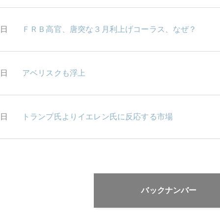
3日
ＦＲＢ高官、唐突な３月利上げコーラス、なぜ？
2日
アベリスクも浮上
1日
トランプ氏よりイエレン氏に反応する市場
バックナンバー