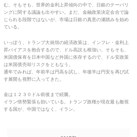
む。そもそも、世界的金利上昇傾向の中で、日銀のテーパリ
ングに関する議論も出やすい。まだ、金融政策決定会合で論
じられる段階ではないが、市場は日銀の真意の瀬踏みを始め
ている。
いっぽう、トランプ大統領の経済政策は、インフレ・金利上
昇バイアスを抱合するので、ドル高説も根強い。そもそも、
米国債保有を日本中国など外国に依存するので、ドル安政策
は米国債売却リスクをともなう。
通年でみれば、年前半は円高を試し、年後半は円安を再び試
す展開も視野に入ってきた。
金は１２３０ドル前後まで続騰。
イラン情勢緊張も効いている。トランプ政権が現在最も敵視
する国が、中国ではなく、イラン。