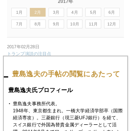
2017年
1月
2月
3月
4月
5月
6月
7月
8月
9月
10月
11月
12月
2017年02月28日
トランプ演説の注目点
豊島逸夫の手帖の閲覧にあたって
2017年02月27日
トランプ演説待ちの市場
豊島逸夫氏プロフィール
2017年02月24日
豊島逸夫事務所代表。
米国新財務長官デビュー、ヘリマネ連想発言も
1948年、東京都生まれ。一橋大学経済学部卒（国際
経済専攻）。三菱銀行（現三菱UFJ銀行）を経て、
スイス銀行で外国為替貴金属ディーラーとして活
2017年02月23日