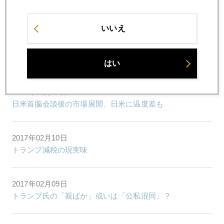
イエレン氏からのバレンタインギフトは「円安」
いいえ
2017年02月14日
トランプ政権、早くも辞職者出るか
はい
2017年02月13日
日米首脳会談後の市場展開、日米に温度差も
2017年02月10日
トランプ減税の現実味
2017年02月09日
トランプ氏の「親ばか」或いは「公私混同」？