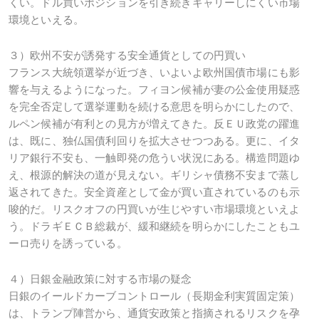
くい。ドル買いポジションを引き続きキャリーしにくい市場
環境といえる。
３）欧州不安が誘発する安全通貨としての円買い
フランス大統領選挙が近づき、いよいよ欧州国債市場にも影
響を与えるようになった。フィヨン候補が妻の公金使用疑惑
を完全否定して選挙運動を続ける意思を明らかにしたので、
ルペン候補が有利との見方が増えてきた。反ＥＵ政党の躍進
は、既に、独仏国債利回りを拡大させつつある。更に、イタ
リア銀行不安も、一触即発の危うい状況にある。構造問題ゆ
え、根源的解決の道が見えない。ギリシャ債務不安まで蒸し
返されてきた。安全資産として金が買い直されているのも示
唆的だ。リスクオフの円買いが生じやすい市場環境といえよ
う。ドラギＥＣＢ総裁が、緩和継続を明らかにしたこともユ
ーロ売りを誘っている。
４）日銀金融政策に対する市場の疑念
日銀のイールドカーブコントロール（長期金利実質固定策）
は、トランプ陣営から、通貨安政策と指摘されるリスクを孕