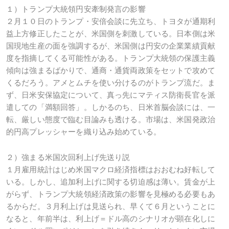
１）トランプ大統領円安牽制発言の影響
２月１０日のトランプ・安倍会談に先立ち、トヨタが通期利
益上方修正したことが、米国側を刺激している。日本側は米
国現地生産の面を強調するが、米国側は円安の企業業績貢献
度を指摘してくる可能性がある。トランプ大統領の保護主義
傾向は強まるばかりで、通商・通貨両政策をセットで攻めて
くるだろう。アメとムチを使い分けるのがトランプ流だ。ま
ず、日米安保協定について、真っ先にマティス防衛長官を派
遣しての「満額回答」。しかるのち、日米首脳会談には、一
転、厳しい態度で臨む目論みも透ける。市場は、米国発政治
的円高プレッシャーを織り込み始めている。
２）強まる米国次回利上げ先送り説
１月雇用統計はじめ米国マクロ経済指標はおおむね好転して
いる。しかし、追加利上げに関する切迫感は薄い。賃金が上
がらず、トランプ大統領経済政策の影響を見極める必要もあ
るからだ。３月利上げは見送られ、早くて６月ということに
なると、年前半は、利上げ＝ドル高のシナリオが顕在化しに