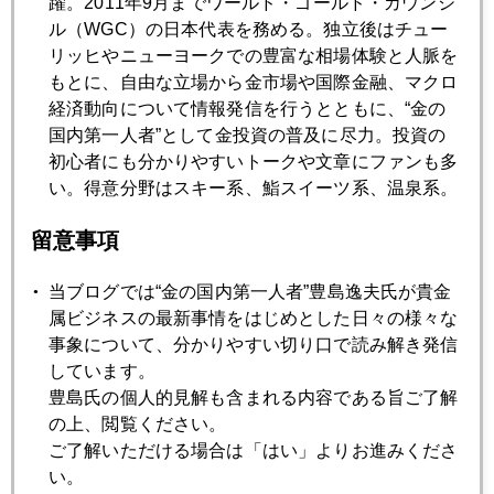
躍。2011年9月までワールド・ゴールド・カウンシ
ＦＲＢ、利上げしたくても出来ない悩み
ル（WGC）の日本代表を務める。独立後はチュー
リッヒやニューヨークでの豊富な相場体験と人脈を
もとに、自由な立場から金市場や国際金融、マクロ
2017年02月22日
経済動向について情報発信を行うとともに、“金の
トランプ政権の内部亀裂
国内第一人者”として金投資の普及に尽力。投資の
初心者にも分かりやすいトークや文章にファンも多
い。得意分野はスキー系、鮨スイーツ系、温泉系。
2017年02月21日
商品ＥＴＦ
留意事項
2017年02月17日
当ブログでは“金の国内第一人者”豊島逸夫氏が貴金
ＦＲＢ新理事候補は金本位制復帰論者
属ビジネスの最新事情をはじめとした日々の様々な
事象について、分かりやすい切り口で読み解き発信
しています。
2017年02月16日
豊島氏の個人的見解も含まれる内容である旨ご了解
史上最大の金塊輸送作戦
の上、閲覧ください。
ご了解いただける場合は「はい」よりお進みくださ
い。
2017年02月15日