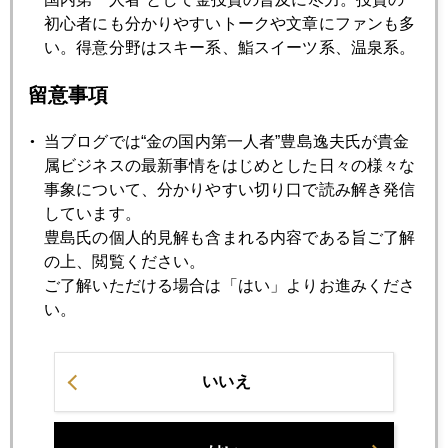
2017年06月16日
初心者にも分かりやすいトークや文章にファンも多
米国債保有減らすＦＲＢ、増やす中国
い。得意分野はスキー系、鮨スイーツ系、温泉系。
留意事項
2017年06月15日
ＦＯＭＣ前後で、株・円・金 乱高下
当ブログでは“金の国内第一人者”豊島逸夫氏が貴金
属ビジネスの最新事情をはじめとした日々の様々な
事象について、分かりやすい切り口で読み解き発信
2017年06月14日
しています。
いよいよＦＯＭＣ、今回の勘所は
豊島氏の個人的見解も含まれる内容である旨ご了解
の上、閲覧ください。
ご了解いただける場合は「はい」よりお進みくださ
2017年06月13日
い。
トランプ大統領を意識？イエレン議長の本音は？
いいえ
2017年06月12日
メイ首相、トランプ大統領、辞任を望む市場