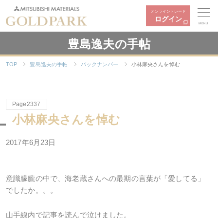
オンライントレード
ログイン
MENU
豊島逸夫の手帖
TOP
豊島逸夫の手帖
バックナンバー
小林麻央さんを悼む
Page2337
小林麻央さんを悼む
2017年6月23日
意識朦朧の中で、海老蔵さんへの最期の言葉が「愛してる」
でしたか。。。
山手線内で記事を読んで泣けました。