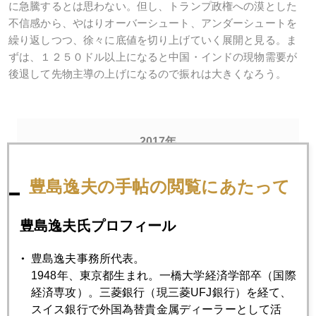
に急騰するとは思わない。但し、トランプ政権への漠とした
不信感から、やはりオーバーシュート、アンダーシュートを
繰り返しつつ、徐々に底値を切り上げていく展開と見る。ま
ずは、１２５０ドル以上になると中国・インドの現物需要が
後退して先物主導の上げになるので振れは大きくなろう。
2017年
1月
2月
3月
4月
5月
6月
豊島逸夫の手帖の閲覧にあたって
7月
8月
9月
10月
11月
12月
豊島逸夫氏プロフィール
2017年03月31日
豊島逸夫事務所代表。
英国ＥＵ離脱交渉の問題点
1948年、東京都生まれ。一橋大学経済学部卒（国際
経済専攻）。三菱銀行（現三菱UFJ銀行）を経て、
スイス銀行で外国為替貴金属ディーラーとして活
2017年03月29日