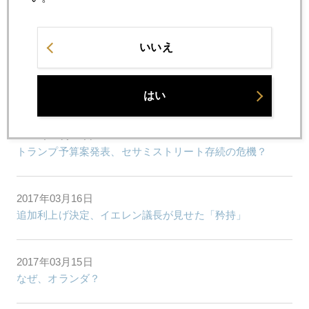
2017年03月22日
市場を覆う３つの要因
いいえ
2017年03月21日
星野真里さんと金対談
はい
2017年03月17日
トランプ予算案発表、セサミストリート存続の危機？
2017年03月16日
追加利上げ決定、イエレン議長が見せた「矜持」
2017年03月15日
なぜ、オランダ？