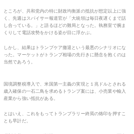
ところが、共和党内の特に財政均衡派の抵抗が想定以上に強
く、先週はスパイサー報道官が「大統領は毎日夜遅くまで話
し合っている。」と語るほどの難局となった。執務室で腕ま
くりして電話攻勢をかける姿が目に浮かぶ。
しかし、結果はトランプケア撤退という最悪のシナリオにな
った。マーケットがトランプ相場の先行きに懸念を抱くのは
当然であろう。
国境調整税導入で、米国第一主義の実現と１兆ドルとされる
歳入確保の一石二鳥を求めるトランプ案には、小売業や輸入
産業から強い抵抗がある。
とはいえ、これをもってトランプラリー終焉の烙印を押すこ
とも早計だ。