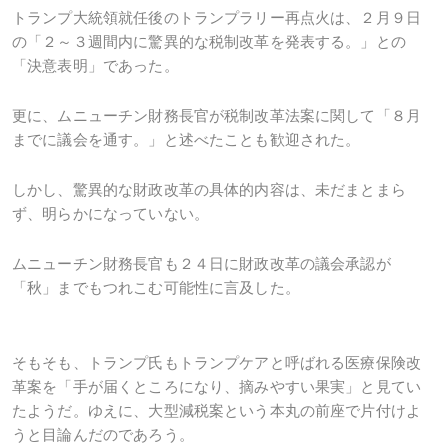
トランプ大統領就任後のトランプラリー再点火は、２月９日
の「２～３週間内に驚異的な税制改革を発表する。」との
「決意表明」であった。
更に、ムニューチン財務長官が税制改革法案に関して「８月
までに議会を通す。」と述べたことも歓迎された。
しかし、驚異的な財政改革の具体的内容は、未だまとまら
ず、明らかになっていない。
ムニューチン財務長官も２４日に財政改革の議会承認が
「秋」までもつれこむ可能性に言及した。
そもそも、トランプ氏もトランプケアと呼ばれる医療保険改
革案を「手が届くところになり、摘みやすい果実」と見てい
たようだ。ゆえに、大型減税案という本丸の前座で片付けよ
うと目論んだのであろう。