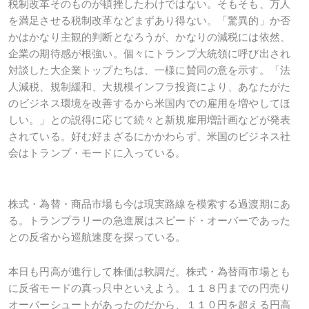
税制改革そのものが頓挫したわけではない。そもそも、万人
を満足させる税制改革などまずあり得ない。「驚異的」か否
かはかなり主観的判断となろうが、かなりの減税には依然、
企業の期待感が根強い。個々にトランプ大統領に呼び出され
対談した大企業トップたちは、一様に賛同の意を示す。「法
人減税、規制緩和、大規模インフラ投資により、あなたがた
のビジネス環境を改善するから米国内での雇用を増やしてほ
しい。」との説得に応じて続々と新規雇用増計画などが発表
されている。好む好まざるにかかわらず、米国のビジネス社
会はトランプ・モードに入っている。
株式・為替・商品市場も今は現実路線を模索する過渡期にあ
る。トランプラリーの急進展はスピード・オーバーであった
との反省から巡航速度を探っている。
本日も円高が進行して株価は軟調だ。株式・為替両市場とも
に反省モードの真っ只中といえよう。１１８円までの円売り
オーバーシュートがあったのだから、１１０円を超える円高