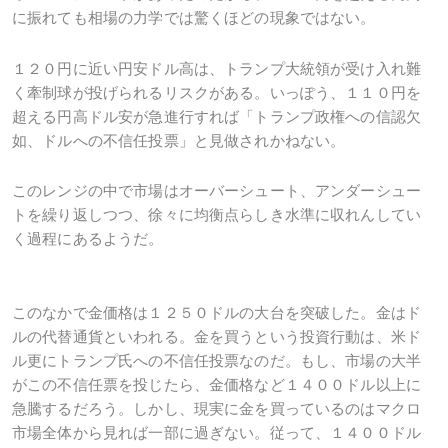
に振れても相場の力学では驚くほどの現象ではない。
１２０円に近い円安ドル高は、トランプ大統領が受け入れ難
く牽制球が投げられるリスクがある。いっぽう、１１０円を
超える円高ドル安が急進行すれば「トランプ政権への信認欠
如、ドルへの不信任投票」と見做されかねない。
このレンジの中で市場はオーバーシュート、アンダーシュー
トを繰り返しつつ、徐々に均衡点らしき水準に収れんしてい
く過程にあるようだ。
このなかで金価格は１２５０ドルの大台を突破した。金はド
ルの代替通貨といわれる。金を買うという投資行動は、米ド
ル更にトランプ氏への不信任投票なのだ。もし、市場の大半
がこの不信任票を投じたら、金価格など１４００ドル以上に
急騰するだろう。しかし、現実に金を買っているのはマクロ
市場全体から見れば一部に過ぎない。従って、１４００ドル