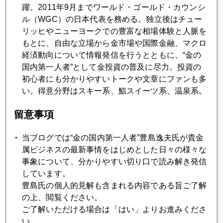
躍。2011年9月までワールド・ゴールド・カウンシ
シュガーハイ相場
ル（WGC）の日本代表を務める。独立後はチュー
リッヒやニューヨークでの豊富な相場体験と人脈を
もとに、自由な立場から金市場や国際金融、マクロ
2017年03月28日
経済動向について情報発信を行うとともに、“金の
トランプ大統領だけではない、世界激動の兆し
国内第一人者”として金投資の普及に尽力。投資の
初心者にも分かりやすいトークや文章にファンも多
い。得意分野はスキー系、鮨スイーツ系、温泉系。
2017年03月27日
トランプ相場の均衡点を模索する市場
留意事項
2017年03月24日
当ブログでは“金の国内第一人者”豊島逸夫氏が貴金
日米欧ともに政治相場、ほくそえむ中国
属ビジネスの最新事情をはじめとした日々の様々な
事象について、分かりやすい切り口で読み解き発信
しています。
2017年03月23日
豊島氏の個人的見解も含まれる内容である旨ご了解
トランプ大統領の規制緩和
の上、閲覧ください。
ご了解いただける場合は「はい」よりお進みくださ
い。