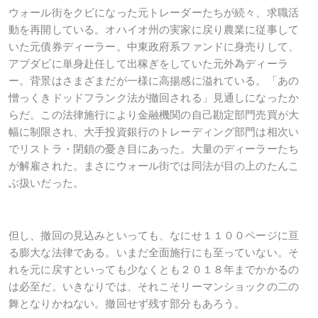
ウォール街をクビになった元トレーダーたちが続々、求職活
動を再開している。オハイオ州の実家に戻り農業に従事して
いた元債券ディーラー。中東政府系ファンドに身売りして、
アブダビに単身赴任して出稼ぎをしていた元外為ディーラ
ー。背景はさまざまだが一様に高揚感に溢れている。「あの
憎っくきドッドフランク法が撤回される」見通しになったか
らだ。この法律施行により金融機関の自己勘定部門売買が大
幅に制限され、大手投資銀行のトレーディング部門は相次い
でリストラ・閉鎖の憂き目にあった。大量のディーラーたち
が解雇された。まさにウォール街では同法が目の上のたんこ
ぶ扱いだった。
但し、
撤回の見込みといっても、なにせ１１００ページに亘
る膨大な法律である。いまだ全面施行にも至っていない。そ
れを元に戻すといっても少なくとも２０１８年までかかるの
は必至だ。いきなりでは、それこそリーマンショックの二の
舞となりかねない。撤回せず残す部分もあろう。