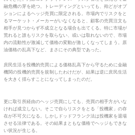
融危機の芽を絶つ。トレーディングといっても、殆どがオプ
ションによるヘッジ売買に限定される。市場内でリスクをと
るマーケット・メーカーがいなくなると、顧客の売買注文も
相手が見つからず不成立となる場合も出てくる。特に市場が
荒れると誰もリスクを取らない、或いは取れないので、市場
内の流動性が激減して価格の変動が激しくなってしまう。原
油価格の乱高下など、まさにその典型であった。
庶民生活を投機的売買による価格乱高下から守るために金融
機関の投機的売買を規制したわけだが、結果は逆に庶民生活
を大きく揺らすことになってしまったのだ。
更に取引所経由のヘッジ売買にしても、売買の相手方がいな
ければ成立しない。そこで自らリスクをとる「投機家」の存
在が不可欠になる。しかしドッドフランク法は投機家を退場
させる法律である。その結果まともな価格でヘッジもできな
い状況が生じる。