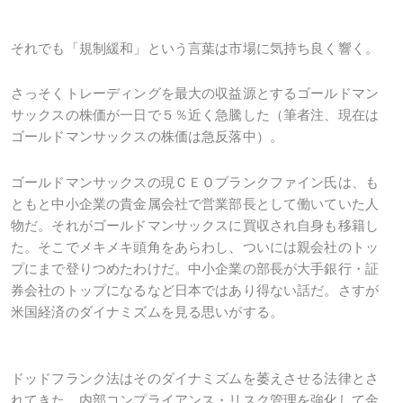
それでも「規制緩和」という言葉は市場に気持ち良く響く。
さっそくトレーディングを最大の収益源とするゴールドマン
サックスの株価が一日で５％近く急騰した（筆者注、現在は
ゴールドマンサックスの株価は急反落中）。
ゴールドマンサックスの現ＣＥＯブランクファイン氏は、も
ともと中小企業の貴金属会社で営業部長として働いていた人
物だ。それがゴールドマンサックスに買収され自身も移籍し
た。そこでメキメキ頭角をあらわし、ついには親会社のトッ
プにまで登りつめたわけだ。中小企業の部長が大手銀行・証
券会社のトップになるなど日本ではあり得ない話だ。さすが
米国経済のダイナミズムを見る思いがする。
ドッドフランク法はそのダイナミズムを萎えさせる法律とさ
れてきた。内部コンプライアンス・リスク管理を強化して金