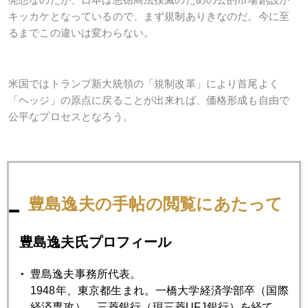
キッカケとなっているので、まず規制ありきなのだ。今に至
るまでこの違いは変わらない。
米国ではトランプ新大統領の「規制改革」により首尾よく
「ヘッジ」の原点に戻ることが出来れば、価格形成も自由で
公平なプロセスとなろう。
2017年
豊島逸夫の手帖の閲覧にあたって
1月
2月
3月
4月
5月
6月
7月
8月
9月
10月
11月
12月
豊島逸夫氏プロフィール
豊島逸夫事務所代表。
2017年03月31日
1948年、東京都生まれ。一橋大学経済学部卒（国際
英国ＥＵ離脱交渉の問題点
経済専攻）。三菱銀行（現三菱UFJ銀行）を経て、