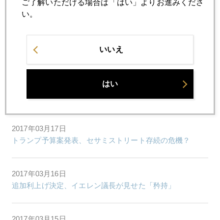
ご了解いただける場合は「はい」よりお進みくださ
トランプ大統領の規制緩和
い。
2017年03月22日
いいえ
市場を覆う３つの要因
2017年03月21日
はい
星野真里さんと金対談
2017年03月17日
トランプ予算案発表、セサミストリート存続の危機？
2017年03月16日
追加利上げ決定、イエレン議長が見せた「矜持」
2017年03月15日