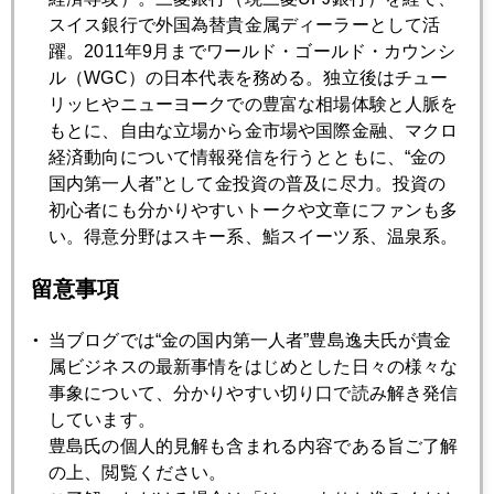
スイス銀行で外国為替貴金属ディーラーとして活
躍。2011年9月までワールド・ゴールド・カウンシ
2017年03月29日
ル（WGC）の日本代表を務める。独立後はチュー
シュガーハイ相場
リッヒやニューヨークでの豊富な相場体験と人脈を
もとに、自由な立場から金市場や国際金融、マクロ
経済動向について情報発信を行うとともに、“金の
2017年03月28日
国内第一人者”として金投資の普及に尽力。投資の
トランプ大統領だけではない、世界激動の兆し
初心者にも分かりやすいトークや文章にファンも多
い。得意分野はスキー系、鮨スイーツ系、温泉系。
2017年03月27日
留意事項
トランプ相場の均衡点を模索する市場
当ブログでは“金の国内第一人者”豊島逸夫氏が貴金
属ビジネスの最新事情をはじめとした日々の様々な
2017年03月24日
事象について、分かりやすい切り口で読み解き発信
日米欧ともに政治相場、ほくそえむ中国
しています。
豊島氏の個人的見解も含まれる内容である旨ご了解
の上、閲覧ください。
2017年03月23日