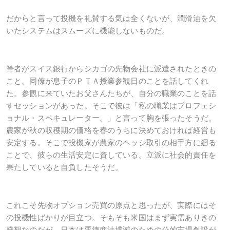
だからと言って投機を礼賛する気は全くないが、潤滑油を欠
いたシステムはスムーズに機能しないものだ。
筆者がスイス銀行からシカゴの先物会社に派遣されたときの
こと。同僚が息子のＰＴＡ授業参観日のことを話してくれ
た。参観に来ていたお父さんたちが、自分の職業のことを話
すセッションがあった。そこで彼は「私の職業はプロフェシ
ョナル・スペキュレーター。」と言って胸を張ったそうだ。
農家が秋の収穫期の価格を春のうちに決めておければ経営も
安定する。そこで投機家が農家のヘッジ取引の相手方に廻る
ことで、彼らの生活安定に資している。立派に社会的責任を
果たしていると自負したそうだ。
これこそ先物オプション売買の原点と思ったが、実際にはそ
の投機性ばかりが目立つ。そもそも米国はまず実需ありきの
発想なのだが、日本は悪徳商法撲滅のための公的市場創設が