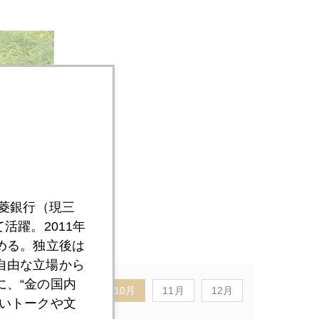
三菱銀行（現三
活躍。2011年
める。独立後は
自由な立場から
、“金の国内
8月
9月
10月
11月
12月
いトークや文