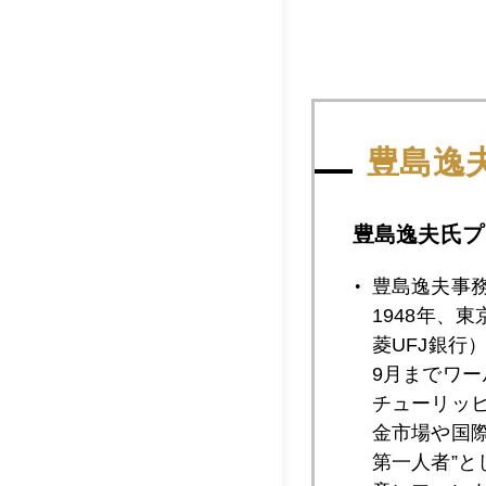
豊島逸
豊島逸夫氏プ
豊島逸夫事
1948年、
菱UFJ銀行
9月までワ
チューリッ
金市場や国
2017年
第一人者”