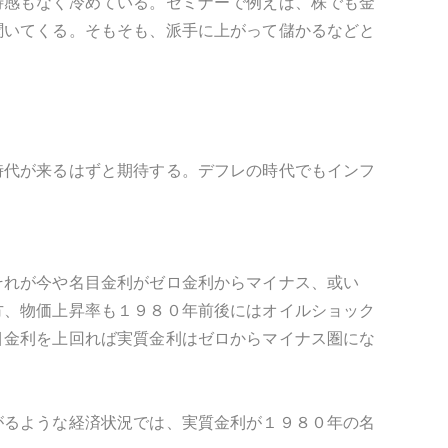
待感もなく冷めている。セミナーで例えば、株でも金
聞いてくる。そもそも、派手に上がって儲かるなどと
時代が来るはずと期待する。デフレの時代でもインフ
それが今や名目金利がゼロ金利からマイナス、或い
方、物価上昇率も１９８０年前後にはオイルショック
目金利を上回れば実質金利はゼロからマイナス圏にな
がるような経済状況では、実質金利が１９８０年の名