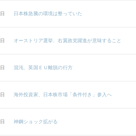
7日
日本株急騰の環境は整っていた
6日
オーストリア選挙、右翼政党躍進が意味すること
3日
混沌、英国ＥＵ離脱の行方
2日
海外投資家、日本株市場「条件付き」参入へ
1日
神鋼ショック拡がる