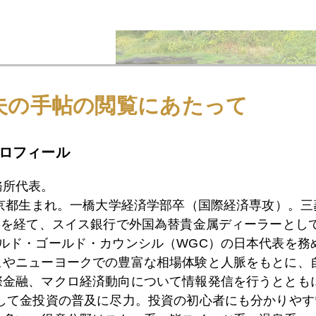
夫の手帖の閲覧にあたって
ロフィール
務所代表。
東京都生まれ。一橋大学経済学部卒（国際経済専攻）。
）を経て、スイス銀行で外国為替貴金属ディーラーとして
ールド・ゴールド・カウンシル（WGC）の日本代表を務
ヒやニューヨークでの豊富な相場体験と人脈をもとに、
際金融、マクロ経済動向について情報発信を行うとともに
1月
2月
3月
4月
5月
6月
7月
として金投資の普及に尽力。投資の初心者にも分かりやす