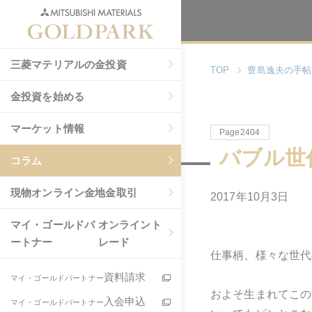
三菱マテリアルの金投資
TOP
豊島逸夫の手帖
金投資を始める
マーケット情報
Page2404
バブル世
コラム
現物
オンライン金地金取引
2017年10月3日
マイ・ゴールドパ
オンライント
ートナー
レード
仕事柄、様々な世代
資料請求
マイ・ゴールドパートナー
およそ生まれてこの
入会申込
マイ・ゴールドパートナー