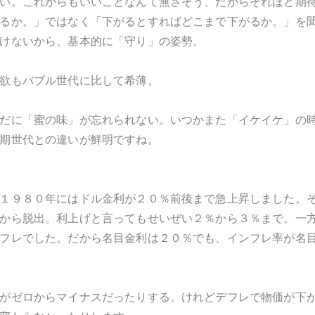
い。これからもいいことなんて無さそう、だからそれほど期
るか。」ではなく「下がるとすればどこまで下がるか。」を
けないから、基本的に「守り」の姿勢。
欲もバブル世代に比して希薄。
だに「蜜の味」が忘れられない。いつかまた「イケイケ」の
期世代との違いが鮮明ですね。
１９８０年にはドル金利が２０％前後まで急上昇しました。
から脱出。利上げと言ってもせいぜい２％から３％まで。一
フレでした。だから名目金利は２０％でも、インフレ率が名
がゼロからマイナスだったりする。けれどデフレで物価が下