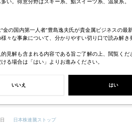
も多い。得意分野はスキー系、鮨スイーツ系、温泉系。
1日
トランプ氏・ロシアゲート再燃
は“金の国内第一人者”豊島逸夫氏が貴金属ビジネスの最
の様々な事象について、分かりやすい切り口で読み解き
0日
危ない世界バブル
人的見解も含まれる内容である旨ご了解の上、閲覧くだ
だける場合は「はい」よりお進みください。
7日
大金融緩和時代の終わりに一石を投じたドラギ氏
いいえ
はい
6日
中国、習近平一強体制
5日
日本株連騰ストップ