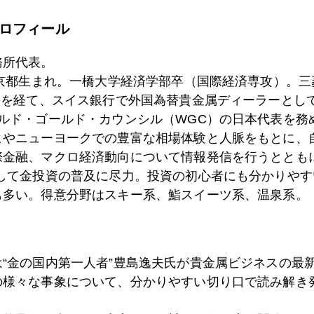
ロフィール
0日
貴方の会社の人口ピラミッドは？
務所代表。
東京都生まれ。一橋大学経済学部卒（国際経済専攻）。
）を経て、スイス銀行で外国為替貴金属ディーラーとして
9日
「愛の国」とは？
ールド・ゴールド・カウンシル（WGC）の日本代表を務
ヒやニューヨークでの豊富な相場体験と人脈をもとに、
際金融、マクロ経済動向について情報発信を行うとともに
として金投資の普及に尽力。投資の初心者にも分かりやす
8日
近況
も多い。得意分野はスキー系、鮨スイーツ系、温泉系。
5日
円高トレンドも「アメリカ・ファースト」
は“金の国内第一人者”豊島逸夫氏が貴金属ビジネスの最
の様々な事象について、分かりやすい切り口で読み解き
4日
ＦＲＢはレームダック化、日銀への注目高まる