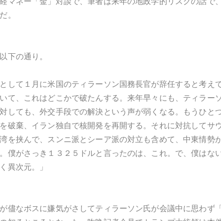
経マネー「金」対談で、筆者は来年の地政学的リスクの話で
だ。
以下の通り。
として１月に米国のティラーソン国務長官が辞任すると考え
いて、これはどこかで破たんする。来年早々にも、ティラー
対しても、外交手段での解決という声が弱くなる。もうひと
を破棄、イラン独自で核開発を再開する。それに対抗してサ
湾を挟んで、スンニ派とシーア派の対立も含めて、中東情勢
。僕がさっき１３２５ドルと言ったのは、これ。で、僕はな
く異次元。」
が儘なボスに嫌気がさしてティラーソン氏が会議中に思わず「