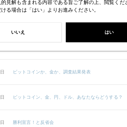
人的見解も含まれる内容である旨ご了解の上、閲覧くだ
だける場合は「はい」よりお進みください。
3日
ビットコイン急騰、破綻企業に巨額の恩恵
いいえ
はい
2日
ミセスワタナベを誘うビットコイン先物
1日
ビットコインか、金か、調査結果発表
8日
ビットコイン、金、円、ドル、あなたならどうする？
7日
勝利宣言！と反省会