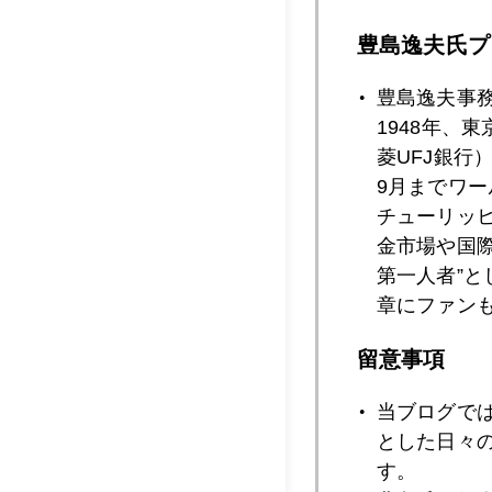
豊島逸夫氏プ
2017年12月2
豊島逸夫事
1948年、
菱UFJ銀行
2017年12月1
9月までワ
チューリッ
金市場や国
第一人者”
2017年12月1
章にファン
留意事項
2017年12月1
当ブログで
とした日々
す。
2017年12月1