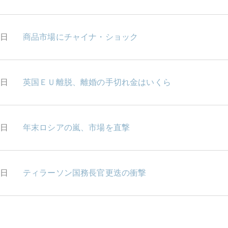
6日
商品市場にチャイナ・ショック
5日
英国ＥＵ離脱、離婚の手切れ金はいくら
4日
年末ロシアの嵐、市場を直撃
1日
ティラーソン国務長官更迭の衝撃