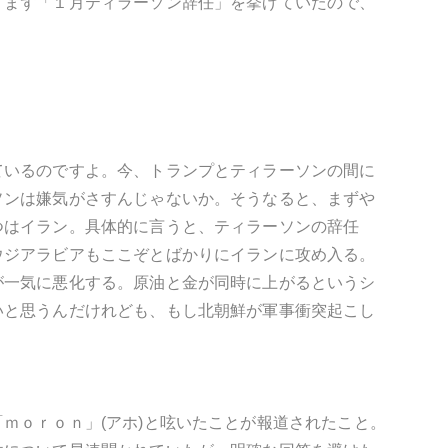
、まず「１月ティラーソン辞任」を挙げていたので、
ているのですよ。今、トランプとティラーソンの間に
ソンは嫌気がさすんじゃないか。そうなると、まずや
つはイラン。具体的に言うと、ティラーソンの辞任
ウジアラビアもここぞとばかりにイランに攻め入る。
が一気に悪化する。原油と金が同時に上がるというシ
いと思うんだけれども、もし北朝鮮が軍事衝突起こし
ｍｏｒｏｎ」(アホ)と呟いたことが報道されたこと。