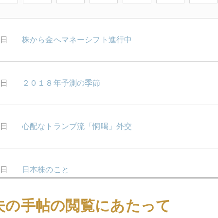
7日
株から金へマネーシフト進行中
6日
２０１８年予測の季節
5日
心配なトランプ流「恫喝」外交
2日
日本株のこと
夫の手帖の閲覧にあたって
1日
米朝衝突の現実味