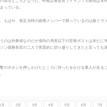
の知るところとなった。昨晩記者会見でトランプ大統領は本
まっている。
、もはや、発足当時の政権メンバーで残っているのは娘イヴ
うのは外務省なのだが省内の局長以下の官僚ポストは未だに
ソン国務長官の二人で実質的に切り盛りしてきたと言っても
撃のボタンを押しかけたところに待ったをかける要人が去る
。
1月
2月
3月
4月
5月
6月
7月