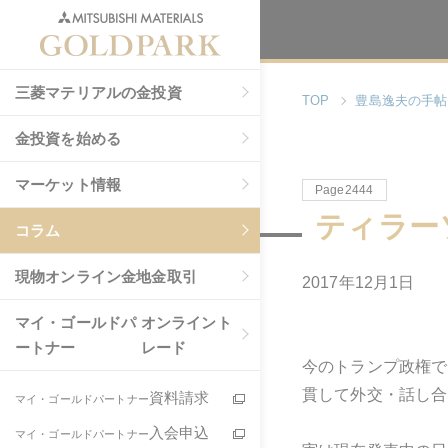
三菱マテリアルの金投資
TOP
豊島逸夫の手帖
金投資を始める
マーケット情報
Page2444
ティラー
コラム
現物
オンライン金地金取引
2017年12月1日
マイ・ゴールドパ
オンライント
ートナー
レード
今のトランプ政権で
貫して外交・話し合
資料請求
マイ・ゴールドパートナー
入会申込
マイ・ゴールドパートナー