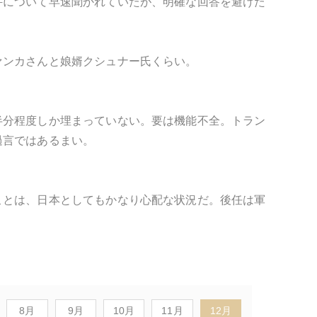
件について早速聞かれていたが、明確な回答を避けた
ァンカさんと娘婿クシュナー氏くらい。
半分程度しか埋まっていない。要は機能不全。トラン
過言ではあるまい。
ことは、日本としてもかなり心配な状況だ。後任は軍
8月
9月
10月
11月
12月