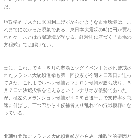
だ。
地政学的リスクに米国利上げがからむような市場環境は、こ
れまでになかった現象である。東日本大震災の時に円が買わ
れたケースとは市場環境が異なる。経験則に基づく「市場の
方程式」では解けない。
更に、これまで４～５月の市場ビッグイベントとされ警戒さ
れたフランス大統領選挙も第一回投票が今週末日曜日に迫っ
てきた。これまでルペン候補とマクロン候補が勝ち残り、５
月７日の決選投票を迎えるというシナリオが優勢であった
が、極左のメランション候補が１０％台後半まで支持率を急
速に伸ばし、三つ巴から４候補者入り乱れての混戦模様にな
っている。
北朝鮮問題にフランス大統領選挙がからみ、地政学的要因と