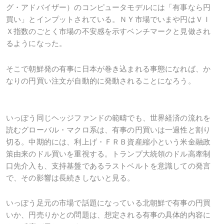
グ・アドバイザー）のコンピュータモデルには「有事なら円
買い」とインプットされている。ＮＹ市場でいまや円はＶＩ
Ｘ指数のごとく市場の不安感を示すベンチマークと見做され
るようになった。
そこで朝鮮発の有事に日本が巻き込まれる事態になれば、か
なりの円買い注文が自動的に発動されることになろう。
いっぽう同じヘッジファンドの範疇でも、世界経済の流れを
読むグローバル・マクロ系は、有事の円買いは一過性と割り
切る。中期的には、利上げ・ＦＲＢ資産縮小という米金融政
策由来のドル買いを重視する。トランプ大統領のドル高牽制
口先介入も、支持基盤であるラストベルトを意識しての発言
で、その影響は長続きしないと見る。
いっぽう足元の市場で話題になっている北朝鮮で有事の円買
いか、円売りかとの問題は、想定される有事の具体的内容に