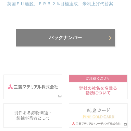
英国ＥＵ離脱、ＦＲＢ２％目標達成、米利上げ代替案
バックナンバー