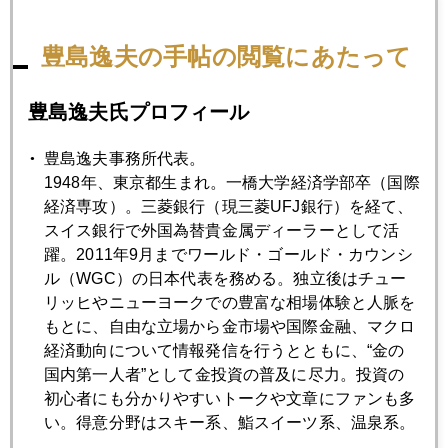
豊島逸夫の手帖の閲覧にあたって
豊島逸夫氏プロフィール
豊島逸夫事務所代表。
1948年、東京都生まれ。一橋大学経済学部卒（国際
経済専攻）。三菱銀行（現三菱UFJ銀行）を経て、
スイス銀行で外国為替貴金属ディーラーとして活
躍。2011年9月までワールド・ゴールド・カウンシ
ル（WGC）の日本代表を務める。独立後はチュー
リッヒやニューヨークでの豊富な相場体験と人脈を
もとに、自由な立場から金市場や国際金融、マクロ
経済動向について情報発信を行うとともに、“金の
そして、卓球１７歳の平野選手、やったね。
国内第一人者”として金投資の普及に尽力。投資の
初心者にも分かりやすいトークや文章にファンも多
世界ランク１位、２位、５位の中国人強豪を準準決勝、準決
い。得意分野はスキー系、鮨スイーツ系、温泉系。
勝、決勝と撃破した。中国の完全アウェーの状況で。体幹が