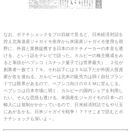
なお、ポテチショックをプロ目線で見ると、日米経済対話を
控え北海道産ジャガイモ依存から米国産ジャガイモ使用も視
野に、外資と業務提携する日本のポテチメーカーの本音も透
ける、という話をテレビで語った。カルビーの株主構成をみ
ると筆頭がペプシコ（スナック菓子では世界最大）、２位が
創業者一族で１７％。それ以下には３％以下だが外国人投資
家が名を連ねる。カルビーは北米の販売力は弱く自社ブラン
ドでは限界があるので、ペプシコ向けのＯＥＭに甘んじる。
ペプシコは日本市場に弱く、カルビーの国内シェアを利用し
たい。そんな思惑も透ける。米国産生ジャガイモの日本への
輸入には規制がかかっているので、日米経済対話でもやり玉
にあがるかも。日米ジャガイモ戦争！？？そこまで読むとポ
テチショックも深いよ～。