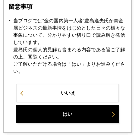
ぶれない強さ。特に、リオ五輪金メダルで世界ランク１位の
留意事項
丁寧を３－２で破ったゲームは、観衆の丁寧応援が凄かっ
た。中国は相手の実力を認めた時は、自国の選手を叱咤激励
当ブログでは“金の国内第一人者”豊島逸夫氏が貴金
するような論調になる。平野選手本人は「私の誕生日だった
属ビジネスの最新事情をはじめとした日々の様々な
ので、誕生日に相手が丁寧かよ～と思いましたが、凄くない
事象について、分かりやすい切り口で読み解き発信
ですか、これって。」とか、なんとも１７歳の女子風であっ
しています。
けらかんとしていた（笑）。
豊島氏の個人的見解も含まれる内容である旨ご了解
の上、閲覧ください。
日本を背負う代表選手みたいな悲壮感が無いのがこれまたい
ご了解いただける場合は「はい」よりお進みくださ
い！
い。
いいえ
2017年
1月
2月
3月
4月
5月
6月
はい
7月
8月
9月
10月
11月
12月