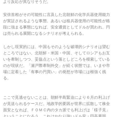
より反応が異なりそうだ。
安倍首相がその可能性に言及した北朝鮮の化学兵器使用能力
が実証されるような事態、あるいは核兵器使用の可能性が格
段に強まる事態になれば、安全通貨としてドルが買われ、円
は売られる展開になるシナリオが考えられる。
しかし現実的には、中国もそのような破壊的シナリオは望む
ところではない。北朝鮮・米国・中国、
そしてロシアもお互
いを牽制しつつ、妥協点という落としどころを模索している
のが現状だ。「瀬戸際牽制外交」が続く状態では、いまや市
場に定着した「有事の円買い」の発想が市場には根強く残
る。
ここで見逃せないことは、朝鮮半島緊迫により６月の利上げ
が見送られるケースだ。地政学的要因が世界に拡散して株全
面安となれば、ＦＯＭＣ内のタカ派でも利上げは「様子見」
ということになろう。これはかなり強いドル安・円高要因