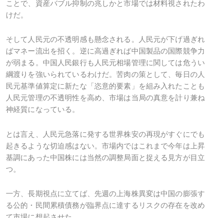
ことで、資産バブル抑制の兆しかと市場では材料視されたわ
けだ。
そして人民元の不透明感も懸念される。人民元が下げ過ぎれ
ばマネー流出を招く。逆に高過ぎれば中国製品の国際競争力
が弱まる。中国人民銀行も人民元相場管理に関しては危うい
綱渡りを強いられているわけだ。苦肉の策として、毎日の人
民元基準値算定に新たな「恣意的要素」を組み入れたことも
人民元管理の不透明性を高め、市場は当局の真意を計り兼ね
神経質になっている。
とは言え、人民元急落に発する世界株安の再現がすぐにでも
起きるような切迫感はない。市場内ではこれまで今年は上昇
基調にあった中国株には当然の調整局面と捉える見方が目立
つ。
一方、長期視点に立てば、先週の上海株異変は中国の膨張す
る公的・民間累積債務が臨界点に達するリスクの存在を改め
て市場に想起させた。