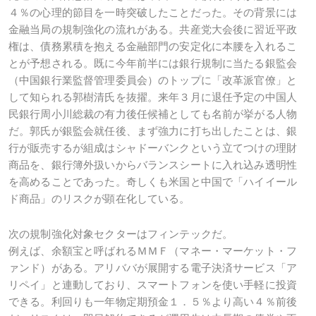
４％の心理的節目を一時突破したことだった。その背景には
金融当局の規制強化の流れがある。共産党大会後に習近平政
権は、債務累積を抱える金融部門の安定化に本腰を入れるこ
とが予想される。既に今年前半には銀行規制に当たる銀監会
（中国銀行業監督管理委員会）のトップに「改革派官僚」と
して知られる郭樹清氏を抜擢。来年３月に退任予定の中国人
民銀行周小川総裁の有力後任候補としても名前が挙がる人物
だ。郭氏が銀監会就任後、まず強力に打ち出したことは、銀
行が販売するが組成はシャドーバンクという立てつけの理財
商品を、銀行簿外扱いからバランスシートに入れ込み透明性
を高めることであった。奇しくも米国と中国で「ハイイール
ド商品」のリスクが顕在化している。
次の規制強化対象セクターはフィンテックだ。
例えば、余額宝と呼ばれるＭＭＦ（マネー・マーケット・フ
ァンド）がある。アリババが展開する電子決済サービス「ア
リペイ」と連動しており、スマートフォンを使い手軽に投資
できる。利回りも一年物定期預金１．５％より高い４％前後