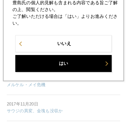
豊島氏の個人的見解も含まれる内容である旨ご了解
中国リスクひやり、マオタイ酒バブルも
の上、閲覧ください。
ご了解いただける場合は「はい」よりお進みくださ
い。
2017年11月24日
上海株に異変
いいえ
2017年11月22日
米朝交戦なら９９円、水面下の円高論、有事の金は？
はい
2017年11月21日
メルケル・メイ危機
2017年11月20日
サウジの異変、金塊も没収か