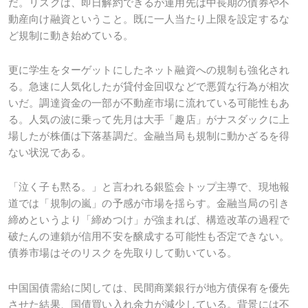
だ。リスクは、即日解約できるが運用先は中長期の債券や不
動産向け融資ということ。既に一人当たり上限を設定するな
ど規制に動き始めている。
更に学生をターゲットにしたネット融資への規制も強化され
る。急速に人気化したが貸付金回収などで悪質な行為が相次
いだ。調達資金の一部が不動産市場に流れている可能性もあ
る。人気の波に乗って先月は大手「趣店」がナスダックに上
場したが株価は下落基調だ。金融当局も規制に動かざるを得
ない状況である。
「泣く子も黙る。」と言われる銀監会トップ主導で、現地報
道では「規制の嵐」の予感が市場を揺らす。金融当局の引き
締めというより「締めつけ」が強まれば、構造改革の過程で
破たんの連鎖が信用不安を醸成する可能性も否定できない。
債券市場はそのリスクを先取りして動いている。
中国国債需給に関しては、民間商業銀行が地方債保有を優先
させた結果、国債買い入れ余力が減少している。背景には不