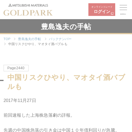
オンライントレード
ログイン
MENU
豊島逸夫の手帖
TOP
豊島逸夫の手帖
バックナンバー
中国リスクひやり、マオタイ酒バブルも
Page2440
中国リスクひやり、マオタイ酒バブ
ルも
2017年11月27日
前回速報した上海株急落劇の詳報。
先週の中国株急落の引き金は中国１０年債利回りが急騰。