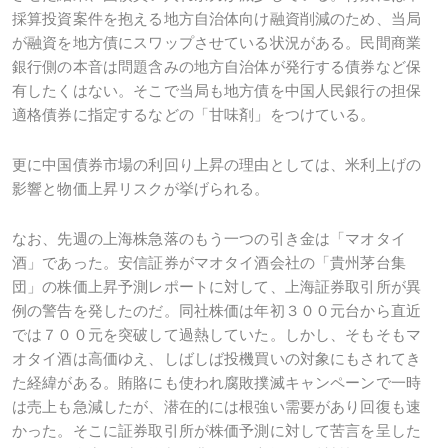
採算投資案件を抱える地方自治体向け融資削減のため、当局
が融資を地方債にスワップさせている状況がある。民間商業
銀行側の本音は問題含みの地方自治体が発行する債券など保
有したくはない。そこで当局も地方債を中国人民銀行の担保
適格債券に指定するなどの「甘味剤」をつけている。
更に中国債券市場の利回り上昇の理由としては、米利上げの
影響と物価上昇リスクが挙げられる。
なお、先週の上海株急落のもう一つの引き金は「マオタイ
酒」であった。安信証券がマオタイ酒会社の「貴州茅台集
団」の株価上昇予測レポートに対して、上海証券取引所が異
例の警告を発したのだ。同社株価は年初３００元台から直近
では７００元を突破して過熱していた。しかし、そもそもマ
オタイ酒は高価ゆえ、しばしば投機買いの対象にもされてき
た経緯がある。賄賂にも使われ腐敗撲滅キャンペーンで一時
は売上も急減したが、潜在的には根強い需要があり回復も速
かった。そこに証券取引所が株価予測に対して苦言を呈した