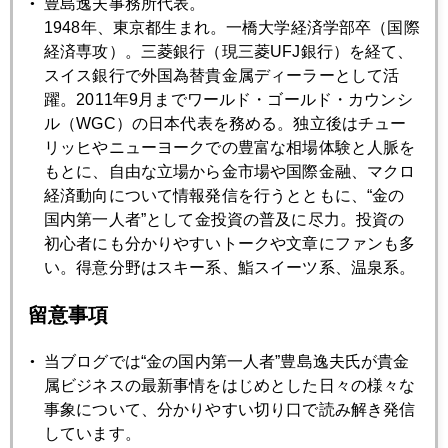
豊島逸夫事務所代表。
2017年
1948年、東京都生まれ。一橋大学経済学部卒（国際
経済専攻）。三菱銀行（現三菱UFJ銀行）を経て、
1月
2月
3月
4月
5月
6月
スイス銀行で外国為替貴金属ディーラーとして活
7月
8月
9月
10月
11月
12月
躍。2011年9月までワールド・ゴールド・カウンシ
ル（WGC）の日本代表を務める。独立後はチュー
リッヒやニューヨークでの豊富な相場体験と人脈を
2017年11月30日
もとに、自由な立場から金市場や国際金融、マクロ
新ＦＲＢ体制、タカ派ドル高志向の兆し
経済動向について情報発信を行うとともに、“金の
国内第一人者”として金投資の普及に尽力。投資の
初心者にも分かりやすいトークや文章にファンも多
2017年11月29日
い。得意分野はスキー系、鮨スイーツ系、温泉系。
市場の注目は北朝鮮より米経済
留意事項
2017年11月28日
当ブログでは“金の国内第一人者”豊島逸夫氏が貴金
中国リスク パート２
属ビジネスの最新事情をはじめとした日々の様々な
事象について、分かりやすい切り口で読み解き発信
しています。
2017年11月28日