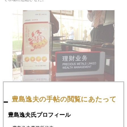
中国大手商業銀行支店内の理財商品コーナー。リスク開示も
豊島逸夫の手帖の閲覧にあたって
不十分なまま売られている。
豊島逸夫氏プロフィール