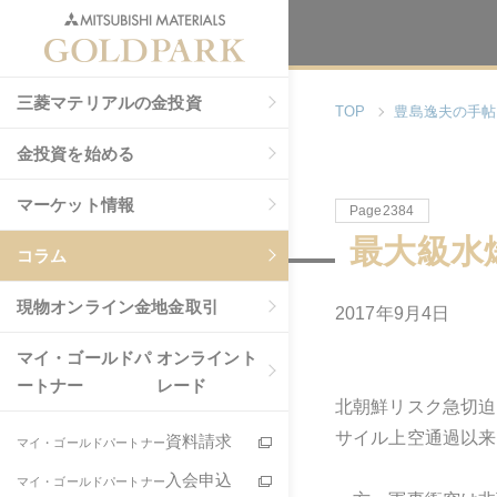
三菱マテリアルの金投資
TOP
豊島逸夫の手帖
金投資を始める
マーケット情報
Page2384
最大級水
コラム
現物
オンライン金地金取引
2017年9月4日
マイ・ゴールドパ
オンライント
ートナー
レード
北朝鮮リスク急切迫
サイル上空通過以来
資料請求
マイ・ゴールドパートナー
入会申込
マイ・ゴールドパートナー