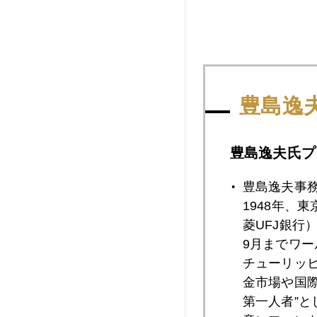
豊島逸
豊島逸夫氏プ
豊島逸夫事
1948年、
2017年
菱UFJ銀行
9月までワ
チューリッ
2017年09月2
金市場や国
第一人者”