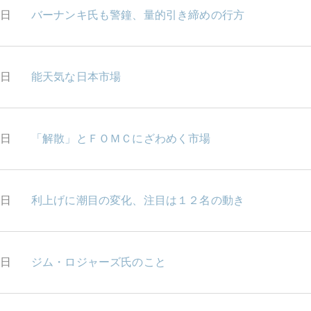
2日
バーナンキ氏も警鐘、量的引き締めの行方
0日
能天気な日本市場
9日
「解散」とＦＯＭＣにざわめく市場
5日
利上げに潮目の変化、注目は１２名の動き
4日
ジム・ロジャーズ氏のこと