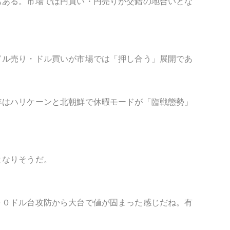
もある。市場では円買い・円売りが交錯の地合いとな
ドル売り・ドル買いが市場では「押し合う」展開であ
年はハリケーンと北朝鮮で休暇モードが「臨戦態勢」
となりそうだ。
００ドル台攻防から大台で値が固まった感じだね。有