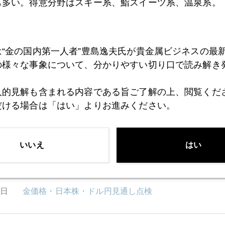
も多い。得意分野はスキー系、鮨スイーツ系、温泉系。
8日
コイケって誰？日本株には時ならぬ追い風
は“金の国内第一人者”豊島逸夫氏が貴金属ビジネスの最
7日
利上げ確率急上昇、１０月混乱リスクも
の様々な事象について、分かりやすい切り口で読み解き
人的見解も含まれる内容である旨ご了解の上、閲覧くだ
6日
Ｊアラート鳴るなかでの日本経済再生議論？
だける場合は「はい」よりお進みください。
いいえ
はい
5日
日本の解散スルーして、週末、世界は動いた
2日
金価格・日本株・ドル円見通し点検