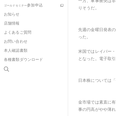
一方、軍事衝突は非
参加申込
ゴールドセミナー
りそうだ。
お知らせ
店舗情報
先週の金曜日発表の
よくあるご質問
った。
お問い合わせ
本人確認書類
米国ではレイバー・
となった。電子取引
各種書類ダウンロード
日本株については「
金市場では素直に有
事の円高がやや薄れ