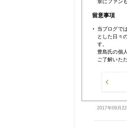
章にファン
2017年09月2
留意事項
当ブログで
2017年09月2
とした日々
す。
豊島氏の個
2017年09月2
ご了解いた
2017年09月2
2017年09月2