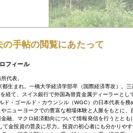
夫の手帖の閲覧にあたって
ロフィール
務所代表。
東京都生まれ。一橋大学経済学部卒（国際経済専攻）。
1月
2月
3月
4月
5月
6月
7月
）を経て、スイス銀行で外国為替貴金属ディーラーとして
ールド・ゴールド・カウンシル（WGC）の日本代表を務
ヒやニューヨークでの豊富な相場体験と人脈をもとに、
9日
貴金属の話題二つ
際金融、マクロ経済動向について情報発信を行うとともに
として金投資の普及に尽力。投資の初心者にも分かりやす