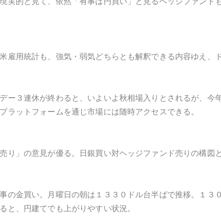
現実的と見て、依然「有事は円買い」と見るヘッジファンド
米雇用統計も、強気・弱気どちらとも解釈できる内容ゆえ、
デー３連休が終わると、いよいよ秋相場入りとされるが、今
プラットフォームを通じ市場には随時アクセスできる。
売り」の意見が優る。日銀買い対ヘッジファンド売りの構図
事の金買い。月曜日の朝は１３３０ドル台半ばで推移。１３
ると、円建てでも上がりやすい状況。