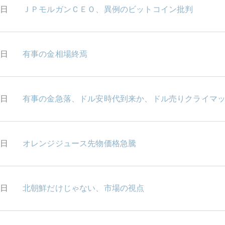
3日
ＪＰモルガンＣＥＯ、異例のビットコイン批判
2日
有事の金相場終焉
1日
有事の金急落、ドル安時代到来か、ドル売りクライマ
8日
オレンジジュース先物価格急騰
7日
北朝鮮だけじゃない、市場の視点