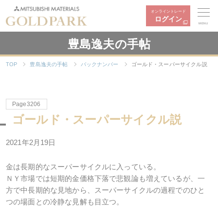
オンライントレード
ログイン
MENU
豊島逸夫の手帖
TOP
豊島逸夫の手帖
バックナンバー
ゴールド・スーパーサイクル説
Page3206
ゴールド・スーパーサイクル説
2021年
2
月
19
日
金は長期的なスーパーサイクルに入っている。
ＮＹ市場では短期的金価格下落で悲観論も増えているが、一
方で中長期的な見地から、スーパーサイクルの過程でのひと
つの場面との冷静な見解も目立つ。