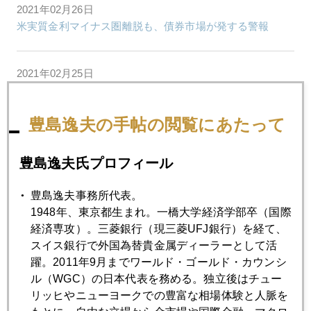
2021年02月26日
米実質金利マイナス圏離脱も、債券市場が発する警報
2021年02月25日
バフェット氏、金鉱株、見切り売却
豊島逸夫の手帖の閲覧にあたって
2021年02月24日
テスラ社、ビットコイン含み益が本業を上回る日
豊島逸夫氏プロフィール
豊島逸夫事務所代表。
2021年02月22日
1948年、東京都生まれ。一橋大学経済学部卒（国際
島根県知事発言と新会長選出、外国人投資家も注目
経済専攻）。三菱銀行（現三菱UFJ銀行）を経て、
スイス銀行で外国為替貴金属ディーラーとして活
躍。2011年9月までワールド・ゴールド・カウンシ
2021年02月19日
ル（WGC）の日本代表を務める。独立後はチュー
ゴールド・スーパーサイクル説
リッヒやニューヨークでの豊富な相場体験と人脈を