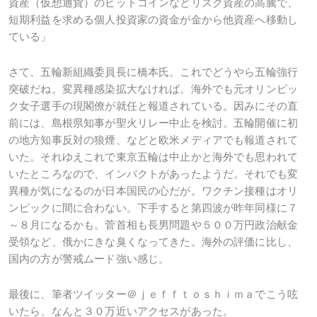
資産（仮想通貨）のビットコインなどリスク資産の高騰で、
短期利益を求める個人投資家の資金が金から他資産へ移動し
ている」
さて、五輪新組織委員長に橋本氏。これでどうやら五輪強行
突破だね。変異種感染拡大なければ。海外でも元オリンピッ
ク女子選手の現閣僚が就任と報道されている。因みにその直
前には、島根県知事が聖火リレー中止を検討。五輪開催に初
の地方知事反対の狼煙、などと欧米メディアでも報道されて
いた。それゆえこれで東京五輪は中止かと海外でも思われて
いたところなので、インパクトがあったようだ。それでも変
異種が気になるのが日本国民の心だが。ワクチン接種はオリ
ンピックに間に合わない。下手すると第四波が昨年同様に７
～８月になるかも。菅首相も長男問題や５００万円政治献金
受領など、俄かにきな臭くなってきた。海外の評価に比し、
国内の方が警戒ムード強い感じ。
最後に、筆者ツイッター＠ｊｅｆｆｔｏｓｈｉｍａでこう呟
いたら、なんと３０万近いアクセスがあった。