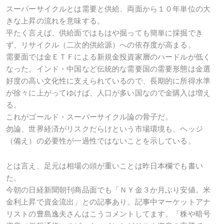
スーパーサイクルとは需要と供給、両面から１０年単位の大
きな上昇の流れを意味する。
平たく言えば、供給面ではもはや掘っても簡単に採掘でき
ず、リサイクル（二次的供給源）への依存度が高まる。
需要面では金ＥＴＦによる新規金投資家層のハードルが低く
なった。インド・中国など伝統的な需要国の需要形態は金選
好度の高い文化性に支えられているので、長期的に所得水準
が徐々に上がってゆけば、人口が多い国なので金購入は増え
る。
これがゴールド・スーパーサイクル論の骨子だ。
勿論、世界経済がリスクだらけという市場環境も、ヘッジ
（備え）の必要性が一過性ではないことを示している。
とは言え、足元は相場の頭が重いことは昨日本欄でも書い
た。
今朝の日経新聞朝刊商品面でも「ＮＹ金３か月ぶり安値。米
金利上昇で資金流出」との記事あり。記事中マーケットアナ
リストの豊島逸夫さんはこうコメントしてます。「株や暗号