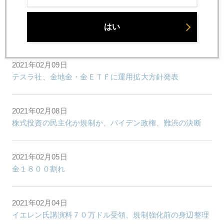
2021年02月10日
はい
米証券取引税も、若者投資家自殺、規制強化へ
2021年02月09日
テスラ社、金地金・金ＥＴＦに運用拡大方針発表
2021年02月08日
株式投資の民主化か規制か、バイデン政権、難渋の決断
2021年02月05日
金１８００割れ
2021年02月04日
イエレン氏講演料７０万ドル受領、規制強化前の身辺整理