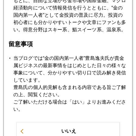
もとに、自由な立場から金市場や国際金融、マクロ
経済動向について情報発信を行うとともに、“金の
2021年02月18日
国内第一人者”として金投資の普及に尽力。投資の
金、続落、ビットコイン爆上げの影響も
初心者にも分かりやすいトークや文章にファンも多
い。得意分野はスキー系、鮨スイーツ系、温泉系。
2021年02月17日
金、１８００ドル割れ
留意事項
当ブログでは“金の国内第一人者”豊島逸夫氏が貴金
2021年02月16日
属ビジネスの最新事情をはじめとした日々の様々な
金、中国需要の回復鮮明、現地価格にプレミアム
事象について、分かりやすい切り口で読み解き発信
しています。
豊島氏の個人的見解も含まれる内容である旨ご了解
2021年02月15日
の上、閲覧ください。
金プラチナ値幅縮小加速
ご了解いただける場合は「はい」よりお進みくださ
い。
2021年02月12日
五輪中止、政局急変、接種遅れ、海外市場が日本を見る目
いいえ