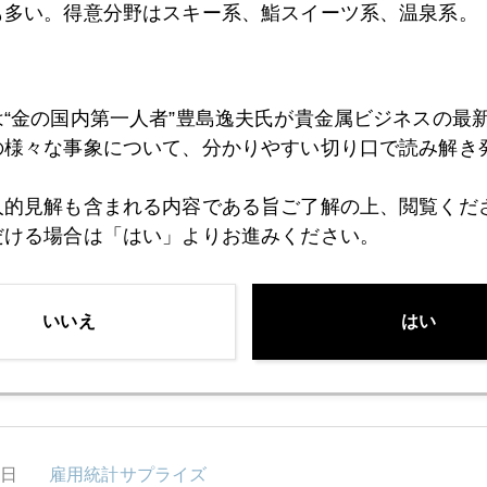
も多い。得意分野はスキー系、鮨スイーツ系、温泉系。
3日
五輪惜敗選手の悔しさ、相場にも「ある、ある」
は“金の国内第一人者”豊島逸夫氏が貴金属ビジネスの最
の様々な事象について、分かりやすい切り口で読み解き
9日
外国人投機家、「総裁決定で日本株売り」の思惑も
人的見解も含まれる内容である旨ご了解の上、閲覧くだ
だける場合は「はい」よりお進みください。
9日
３連休明けＮＹ市場、日本株政変ラリーを試す
いいえ
はい
7日
日本株急騰、外国人投資家、次期総理より日銀総裁を
6日
雇用統計サプライズ