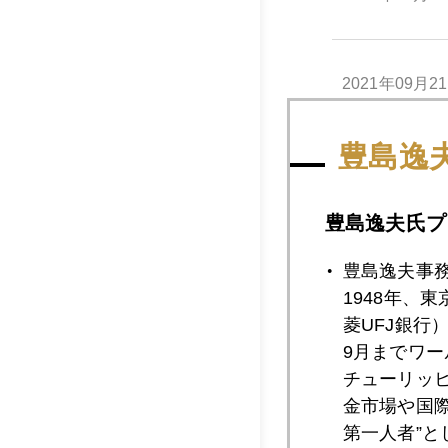
2021年09月2
豊島逸
2021年09月1
豊島逸夫氏プ
2021年09月1
豊島逸夫事
1948年、
菱UFJ銀行
2021年09月1
9月までワ
チューリッ
金市場や国
第一人者”
2021年09月1