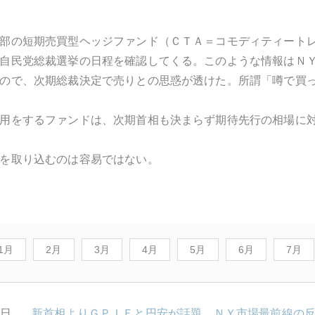
部の短期売買型ヘッジファンド（ＣＴＡ＝コモディティート
自民党総裁選挙の日程を確認してくる。このような情報はＮ
ので、次期総裁決定で売りとの思惑が透けた。所謂「噂で買
用をするファンドは、次期首相も決まらず期待先行の相場に
を取り込むのは容易ではない。
1月
2月
3月
4月
5月
6月
7月
0日
新首相よりＧＰＩＦと円安が話題、ＮＹ市場最前線の