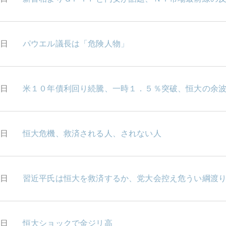
9日
パウエル議長は「危険人物」
8日
米１０年債利回り続騰、一時１．５％突破、恒大の余
7日
恒大危機、救済される人、されない人
4日
習近平氏は恒大を救済するか、党大会控え危うい綱渡
2日
恒大ショックで金ジリ高