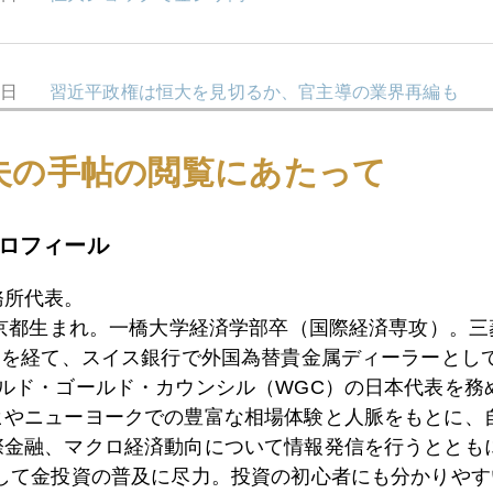
1日
習近平政権は恒大を見切るか、官主導の業界再編も
夫の手帖の閲覧にあたって
7日
金銀暴落
ロフィール
6日
中国史上最大級のデフォルトの影、金市場にもジワリ
務所代表。
東京都生まれ。一橋大学経済学部卒（国際経済専攻）。
）を経て、スイス銀行で外国為替貴金属ディーラーとして
5日
ールド・ゴールド・カウンシル（WGC）の日本代表を務
金、久しぶり上昇
ヒやニューヨークでの豊富な相場体験と人脈をもとに、
際金融、マクロ経済動向について情報発信を行うとともに
として金投資の普及に尽力。投資の初心者にも分かりやす
4日
日本株主導要因、政変から感染減へ、流れ繋ぐ