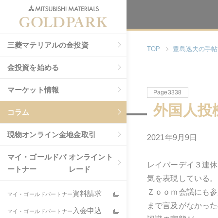
三菱マテリアルの金投資
TOP
豊島逸夫の手帖
金投資を始める
マーケット情報
Page3338
外国人投
コラム
現物
オンライン金地金取引
2021年9月9日
マイ・ゴールドパ
オンライント
レイバーデイ３連休
ートナー
レード
気を表現している。
Ｚｏｏｍ会議にも参
資料請求
マイ・ゴールドパートナー
まで言及がなかった
入会申込
マイ・ゴールドパートナー