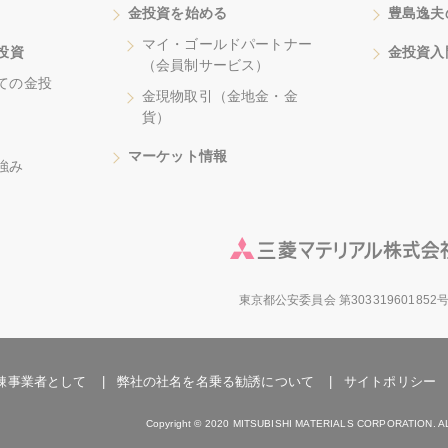
金投資を始める
豊島逸夫
マイ・ゴールドパートナー
投資
金投資入
（会員制サービス）
ての金投
金現物取引（金地金・金
貨）
マーケット情報
強み
東京都公安委員会 第303319601852
錬事業者として
弊社の社名を名乗る勧誘について
サイトポリシー
Copyright © 2020 MITSUBISHI MATERIALS CORPORATION.
A