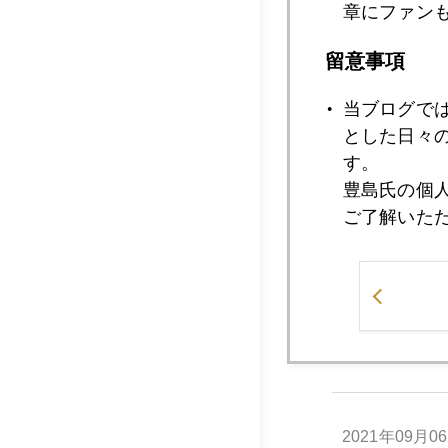
章にファン
留意事項
2021年09月1
当ブログで
とした日々
す。
2021年09月0
豊島氏の個
ご了解いた
2021年09月0
2021年09月0
2021年09月0