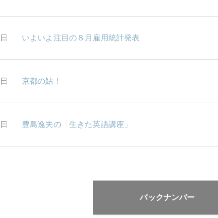
3日
いよいよ注目の８月雇用統計発表
2日
京都の鮎！
1日
豊島逸夫の「生きた英語講座」
バックナンバー