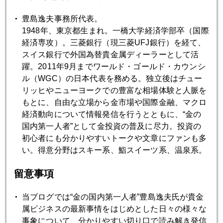
1月
2月
3月
4月
5月
6月
豊島逸夫事務所代表。
1948年、東京都生まれ。一橋大学経済学部卒（国際
7月
8月
9月
10月
11月
12月
経済専攻）。三菱銀行（現三菱UFJ銀行）を経て、
スイス銀行で外国為替貴金属ディーラーとして活
躍。2011年9月までワールド・ゴールド・カウンシ
2021年01月29日
ル（WGC）の日本代表を務める。独立後はチュー
米ネット証券炎上、日本も他人事ではない
リッヒやニューヨークでの豊富な相場体験と人脈を
もとに、自由な立場から金市場や国際金融、マクロ
経済動向について情報発信を行うとともに、“金の
2021年01月28日
国内第一人者”として金投資の普及に尽力。投資の
「交流サイト個人連合」対「投資のプロ」、市場の新常態
初心者にも分かりやすいトークや文章にファンも多
い。得意分野はスキー系、鮨スイーツ系、温泉系。
2021年01月27日
留意事項
米素人集団、ヘッジファンドを締め上げ、勝利宣言
当ブログでは“金の国内第一人者”豊島逸夫氏が貴金
属ビジネスの最新事情をはじめとした日々の様々な
2021年01月26日
事象について、分かりやすい切り口で読み解き発信
元本塁打王の死、バイデン政権に逆風