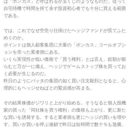
は「ポンカス」と呼ばれるが宝くじのようなものだ。従って
自宅待機で時間を持て余す投資初心者でも十分に買える範囲
である。
では、これでなぜ空売り仕掛けたヘッジファンドが慌てふた
めくのか。
ポイントは個人顧客集団に大量の「ポンカス」コールオプシ
ョンを売った業者側にある。
いくら実現性が低い価格で「買う権利」とは言え、総額が膨
らむと万が一に備え、ヘッジでゲームストップ株を買ってお
く必要が生じるのだ。
昨日のようにバッタの集団の如く買い注文殺到となると、心
理的にもヘッジせねばとの緊迫感が高まる。
その結果株価がジワリと上がり始める。そうなると個人投機
家の買った「同社株を買う権利」の価格も上がり、更に新た
な買いを誘発する。すると業者側も更にヘッジの買いを増や
す。買いが買いを呼ぶ連鎖で昨日は短時間で数十％も急騰。