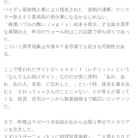
だ。
バイデン新政権人事により指名された「規制の凄腕」ゲンス
ラー新ＳＥＣ委員長の初仕事になるかもしれない。
「株価バブルの醜い（ｕｇｌｙ）結末を暗示」する如き異常
な展開ゆえ、昨日のウォール街はこの話題で持ち切りであっ
た。
こういう異常現象は今後ＮＹ金市場でも起きる可能性があ
る。
ここで使われたサイトがｒｅｄｄｉｔ（レディット）という
「なんでもお助けサイト」なのだが実に便利。「あれ、あ
れ、あの人、名前、ど忘れした。」という時、状況を書き込
むと、それってｘｘさんのことじゃない、とか答えが返って
くる。投資、住宅ローンから観葉植物まで幅広いコンテンツ
だ。
さて、昨晩はマガーリ＠自由が丘からお取り寄せでイタリア
ンを注文した。
まずはラザーニャ（久々に料理写真掲載）。二人用６５０グ