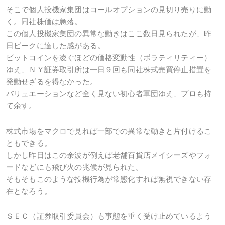
そこで個人投機家集団はコールオプションの見切り売りに動
く。同社株価は急落。
この個人投機家集団の異常な動きはここ数日見られたが、昨
日ピークに達した感がある。
ビットコインを凌ぐほどの価格変動性（ボラティリティー）
ゆえ、ＮＹ証券取引所は一日９回も同社株式売買停止措置を
発動せざるを得なかった。
バリュエーションなど全く見ない初心者軍団ゆえ、プロも持
て余す。
株式市場をマクロで見れば一部での異常な動きと片付けるこ
ともできる。
しかし昨日はこの余波が例えば老舗百貨店メイシーズやフォ
ードなどにも飛び火の兆候が見られた。
そもそもこのような投機行為が常態化すれば無視できない存
在となろう。
ＳＥＣ（証券取引委員会）も事態を重く受け止めているよう