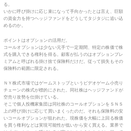
る。
いかに呼び掛けに応じ束になって手向かったとは言え、巨額
の資金力を持つヘッジファンドをどうしてタジタジに追い込
めるのか。
ポイントはオプションの活用だ。
コールオプションは少ない元手で一定期間、特定の株価で株
式を購入できる権利を得る。顧客が払うのはオプションプレ
ミアムと呼ばれる掛け捨て保険料だけだ。従って損失もその
保険料の範囲に限定される。
ＮＹ株式市場ではゲームストップというビデオゲーム小売り
チェーンの株式が標的にされた。同社株はヘッジファンドが
空売り攻勢を仕掛けている。
そこで個人投機家集団は同社株のコールオプションをＳＮＳ
上の呼び掛けに応じて買いまくったのだ。それも保険料の安
いコールオプションが狙われた。現株価を大幅に上回る株価
を買う権利などは実現可能性が低いから安く買える。業界で