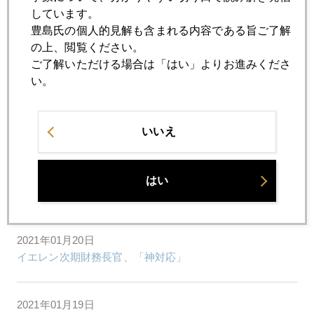
しています。
豊島氏の個人的見解も含まれる内容である旨ご了解
2021年01月25日
の上、閲覧ください。
死者数、第二次大戦超え、「コロナ白書」も反応薄
ご了解いただける場合は「はい」よりお進みくださ
い。
2021年01月22日
バイデン相場始動、金価格見方割れる
いいえ
2021年01月21日
はい
米大統領就任初日、金も株も急騰
2021年01月20日
イエレン次期財務長官、「神対応」
2021年01月19日