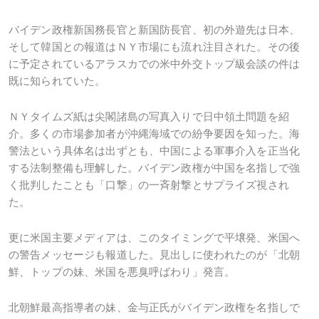
バイデン政権新国務長官と新国防長官、初の外遊先は日本、
そして韓国との報道はＮＹ市場にも流れ注目された。その後
に予定されているアラスカでの米中外交トップ級会談の件は
既に知られていた。
ＮＹタイムズ紙は尖閣諸島の写真入りで日中領土問題を紹
介。多くの市場参加者が沖縄海域での紛争要因を知った。海
警法という具体名は出ずとも、中国による軍事介入を正当化
する法制整備も理解した。バイデン政権が中国を名指しで強
く批判したことも「口撃」の一斉射撃とサプライズ視され
た。
更に米国主要メディアは、このタイミングで平壌発、米国へ
の警告メッセージも報道した。見出しに使われたのが「北朝
鮮、トップの妹、米国を悪臭呼ばわり」発言。
北朝鮮最高指導者の妹、金与正氏がバイデン政権を名指しで