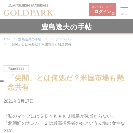
オンライントレード
ログイン
MENU
豊島逸夫の手帖
TOP
豊島逸夫の手帖
バックナンバー
「尖閣」とは何処だ？米国市場も懸念共有
Page3222
「尖閣」とは何処だ？米国市場も懸
念共有
2021年3月17日
「私のマップにはＳＥＮＫＡＫＵ諸島が見当たらない」
「北朝鮮のナンバー２は最高指導者の妹という立場の女性な
のか」