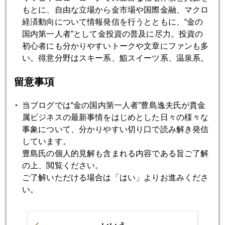
もとに、自由な立場から金市場や国際金融、マクロ
2021年03月25日
経済動向について情報発信を行うとともに、“金の
バイデン氏は株高を素直に歓迎するか
国内第一人者”として金投資の普及に尽力。投資の
初心者にも分かりやすいトークや文章にファンも多
い。得意分野はスキー系、鮨スイーツ系、温泉系。
2021年03月24日
揺れるドル金利、平定役は「日本頼み」の様相も
留意事項
当ブログでは“金の国内第一人者”豊島逸夫氏が貴金
2021年03月23日
属ビジネスの最新事情をはじめとした日々の様々な
バイデン政権３兆ドル第二弾浮上、増税も争点に
事象について、分かりやすい切り口で読み解き発信
しています。
2021年03月22日
豊島氏の個人的見解も含まれる内容である旨ご了解
今週の注目点、イエレン＆パウエル議会での共演
の上、閲覧ください。
ご了解いただける場合は「はい」よりお進みくださ
い。
2021年03月19日
日銀動向、米長期金利続騰を誘発