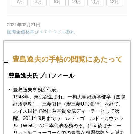
7月
8月
9月
10月
11月
12月
2021年03月31日
国際金価格再び１７００ドル割れ
2021年03月30日
豊島逸夫の手帖の閲覧にあたって
韓国系米国人カリスマ「神対応」の衝撃、日欧２社が逃げ
遅れ
豊島逸夫氏プロフィール
2021年03月29日
豊島逸夫事務所代表。
今週の注目、３００兆円米国復活案発表、財源は？
1948年、東京都生まれ。一橋大学経済学部卒（国際
経済専攻）。三菱銀行（現三菱UFJ銀行）を経て、
スイス銀行で外国為替貴金属ディーラーとして活
2021年03月26日
躍。2011年9月までワールド・ゴールド・カウンシ
米成人接種開始の高揚感、テーパリングも早まるか
ル（WGC）の日本代表を務める。独立後はチュー
リッヒやニューヨークでの豊富な相場体験と人脈を