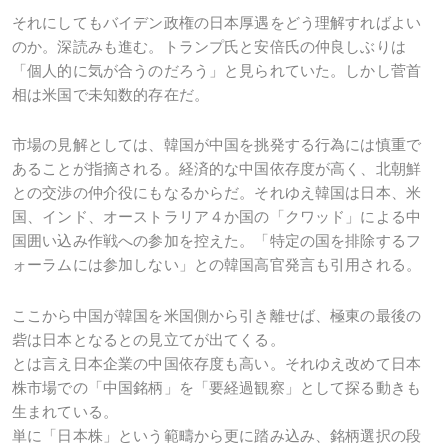
それにしてもバイデン政権の日本厚遇をどう理解すればよい
のか。深読みも進む。トランプ氏と安倍氏の仲良しぶりは
「個人的に気が合うのだろう」と見られていた。しかし菅首
相は米国で未知数的存在だ。
市場の見解としては、韓国が中国を挑発する行為には慎重で
あることが指摘される。経済的な中国依存度が高く、北朝鮮
との交渉の仲介役にもなるからだ。それゆえ韓国は日本、米
国、インド、オーストラリア４か国の「クワッド」による中
国囲い込み作戦への参加を控えた。「特定の国を排除するフ
ォーラムには参加しない」との韓国高官発言も引用される。
ここから中国が韓国を米国側から引き離せば、極東の最後の
砦は日本となるとの見立てが出てくる。
とは言え日本企業の中国依存度も高い。それゆえ改めて日本
株市場での「中国銘柄」を「要経過観察」として探る動きも
生まれている。
単に「日本株」という範疇から更に踏み込み、銘柄選択の段