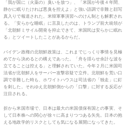
「我が国に（火薬の）臭いを放つ」、「米国が今後４年間、
静かに眠りたければ悪臭を控えよ」と強い語調で非難と顔写
真入りで報道された。米韓軍事演習へのけん制とも解釈され
る。「安らかな睡眠」に言及したのは、トランプ前大統領が
「北朝鮮ミサイル開発を抑止できて、米国民は安らかに眠れ
る」とツイートしたことがあるからだ。
バイデン政権の北朝鮮政策は、これまでじっくり事情を見極
めてから決めるとの構えであった。「舟を揺らせ余計な波を
立てることは控える」と理解されていた。今年２月に米国司
法省が北朝鮮人をサーバー攻撃容疑で立件。北朝鮮を荒い口
調で非難した時も、ホワイトハウスは司法省の「独走」に釘
を刺した。それゆえ北朝鮮側からの「口撃」に対する反応が
注目される。
折から米国市場で、日本は最大の米国債保有国との事実、そ
して日本株への関心が徐々に高まりつつある矢先。日本の抱
える地政学的リスクとしても気になる展開になってきた。