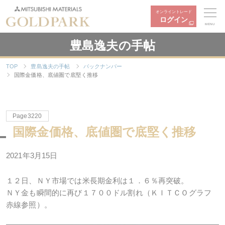
オンライントレード
ログイン
MENU
豊島逸夫の手帖
TOP
豊島逸夫の手帖
バックナンバー
国際金価格、底値圏で底堅く推移
Page3220
国際金価格、底値圏で底堅く推移
2021年3月15日
１２日、ＮＹ市場では米長期金利は１．６％再突破。
ＮＹ金も瞬間的に再び１７００ドル割れ（ＫＩＴＣＯグラフ
赤線参照）。