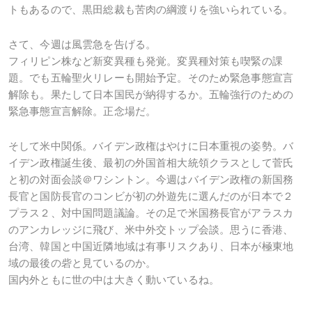
トもあるので、黒田総裁も苦肉の綱渡りを強いられている。
さて、今週は風雲急を告げる。
フィリピン株など新変異種も発覚。変異種対策も喫緊の課
題。でも五輪聖火リレーも開始予定。そのため緊急事態宣言
解除も。果たして日本国民が納得するか。五輪強行のための
緊急事態宣言解除。正念場だ。
そして米中関係。バイデン政権はやけに日本重視の姿勢。バ
イデン政権誕生後、最初の外国首相大統領クラスとして菅氏
と初の対面会談＠ワシントン。今週はバイデン政権の新国務
長官と国防長官のコンビが初の外遊先に選んだのが日本で２
プラス２、対中国問題議論。その足で米国務長官がアラスカ
のアンカレッジに飛び、米中外交トップ会談。思うに香港、
台湾、韓国と中国近隣地域は有事リスクあり、日本が極東地
域の最後の砦と見ているのか。
国内外ともに世の中は大きく動いているね。