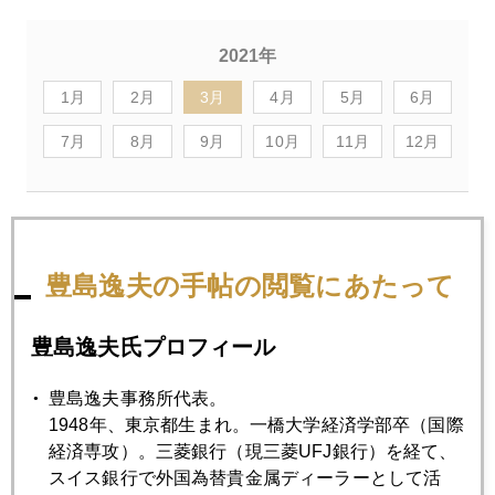
2021年
1月
2月
3月
4月
5月
6月
7月
8月
9月
10月
11月
12月
2021年03月31日
国際金価格再び１７００ドル割れ
豊島逸夫の手帖の閲覧にあたって
2021年03月30日
豊島逸夫氏プロフィール
韓国系米国人カリスマ「神対応」の衝撃、日欧２社が逃げ
遅れ
豊島逸夫事務所代表。
1948年、東京都生まれ。一橋大学経済学部卒（国際
経済専攻）。三菱銀行（現三菱UFJ銀行）を経て、
2021年03月29日
スイス銀行で外国為替貴金属ディーラーとして活
今週の注目、３００兆円米国復活案発表、財源は？