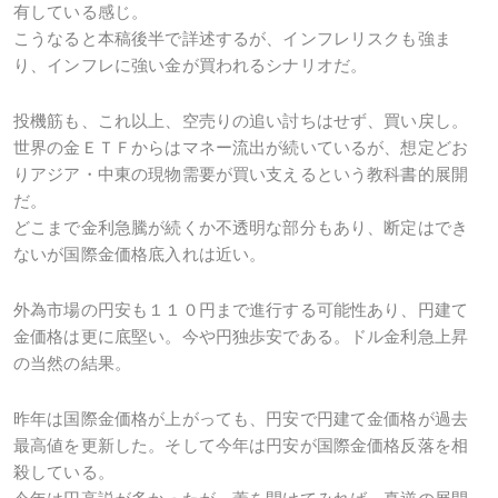
有している感じ。
こうなると本稿後半で詳述するが、インフレリスクも強ま
り、インフレに強い金が買われるシナリオだ。
投機筋も、これ以上、空売りの追い討ちはせず、買い戻し。
世界の金ＥＴＦからはマネー流出が続いているが、想定どお
りアジア・中東の現物需要が買い支えるという教科書的展開
だ。
どこまで金利急騰が続くか不透明な部分もあり、断定はでき
ないが国際金価格底入れは近い。
外為市場の円安も１１０円まで進行する可能性あり、円建て
金価格は更に底堅い。今や円独歩安である。ドル金利急上昇
の当然の結果。
昨年は国際金価格が上がっても、円安で円建て金価格が過去
最高値を更新した。そして今年は円安が国際金価格反落を相
殺している。