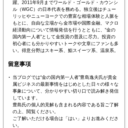
躍。2011年9月までワールド・ゴールド・カウンシ
ル（WGC）の日本代表を務める。独立後はチュー
リッヒやニューヨークでの豊富な相場体験と人脈を
2021年03月26日
もとに、自由な立場から金市場や国際金融、マクロ
米成人接種開始の高揚感、テーパリングも早まるか
経済動向について情報発信を行うとともに、“金の
国内第一人者”として金投資の普及に尽力。投資の
2021年03月25日
初心者にも分かりやすいトークや文章にファンも多
バイデン氏は株高を素直に歓迎するか
い。得意分野はスキー系、鮨スイーツ系、温泉系。
留意事項
2021年03月24日
揺れるドル金利、平定役は「日本頼み」の様相も
当ブログでは“金の国内第一人者”豊島逸夫氏が貴金
属ビジネスの最新事情をはじめとした日々の様々な
事象について、分かりやすい切り口で読み解き発信
2021年03月23日
しています。
バイデン政権３兆ドル第二弾浮上、増税も争点に
豊島氏の個人的見解も含まれる内容である旨ご了解
の上、閲覧ください。
ご了解いただける場合は「はい」よりお進みくださ
2021年03月22日
い。