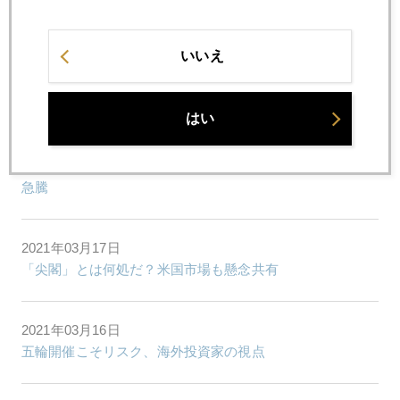
今週の注目点、イエレン＆パウエル議会での共演
いいえ
2021年03月19日
日銀動向、米長期金利続騰を誘発
はい
2021年03月18日
パウエル氏、バブルは覚悟、日本化だけは回避意向、金は
急騰
2021年03月17日
「尖閣」とは何処だ？米国市場も懸念共有
2021年03月16日
五輪開催こそリスク、海外投資家の視点