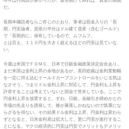
今年は円高説が多かったが、蓋を開けてみれば、真逆の展開
だ。
長期本欄読者ならご存じのとおり、筆者は筋金入りの「長
期」円安論者。資産の半分はドル建て資産（含むゴールド）
で「長期的に」保有しているので、ムフムフ。
とは言え、１１０円を大きく超えるほどの円安は見ていな
い。
今週は米国でＦＯＭＣ、日本で日銀金融政策決定会合あり。
まだ米国は金利上昇の余地があるが、黒田総裁は金利変動幅
を一定に抑え込むイールドカーブコントロールをいじる気は
なさそう。つまりドル金利上昇に対応して、円金利も上昇を
許容することは考えていないと国会で答弁している。ここで
円金利上昇を放置すると、すわ、日銀、金融引き締めかとの
市場の先走りを誘発して、株が暴落しかねないので慎重にな
らざるを得ない。その結果ドル金利は上昇、円金利は変わら
ずとなると、日米金利差は拡大して、更に円安が進行するこ
とになる。マクロ経済的に円安は円安でメリットもデメリッ