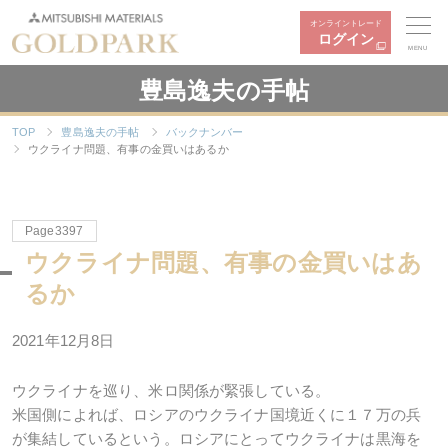
オンライントレード
ログイン
MENU
豊島逸夫の手帖
TOP
豊島逸夫の手帖
バックナンバー
ウクライナ問題、有事の金買いはあるか
Page3397
ウクライナ問題、有事の金買いはあ
るか
2021年
12
月
8
日
ウクライナを巡り、米ロ関係が緊張している。
米国側によれば、ロシアのウクライナ国境近くに１７万の兵
が集結しているという。ロシアにとってウクライナは黒海を