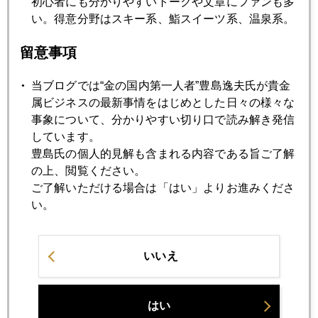
初心者にも分かりやすいトークや文章にファンも多
1月
2月
3月
4月
5月
6月
い。得意分野はスキー系、鮨スイーツ系、温泉系。
7月
8月
9月
10月
11月
12月
留意事項
当ブログでは“金の国内第一人者”豊島逸夫氏が貴金
2021年12月28日
属ビジネスの最新事情をはじめとした日々の様々な
２０２１年を振り返る
事象について、分かりやすい切り口で読み解き発信
しています。
豊島氏の個人的見解も含まれる内容である旨ご了解
2021年12月27日
の上、閲覧ください。
世界の中銀、ドルから金へ
ご了解いただける場合は「はい」よりお進みくださ
い。
2021年12月24日
中国共産党支配下の中国人民銀行、苦肉の利下げ
いいえ
2021年12月24日
はい
オミクロン株に楽観的な市場