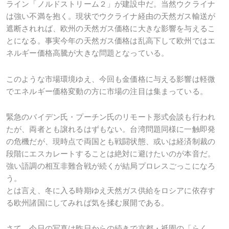
ライン「ノルドストリーム２」が建設中だ。当然ウクライナ
は強い不満を抱く。現状でウクライナ経由の天然ガス輸送が
遮断されれば、欧州の天然ガス価格に大きな影響を与えるこ
とになる。事実今年の天然ガス価格は乱高下して欧州ではエ
ネルギー価格高騰が大きな問題となっている。
このような市場環境ゆえ、今回も金価格に与える影響は軽微
でエネルギー価格変動の方に市場の注目は集まっている。
緊急のバイデン氏・プーチン氏のリモート形式会談も行われ
たが、両者とも譲れるはずもない。台湾問題同様に一触即発
の危機だが、現時点で両国とも戦闘状態、或いは経済制裁の
段階にエスカレートすることは絶対に避けたいのが本音だ。
強い語調の相互非難合戦が続くが結局プロレスごっこになろ
う。
とは言え、冬に入る時期ゆえ天然ガス供給をロシアに依存す
る欧州諸国にしてみれば気を揉む展開である。
さて、今日の写真は昨日からの続きで京都・祇園の「らく