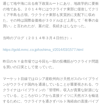
通じて地中海に出る南下政策ルートにあり、地政学的に要衝
の地である。２０１４年にはウクライナ東部に侵攻してクリ
ミア半島を占領。ウクライナ東部も実質的に支配下に収め
た。その時は国際金価格が３０ドルほど上昇して「有事の金
買い」と言われたが、案の定、長続きはしなかった。
当時のブログ（２０１４年３月４日付け）↓
https://gold.mmc.co.jp/toshima_t/2014/03/1577.html
昨日のＮＹ金市場では今回も一部の投機筋がウクライナ問題
を買いの口実として使っていた。
マーケット目線ではロシア産欧州向け天然ガスのパイプライ
ンがウクライナ国内を通過していることが重要視される。ウ
クライナはパイプラインの「管理料」収入が貴重な財源にな
っている。ところがロシアから直接ドイツに天然ガスを輸送
するために、ウクライナを通さずバルト海経由の直接パイプ