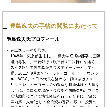
なんと３日かけて作る。口に入れるととろける。通常のお節
になる昆布巻きと一緒にされたくないという感じ。右にある
豊島逸夫の手帖の閲覧にあたって
のが鴨。冬初頭ゆえまだ若い鴨で肉の色が綺麗だ。テーブル
に出すタイミングが難しく、２時間後には色が変わってしま
豊島逸夫氏プロフィール
うほど繊細。
豊島逸夫事務所代表。
久しぶりの「らく山」を堪能したよ。冬の第６波が来なけれ
1948年、東京都生まれ。一橋大学経済学部卒（国際
ば、来月また来て、ここのお雑煮、かぶら蒸し、そして更に
経済専攻）。三菱銀行（現三菱UFJ銀行）を経て、
寒くなると更に育つ海老芋と大根を食したい。同じ食材でも
スイス銀行で外国為替貴金属ディーラーとして活
シーズン中に「育つ」のだよね。夏に札幌サテライトオフィ
躍。2011年9月までワールド・ゴールド・カウンシ
スに長期滞在した時、旬のウニが特に香るピークの１週間が
ル（WGC）の日本代表を務める。独立後はチュー
あったのを思い出す。
リッヒやニューヨークでの豊富な相場体験と人脈を
もとに、自由な立場から金市場や国際金融、マクロ
経済動向について情報発信を行うとともに、“金の
国内第一人者”として金投資の普及に尽力。投資の
2021年