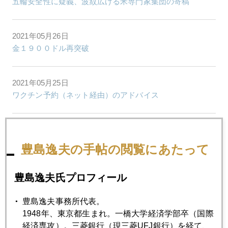
五輪安全性に疑義、波紋広げる米専門家集団の寄稿
2021年05月26日
金１９００ドル再突破
2021年05月25日
ワクチン予約（ネット経由）のアドバイス
2021年05月25日
五輪強行は壮大な賭け、海外投資家は日本株売り
豊島逸夫の手帖の閲覧にあたって
豊島逸夫氏プロフィール
2021年05月21日
東京五輪中止なら日本株買い、外国人投資家の読み
豊島逸夫事務所代表。
1948年、東京都生まれ。一橋大学経済学部卒（国際
2021年05月20日
経済専攻）。三菱銀行（現三菱UFJ銀行）を経て、