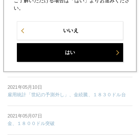
ご了解いただける場合は「はい」よりお進みくださ
2021年05月13日
い。
本当にインフレか
2021年05月12日
いいえ
米ワクチン接種加速が市場では新たなリスクに
はい
2021年05月11日
パウエル議長、金融市場のサイバーリスクはリーマン級
2021年05月10日
雇用統計「世紀の予測外し」、金続騰、１８３０ドル台
2021年05月07日
金、１８００ドル突破