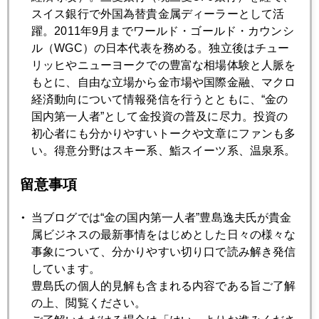
暗号資産波乱に市場翻弄、議事録発表で理性回復
スイス銀行で外国為替貴金属ディーラーとして活
躍。2011年9月までワールド・ゴールド・カウンシ
ル（WGC）の日本代表を務める。独立後はチュー
2021年05月19日
リッヒやニューヨークでの豊富な相場体験と人脈を
「企業も公平な負担を」、覚悟のイエレン発言
もとに、自由な立場から金市場や国際金融、マクロ
経済動向について情報発信を行うとともに、“金の
国内第一人者”として金投資の普及に尽力。投資の
2021年05月18日
初心者にも分かりやすいトークや文章にファンも多
金１８６０ドル台まで続騰
い。得意分野はスキー系、鮨スイーツ系、温泉系。
留意事項
2021年05月17日
テレビ出演でワクチン議論も
当ブログでは“金の国内第一人者”豊島逸夫氏が貴金
属ビジネスの最新事情をはじめとした日々の様々な
事象について、分かりやすい切り口で読み解き発信
2021年05月14日
しています。
インフレと金
豊島氏の個人的見解も含まれる内容である旨ご了解
の上、閲覧ください。