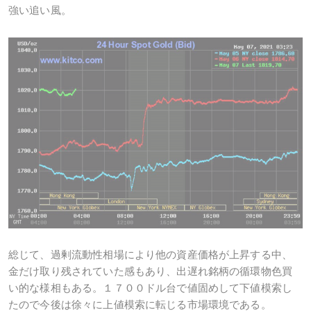
強い追い風。
総じて、過剰流動性相場により他の資産価格が上昇する中、
金だけ取り残されていた感もあり、出遅れ銘柄の循環物色買
い的な様相もある。１７００ドル台で値固めして下値模索し
たので今後は徐々に上値模索に転じる市場環境である。