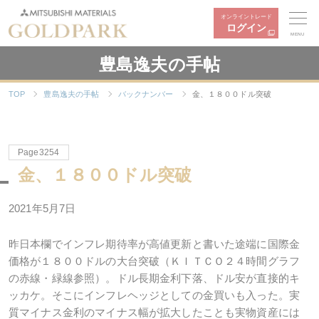
オンライントレード
ログイン
MENU
豊島逸夫の手帖
TOP
豊島逸夫の手帖
バックナンバー
金、１８００ドル突破
Page3254
金、１８００ドル突破
2021年5月7日
昨日本欄でインフレ期待率が高値更新と書いた途端に国際金
価格が１８００ドルの大台突破（ＫＩＴＣＯ２４時間グラフ
の赤線・緑線参照）。ドル長期金利下落、ドル安が直接的キ
ッカケ。そこにインフレヘッジとしての金買いも入った。実
質マイナス金利のマイナス幅が拡大したことも実物資産には