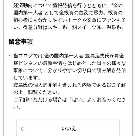
経済動向について情報発信を行うとともに、“金の
滲む
国内第一人者”として金投資の普及に尽力。投資の
初心者にも分かりやすいトークや文章にファンも多
い。得意分野はスキー系、鮨スイーツ系、温泉系。
2021年07月28日
ダイヤモンドは運用対象になるか
留意事項
2021年07月27日
当ブログでは“金の国内第一人者”豊島逸夫氏が貴金
７月相場は前座、ＦＯＭＣ挟み８月からが本番
属ビジネスの最新事情をはじめとした日々の様々な
事象について、分かりやすい切り口で読み解き発信
しています。
2021年07月26日
豊島氏の個人的見解も含まれる内容である旨ご了解
やはり「金の威力」発揮
の上、閲覧ください。
ご了解いただける場合は「はい」よりお進みくださ
い。
2021年07月21日
ワクチン、２回接種では不十分
いいえ