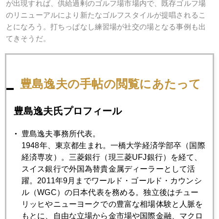
が出現すれば、供給過剰のゴルフ場市場内で、既存ゴルフ場
のリニューアルにより新たなゴルフスタイルが提唱されるこ
とになろう。打ちっぱなし練習場が社交の場となる事例も出
てきそうだ。
豊島逸夫の手帖の閲覧にあたって
2021年
1月
2月
3月
4月
5月
6月
豊島逸夫氏プロフィール
7月
8月
9月
10月
11月
12月
豊島逸夫事務所代表。
1948年、東京都生まれ。一橋大学経済学部卒（国際
経済専攻）。三菱銀行（現三菱UFJ銀行）を経て、
2021年07月30日
スイス銀行で外国為替貴金属ディーラーとして活
ＦＯＭＣ後、金価格上昇
躍。2011年9月までワールド・ゴールド・カウンシ
ル（WGC）の日本代表を務める。独立後はチュー
リッヒやニューヨークでの豊富な相場体験と人脈を
2021年07月29日
もとに、自由な立場から金市場や国際金融、マクロ
ＦＯＭＣ、ＦＲＢ内部対立が鮮明、ＥＣＢ、日銀へ配慮も