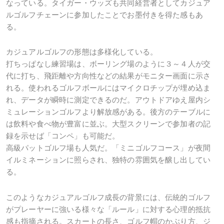
なっている。タイガー・ウッズも共同経営者としてカジュア
ルゴルフチェーンに参加したことでお墨付きを得た感もあ
る。
カジュアルゴルフの形態は多様化している。
打ちっぱなし練習場は、ボーリング場のように３～４人が交
代に打ち、飛距離や方向性などの結果がモニター画面に示さ
れる。使われるゴルフボールにはマイクロチップが埋め込ま
れ、データが瞬時に測定できるのだ。アウトドアゆえ屋内シ
ミュレーションゴルフより解放感がある。後方のテーブルに
は飲料や食べ物が豊富に並ぶ。大型スクリーンで参加者の記
録を示せば「コンペ」も可能だ。
高級パットゴルフ場も人気だ。「ミニゴルフコース」が夜間
イルミネーションに照らされ、独特の雰囲気を醸し出してい
る。
このようなカジュアルゴルフ成長の背景には、伝統的ゴルフ
がプレーヤーに強いる様々な「ルール」に対する心理的抵抗
感も指摘される。スカートの長さ、ゴルフ帽のかぶり方、ジ