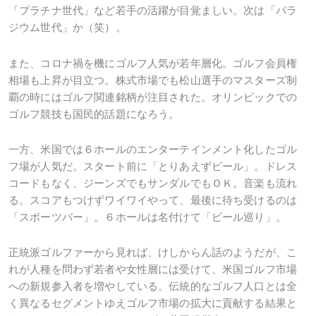
「プラチナ世代」など若手の活躍が目覚ましい。次は「パラ
ジウム世代」か（笑）。
また、コロナ禍を機にゴルフ人気が若年層化。ゴルフ会員権
相場も上昇が目立つ。株式市場でも松山選手のマスターズ制
覇の時にはゴルフ関連銘柄が注目された。オリンピックでの
ゴルフ競技も国民的話題になろう。
一方、米国では６ホールのエンターテインメント化したゴル
フ場が人気だ。スタート前に「とりあえずビール」。ドレス
コードもなく、ジーンズでもサンダルでもＯＫ。音楽も流れ
る。スコアもつけずワイワイやって、最後に待ち受けるのは
「スポーツバー」。６ホールは名付けて「ビール巡り」。
正統派ゴルファーから見れば、けしからん話のようだが、こ
れが人種を問わず若者や女性層には受けて、米国ゴルフ市場
への新規参入者を増やしている。伝統的なゴルフ人口とは全
く異なるセグメントゆえゴルフ市場の拡大に貢献する結果と