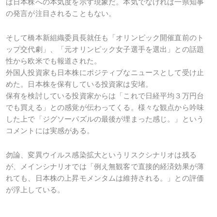
ば日本株への本気度を示す現象だ。本気でなければ一県知事
の発言が注目されることもない。
そして橋本新組織委員長就任も「オリンピック開催直前のト
ップ交代劇」、「元オリンピック女子選手を選出」との話題
性から欧米でも報道された。
外国人投資家も日本株にポジティブなニュースとして受け止
めた。日本株を保有している投資家は安堵。
保有を検討している投資家からは「これで日経平均３万円台
でも買える」との感覚が伝わってくる。様々な観点から吟味
した上で「ジグソーパズルの最後が埋まった感じ。」という
コメントには実感がある。
勿論、変異ウイルス感染拡大というリスクシナリオは残る
が、メインシナリオでは「例え無観客で直接的経済効果が薄
れても、日本株の上昇モメンタムは維持される。」との評価
が浮上している。