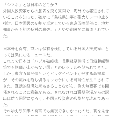
「シマネ」とは日本のどこか？
外国人投資家からの意表を突く質問で、海外でも報道されて
いることを知った。確かに「島根県知事が聖火リレー中止を
検討。日本国民の８割が反対している東京五輪開催に、地方
知事からも初の反対の狼煙。」とやや刺激的に報道されてい
た。
日本株を保有、或いは保有を検討している外国人投資家にと
っては気になるニュースだ。
これまで日本は「バブル破綻後、長期経済停滞で日銀超緩和
策でも物価が上がらない国」とのレッテルを貼られてきた。
しかし東京五輪開催というビッグイベントが発する高揚感
が、その流れを断ち切るキッカケになる可能性が注目されて
きた。直接的経済効果もさることながら、例え無観客でも開
催されることに意義がある。されなければ長期停滞からの脱
出は益々困難になろう。外国人投資家の典型的な読みであっ
た。
それゆえ県知事の発言でも無視できなかったのだ。裏を返せ