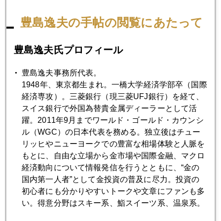
2021年02月22日
豊島逸夫の手帖の閲覧にあたって
島根県知事発言と新会長選出、外国人投資家も注目
豊島逸夫氏プロフィール
2021年02月19日
ゴールド・スーパーサイクル説
豊島逸夫事務所代表。
1948年、東京都生まれ。一橋大学経済学部卒（国際
経済専攻）。三菱銀行（現三菱UFJ銀行）を経て、
2021年02月18日
スイス銀行で外国為替貴金属ディーラーとして活
金、続落、ビットコイン爆上げの影響も
躍。2011年9月までワールド・ゴールド・カウンシ
ル（WGC）の日本代表を務める。独立後はチュー
リッヒやニューヨークでの豊富な相場体験と人脈を
2021年02月17日
もとに、自由な立場から金市場や国際金融、マクロ
金、１８００ドル割れ
経済動向について情報発信を行うとともに、“金の
国内第一人者”として金投資の普及に尽力。投資の
初心者にも分かりやすいトークや文章にファンも多
2021年02月16日
い。得意分野はスキー系、鮨スイーツ系、温泉系。
金、中国需要の回復鮮明、現地価格にプレミアム