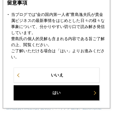
留意事項
2021年02月15日
当ブログでは“金の国内第一人者”豊島逸夫氏が貴金
金プラチナ値幅縮小加速
属ビジネスの最新事情をはじめとした日々の様々な
事象について、分かりやすい切り口で読み解き発信
2021年02月12日
しています。
五輪中止、政局急変、接種遅れ、海外市場が日本を見る目
豊島氏の個人的見解も含まれる内容である旨ご了解
の上、閲覧ください。
ご了解いただける場合は「はい」よりお進みくださ
2021年02月10日
い。
米証券取引税も、若者投資家自殺、規制強化へ
いいえ
2021年02月09日
テスラ社、金地金・金ＥＴＦに運用拡大方針発表
はい
2021年02月08日
株式投資の民主化か規制か、バイデン政権、難渋の決断