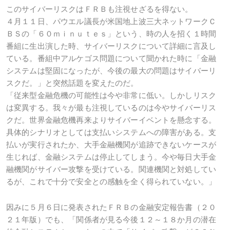
このサイバーリスクはＦＲＢも注視せざるを得ない。
４月１１日、パウエル議長が米国地上波三大ネットワークＣ
ＢＳの「６０ｍｉｎｕｔｅｓ」という、時の人を招く１時間
番組に生出演した時、サイバーリスクについて詳細に言及し
ている。番組中アルケゴス問題について聞かれた時に「金融
システムは堅固になったが、今後の最大の問題はサイバーリ
スクだ。」と突然話題を変えたのだ。
「従来型金融危機の可能性は今や非常に低い。しかしリスク
は変異する。我々が最も注視しているのは今やサイバーリス
クだ。世界金融危機再来よりサイバーイベントを懸念する。
具体的シナリオとしては支払いシステムへの障害がある。支
払いが実行されたか、大手金融機関が追跡できないケースが
生じれば、金融システムは停止してしまう。今や毎日大手金
融機関がサイバー攻撃を受けている。関連機関と対処してい
るが、これで十分で安全との感触を全く得られていない。」
因みに５月６日に発表されたＦＲＢの金融安定報告書（２０
２１年版）でも、「関係者が見る今後１２～１８か月の潜在