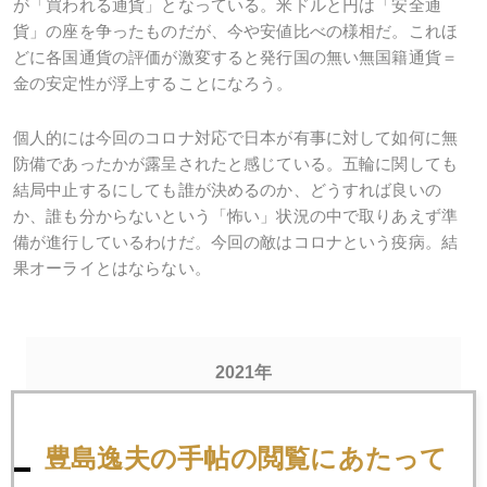
が「買われる通貨」となっている。米ドルと円は「安全通
貨」の座を争ったものだが、今や安値比べの様相だ。これほ
どに各国通貨の評価が激変すると発行国の無い無国籍通貨＝
金の安定性が浮上することになろう。
個人的には今回のコロナ対応で日本が有事に対して如何に無
防備であったかが露呈されたと感じている。五輪に関しても
結局中止するにしても誰が決めるのか、どうすれば良いの
か、誰も分からないという「怖い」状況の中で取りあえず準
備が進行しているわけだ。今回の敵はコロナという疫病。結
果オーライとはならない。
2021年
1月
2月
3月
4月
5月
6月
豊島逸夫の手帖の閲覧にあたって
7月
8月
9月
10月
11月
12月