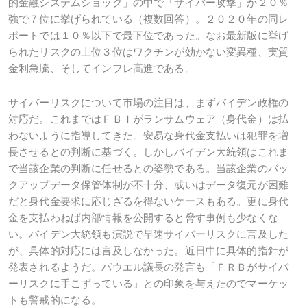
的金融システムショック」の中で「サイバー攻撃」が２０％
強で７位に挙げられている（複数回答）。２０２０年の同レ
ポートでは１０％以下で最下位であった。なお最新版に挙げ
られたリスクの上位３位はワクチンが効かない変異種、実質
金利急騰、そしてインフレ高進である。
サイバーリスクについて市場の注目は、まずバイデン政権の
対応だ。これまではＦＢＩがランサムウェア（身代金）は払
わないように指導してきた。安易な身代金支払いは犯罪を増
長させるとの判断に基づく。しかしバイデン大統領はこれま
で当該企業の判断に任せるとの姿勢である。当該企業のバッ
クアップデータ保管体制が不十分、或いはデータ復元が困難
だと身代金要求に応じざるを得ないケースもある。更に身代
金を支払わねば内部情報を公開すると脅す事例も少なくな
い。バイデン大統領も演説で早速サイバーリスクに言及した
が、具体的対応には言及しなかった。近日中に具体的指針が
発表されるようだ。パウエル議長の発言も「ＦＲＢがサイバ
ーリスクに手こずっている」との印象を与えたのでマーケッ
トも警戒的になる。