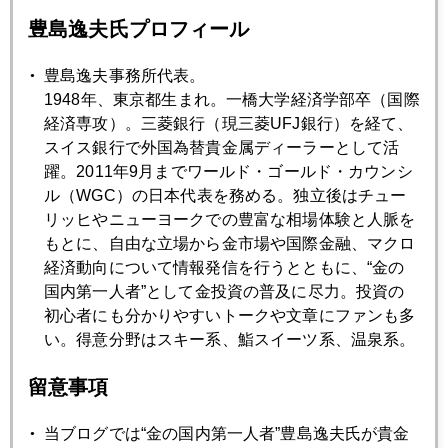
豊島逸夫氏プロフィール
2021年05月31日
金とビットコイン
豊島逸夫事務所代表。
1948年、東京都生まれ。一橋大学経済学部卒（国際
経済専攻）。三菱銀行（現三菱UFJ銀行）を経て、
2021年05月28日
スイス銀行で外国為替貴金属ディーラーとして活
中国資産バブルか失業増か、人民元高が孕むリスク
躍。2011年9月までワールド・ゴールド・カウンシ
ル（WGC）の日本代表を務める。独立後はチュー
リッヒやニューヨークでの豊富な相場体験と人脈を
2021年05月27日
もとに、自由な立場から金市場や国際金融、マクロ
五輪安全性に疑義、波紋広げる米専門家集団の寄稿
経済動向について情報発信を行うとともに、“金の
国内第一人者”として金投資の普及に尽力。投資の
初心者にも分かりやすいトークや文章にファンも多
2021年05月26日
い。得意分野はスキー系、鮨スイーツ系、温泉系。
金１９００ドル再突破
留意事項
2021年05月25日
当ブログでは“金の国内第一人者”豊島逸夫氏が貴金
ワクチン予約（ネット経由）のアドバイス