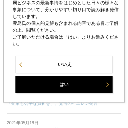
属ビジネスの最新事情をはじめとした日々の様々な
事象について、分かりやすい切り口で読み解き発信
しています。
2021年05月25日
豊島氏の個人的見解も含まれる内容である旨ご了解
五輪強行は壮大な賭け、海外投資家は日本株売り
の上、閲覧ください。
ご了解いただける場合は「はい」よりお進みくださ
い。
2021年05月21日
東京五輪中止なら日本株買い、外国人投資家の読み
いいえ
2021年05月20日
暗号資産波乱に市場翻弄、議事録発表で理性回復
はい
2021年05月19日
「企業も公平な負担を」、覚悟のイエレン発言
2021年05月18日