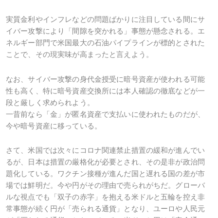
実質金利やインフレなどの問題ばかりに注目している間にサ
イバー攻撃により「間隙を突かれる」事態が懸念される。エ
ネルギー部門で米国最大の石油パイプラインが標的とされた
ことで、その現実味が高まったと言えよう。
なお、サイバー攻撃の身代金授受に暗号資産が使われる可能
性も高く、特に暗号資産交換所には本人確認の徹底などが一
段と厳しく求められよう。
一昔前なら「金」が匿名資産で支払いに使われたものだが、
今や暗号資産に移っている。
さて、米国では次々にコロナ関連禁止措置の緩和が進んでい
るが、日本は措置の厳格化が必要とされ、その是非が政治問
題化している。ワクチン接種が進んだ国と遅れる国の差が市
場では鮮明だ。今や円がその理由で売られがちだ。グローバ
ルな視点でも「双子の赤字」を抱える米ドルと五輪を控え非
常事態が続く円が「売られる通貨」となり、ユーロや人民元