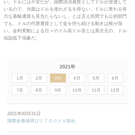
い。ドルには不安だが、国際決済通貨としてドルが浸透して
いるので、当面はドルを使わざるを得ない。ドルに替わる有
力な基軸通貨も見当たらないし。とは言え民間でも公的部門
でも、ドルの代替通貨として金を持ち続ける動きは根が深
い。金利変動による日々のドル高ドル安とは異次元の、ドル
信認低下現象だ。
2021年
1月
2月
3月
4月
5月
6月
7月
8月
9月
10月
11月
12月
2021年03月31日
国際金価格再び１７００ドル割れ