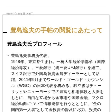
2021年03月23日
バイデン政権３兆ドル第二弾浮上、増税も争点に
豊島逸夫の手帖の閲覧にあたって
2021年03月22日
今週の注目点、イエレン＆パウエル議会での共演
豊島逸夫氏プロフィール
豊島逸夫事務所代表。
2021年03月19日
1948年、東京都生まれ。一橋大学経済学部卒（国際
日銀動向、米長期金利続騰を誘発
経済専攻）。三菱銀行（現三菱UFJ銀行）を経て、
スイス銀行で外国為替貴金属ディーラーとして活
躍。2011年9月までワールド・ゴールド・カウンシ
2021年03月18日
ル（WGC）の日本代表を務める。独立後はチュー
パウエル氏、バブルは覚悟、日本化だけは回避意向、金は
リッヒやニューヨークでの豊富な相場体験と人脈を
急騰
もとに、自由な立場から金市場や国際金融、マクロ
経済動向について情報発信を行うとともに、“金の
国内第一人者”として金投資の普及に尽力。投資の