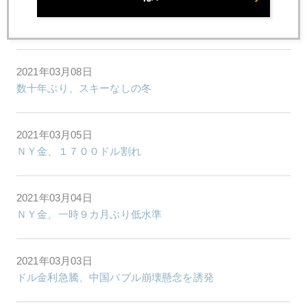
2021年03月10日
黒田発言、米株価急反発の要因に
2021年03月08日
数十年ぶり、スキーなしの冬
2021年03月05日
ＮＹ金、１７００ドル割れ
2021年03月04日
ＮＹ金、一時９カ月ぶり低水準
2021年03月03日
ドル金利急騰、中国バブル崩壊懸念を誘発