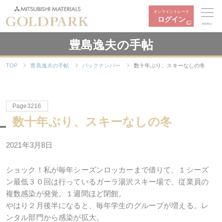
オンライントレード
ログイン
MENU
豊島逸夫の手帖
TOP
豊島逸夫の手帖
バックナンバー
数十年ぶり、スキーなしの冬
Page3216
数十年ぶり、スキーなしの冬
2021年3月8日
ショック！私が毎年シーズンロッカーまで借りて、１シーズ
ン最低３０回は行っているガーラ湯沢スキー場で、従業員の
複数感染が発覚。１週間ほど閉館。
やはり２月後半になると、毎年学生のグループが増える。レ
ンタル部門から感染が拡大。