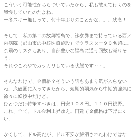
こういう可能性がちらついていたから、私も敢えて行くのを
我慢していたのだよね。
一冬スキー無しって、何十年ぶりのことかな。。。残念！
そして、私の第二の故郷福島で、診察券まで持っている西ノ
内病院（郡山市の中核医療施設）でクラスター９０名超に。
余震のリスクもあり、自然豊かな福島に通う回数も減りそ
う。
それやこれやでガッカリしている状態です～～。
そんなわけで、金価格？そういう話もあまり気が入らない
ね。底値圏に入ってきたから、短期的弱気から中期的強気に
徐々に転換中だけど。
ひとつだけ特筆すべきは、円安１０８円。１１０円視野。
これ、全て、ドル金利上昇ゆえ。円建て金価格は下げにく
い。
かくして、ドル高だが、ドル不安が解消されたわけではな