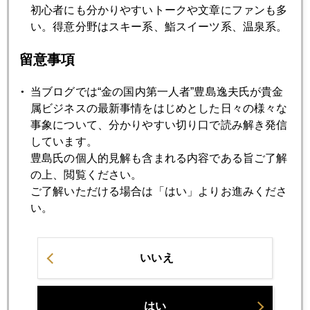
2021年03月17日
初心者にも分かりやすいトークや文章にファンも多
「尖閣」とは何処だ？米国市場も懸念共有
い。得意分野はスキー系、鮨スイーツ系、温泉系。
留意事項
2021年03月16日
五輪開催こそリスク、海外投資家の視点
当ブログでは“金の国内第一人者”豊島逸夫氏が貴金
属ビジネスの最新事情をはじめとした日々の様々な
事象について、分かりやすい切り口で読み解き発信
2021年03月15日
しています。
国際金価格、底値圏で底堅く推移
豊島氏の個人的見解も含まれる内容である旨ご了解
の上、閲覧ください。
ご了解いただける場合は「はい」よりお進みくださ
2021年03月11日
い。
注目の米１０年債入札、日本勢に存在感
2021年03月10日
いいえ
ＮＹ金、３０ドル急反騰
はい