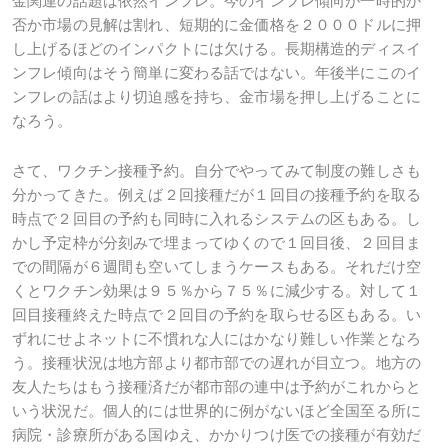
金関連の話題は依然インフレ。今のインフレ傾向が一時的か
否か市場の見解は割れ、短期的に金価格を２０００ドルに押
し上げるほどのインパクトには欠ける。長期構造的ディスイ
ンフレ傾向はそう簡単に変わる話ではない。年後半にこのイ
ンフレの話はより切迫感を持ち、金市場を押し上げることに
なろう。
さて、ワクチン接種予約。自分でやってみて制度の難しさも
分かってきた。例えば２回接種だが１回目の接種予約を取る
時点で２回目の予約も同時に入れるシステムの区もある。し
かし予定枠が分刻みで埋まってゆくので１回目後、２回目ま
での間隔が６週間も空いてしまうケースもある。それだけ空
くとワクチン効果は９５％から７５％に減少する。対して１
回目接種終えた時点で２回目の予約を取らせる区もある。い
ずれにせよネットに不慣れな人にはかなり難しい作業となろ
う。接種状況は地方部より都市部での遅れが目立つ。地方の
友人たちはもう接種済だが都市部の連中は予約がこれからと
いう状況だ。個人的には世界的に例がないほど全国至る所に
病院・診療所がある国ゆえ、かかりつけ医での接種が有効だ