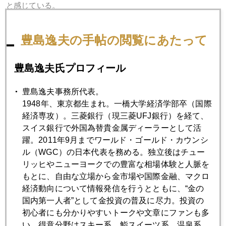
と感じている。
豊島逸夫の手帖の閲覧にあたって
2021年
豊島逸夫氏プロフィール
1月
2月
3月
4月
5月
6月
豊島逸夫事務所代表。
7月
8月
9月
10月
11月
12月
1948年、東京都生まれ。一橋大学経済学部卒（国際
経済専攻）。三菱銀行（現三菱UFJ銀行）を経て、
スイス銀行で外国為替貴金属ディーラーとして活
2021年05月31日
躍。2011年9月までワールド・ゴールド・カウンシ
金とビットコイン
ル（WGC）の日本代表を務める。独立後はチュー
リッヒやニューヨークでの豊富な相場体験と人脈を
もとに、自由な立場から金市場や国際金融、マクロ
2021年05月28日
経済動向について情報発信を行うとともに、“金の
中国資産バブルか失業増か、人民元高が孕むリスク
国内第一人者”として金投資の普及に尽力。投資の
初心者にも分かりやすいトークや文章にファンも多
い。得意分野はスキー系、鮨スイーツ系、温泉系。
2021年05月27日