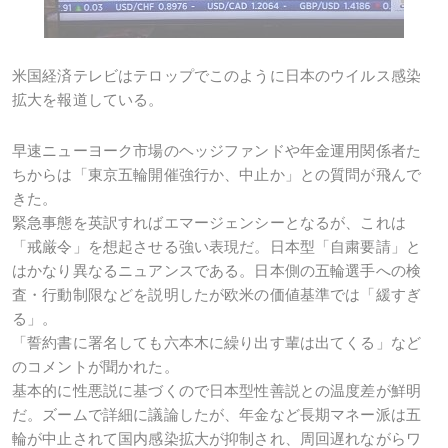
米国経済テレビはテロップでこのように日本のウイルス感染
拡大を報道している。
早速ニューヨーク市場のヘッジファンドや年金運用関係者た
ちからは「東京五輪開催強行か、中止か」との質問が飛んで
きた。
緊急事態を英訳すればエマージェンシーとなるが、これは
「戒厳令」を想起させる強い表現だ。日本型「自粛要請」と
はかなり異なるニュアンスである。日本側の五輪選手への検
査・行動制限などを説明したが欧米の価値基準では「緩すぎ
る」。
「誓約書に署名しても六本木に繰り出す輩は出てくる」など
のコメントが聞かれた。
基本的に性悪説に基づくので日本型性善説との温度差が鮮明
だ。ズームで詳細に議論したが、年金など長期マネー派は五
輪が中止されて国内感染拡大が抑制され、周回遅れながらワ