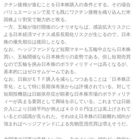
クチン接種が進むことを日本株購入の条件とする。その場合
バリュエーションで見ても既にワクチン接種を織り込んだ米
国株より割安で魅力的と映る。
一方、五輪が強行開催のシナリオならば、感染拡大リスクに
よる日本経済マイナス成長長期化リスクが生じるので、日本
株の優先順位は後回しとなる。
なお、ヘッジファンドなど短期マネーも五輪中止なら日本株
買い。五輪開催なら日本株売りの姿勢である。但し短期売買
なので五輪を挟み日本株のボラティリティーは高くなるが、
基本的にはゼロサムゲームである。
なお、日銀がＥＴＦ購入を減らしつつあることは「日本株正
常化」として特に長期保有派からは評価されている。対して
短期投機筋は日銀依存症が顕著な日本株市場のボラティリテ
ィーが高まる要因として興味を示している。これまでは日銀
介入により日経平均が例えば４０００円ほどは嵩上げされて
いるとの認識が見られた。それゆえ日本株の日銀離れ傾向が
強まればヘッジファンドによる先物思惑売買は増えそうだ。