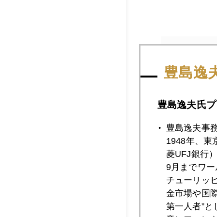
2021年
豊島逸
2021年12月2
豊島逸夫氏プ
豊島逸夫事
1948年、
2021年12月2
菱UFJ銀行
9月までワ
チューリッ
2021年12月2
金市場や国
第一人者”