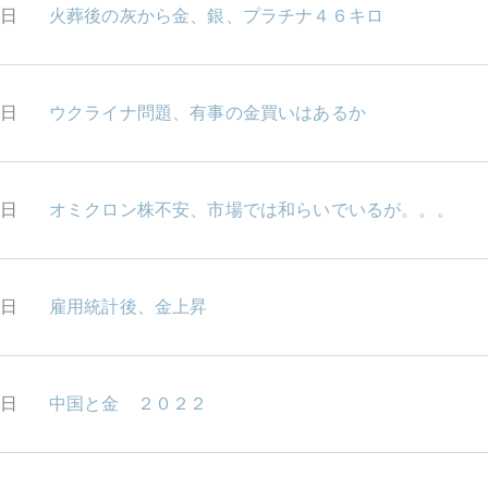
0日
火葬後の灰から金、銀、プラチナ４６キロ
8日
ウクライナ問題、有事の金買いはあるか
7日
オミクロン株不安、市場では和らいでいるが。。。
6日
雇用統計後、金上昇
6日
中国と金 ２０２２