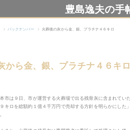
豊島逸夫の手
バックナンバー
火葬後の灰から金、銀、プラチナ４６キロ
灰から金、銀、プラチナ４６キ
本市は９日、市が運営する火葬場で出る残骨灰に含まれてい
９キロを総額約１億４千万円で売却する方針を明らかにした
。