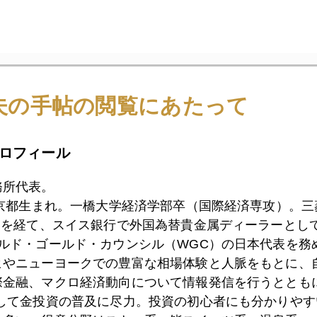
1月
2月
3月
4月
5月
6月
7月
夫の手帖の閲覧にあたって
8日
２０２１年を振り返る
ロフィール
務所代表。
東京都生まれ。一橋大学経済学部卒（国際経済専攻）。
7日
世界の中銀、ドルから金へ
）を経て、スイス銀行で外国為替貴金属ディーラーとして
ールド・ゴールド・カウンシル（WGC）の日本代表を務
ヒやニューヨークでの豊富な相場体験と人脈をもとに、
4日
中国共産党支配下の中国人民銀行、苦肉の利下げ
際金融、マクロ経済動向について情報発信を行うとともに
として金投資の普及に尽力。投資の初心者にも分かりやす