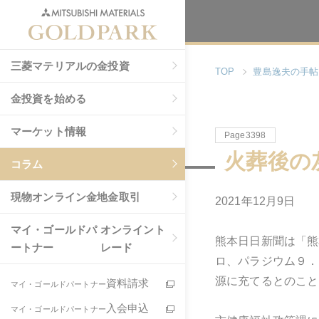
三菱マテリアルの金投資
TOP
豊島逸夫の手帖
金投資を始める
マーケット情報
Page3398
火葬後の
コラム
現物
オンライン金地金取引
2021年12月9日
マイ・ゴールドパ
オンライント
熊本日日新聞は「熊
ートナー
レード
ロ、パラジウム９．
源に充てるとのこと
資料請求
マイ・ゴールドパートナー
入会申込
マイ・ゴールドパートナー