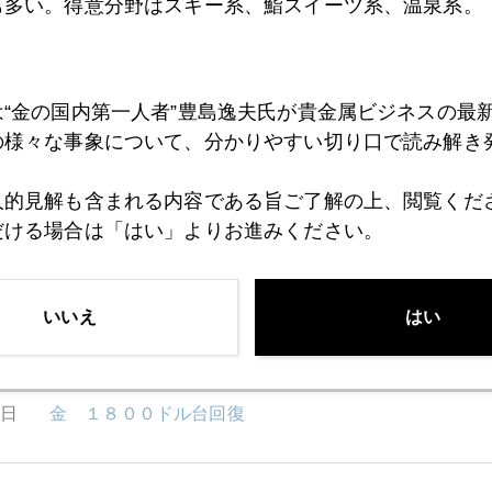
も多い。得意分野はスキー系、鮨スイーツ系、温泉系。
4日
オミクロン株に楽観的な市場
は“金の国内第一人者”豊島逸夫氏が貴金属ビジネスの最
2日
日経、連日の日本株危機論
の様々な事象について、分かりやすい切り口で読み解き
人的見解も含まれる内容である旨ご了解の上、閲覧くだ
2日
バイデン大統領、中間選挙大苦戦へ
だける場合は「はい」よりお進みください。
0日
緩和縮小の波 市場に迷い
いいえ
はい
7日
金 １８００ドル台回復