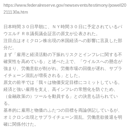
https://www.federalreserve.gov/newsevents/testimony/powell20
211130a.htm
日本時間３０日早朝に、ＮＹ時間３０日に予定されているパ
ウエルＦＲＢ議長議会証言の原文が公表された。
注目点はオミクロン株出現の米国経済への影響に言及した部
分だ。
まず「雇用と経済活動の下振れリスクとインフレに関する不
確実性を高めている」と述べた上で、「ウイルスへの懸念が
強まり、労働意欲が削がれ、労働市場の回復が遅れ、サプラ
イチェーン混乱が増長される」とした。
原文の前半では「我々は物価安定目標にコミットしている。
経済と強い雇用を支え、高インフレの常態化を防ぐため、
（金融政策の）ツールを動員する」との決意も語られてい
る。
基本的に雇用と物価のふたつの目標を両論併記しているが、
オミクロン出現とサプライチェーン混乱、労働意欲後退を明
確に関係付けた。