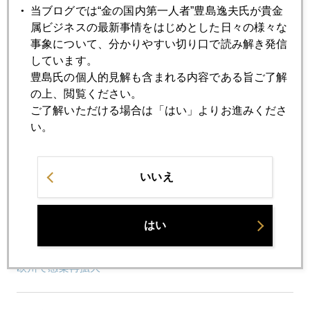
当ブログでは“金の国内第一人者”豊島逸夫氏が貴金
オミクロン・ショック、金市場は複雑な反応
属ビジネスの最新事情をはじめとした日々の様々な
事象について、分かりやすい切り口で読み解き発信
2021年11月26日
しています。
突発的要因、南アで新型コロナ、市場は混乱
豊島氏の個人的見解も含まれる内容である旨ご了解
の上、閲覧ください。
ご了解いただける場合は「はい」よりお進みくださ
2021年11月25日
い。
大物ハト派の変心、利上げ警戒感強まる
いいえ
2021年11月24日
パウエル再任、貴金属価格暴落
はい
2021年11月22日
欧州で感染再拡大