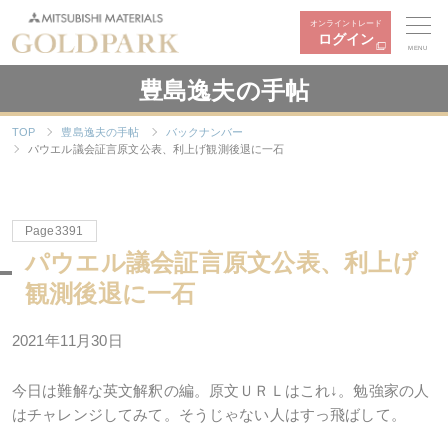
オンライントレード
ログイン
MENU
豊島逸夫の手帖
TOP
豊島逸夫の手帖
バックナンバー
パウエル議会証言原文公表、利上げ観測後退に一石
Page3391
パウエル議会証言原文公表、利上げ
観測後退に一石
2021年
11
月
30
日
今日は難解な英文解釈の編。原文ＵＲＬはこれ↓。勉強家の人
はチャレンジしてみて。そうじゃない人はすっ飛ばして。