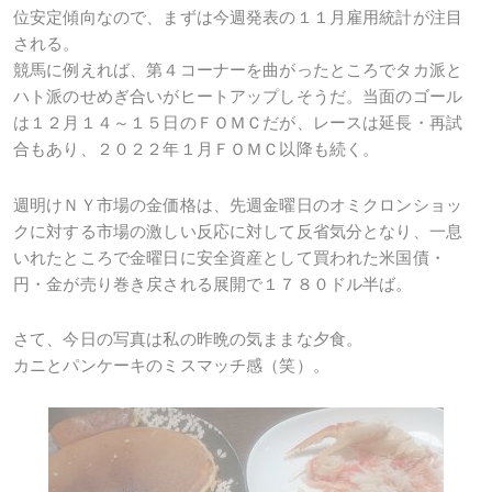
位安定傾向なので、まずは今週発表の１１月雇用統計が注目
される。
競馬に例えれば、第４コーナーを曲がったところでタカ派と
ハト派のせめぎ合いがヒートアップしそうだ。当面のゴール
は１２月１４～１５日のＦＯＭＣだが、レースは延長・再試
合もあり、２０２２年１月ＦＯＭＣ以降も続く。
週明けＮＹ市場の金価格は、先週金曜日のオミクロンショッ
クに対する市場の激しい反応に対して反省気分となり、一息
いれたところで金曜日に安全資産として買われた米国債・
円・金が売り巻き戻される展開で１７８０ドル半ば。
さて、今日の写真は私の昨晩の気ままな夕食。
カニとパンケーキのミスマッチ感（笑）。