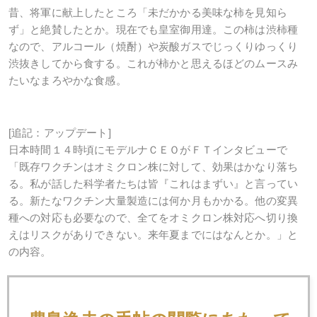
昔、将軍に献上したところ「未だかかる美味な柿を見知ら
ず」と絶賛したとか。現在でも皇室御用達。この柿は渋柿種
なので、アルコール（焼酎）や炭酸ガスでじっくりゆっくり
渋抜きしてから食する。これが柿かと思えるほどのムースみ
たいなまろやかな食感。
[
追記：アップデート
]
日本時間１４時頃に
モデルナＣＥＯがＦＴインタビューで
「既存ワクチンは
オミクロン株に対して、効果はかなり落ち
る。私が話した科学者たちは皆『これはまずい』と言ってい
る。新たなワクチン大量製造には何か月もかかる。他の変異
種への対応も必要なので、全てをオミクロン株対応へ切り換
えはリスクがありできない。来年夏までにはなんとか。」と
の内容。
午後２時過ぎに日経平均がいきなりこの報道で急落。４６２
円安。ダウ時間外で４００安。円相場は１１３円の大台割れ