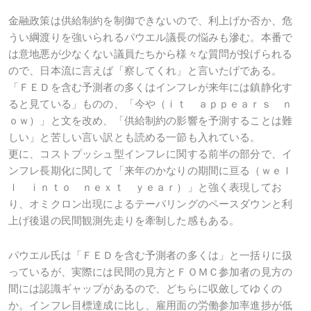
金融政策は供給制約を制御できないので、利上げか否か、危
うい綱渡りを強いられるパウエル議長の悩みも滲む。本番で
は意地悪が少なくない議員たちから様々な質問が投げられる
ので、日本流に言えば「察してくれ」と言いたげである。
「ＦＥＤを含む予測者の多くはインフレが来年には鎮静化す
ると見ている」ものの、「今や（ｉｔ ａｐｐｅａｒｓ ｎ
ｏｗ）」と文を改め、「供給制約の影響を予測することは難
しい」と苦しい言い訳とも読める一節も入れている。
更に、コストプッシュ型インフレに関する前半の部分で、イ
ンフレ長期化に関して「来年のかなりの期間に亘る（ｗｅｌ
ｌ ｉｎｔｏ ｎｅｘｔ ｙｅａｒ）」と強く表現してお
り、オミクロン出現によるテーパリングのペースダウンと利
上げ後退の民間観測先走りを牽制した感もある。
パウエル氏は「ＦＥＤを含む予測者の多くは」と一括りに扱
っているが、実際には民間の見方とＦＯＭＣ参加者の見方の
間には認識ギャップがあるので、どちらに収斂してゆくの
か。インフレ目標達成に比し、雇用面の労働参加率進捗が低