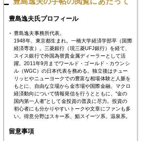
豊島逸夫の手帖の閲覧にあたって
視野の円高。
そして国際金価格は９ドルほど上昇中。米国債１０年の利回
豊島逸夫氏プロフィール
りは１．４６％まで急落。安全資産の米国債・円・金に再び
マネー流入中。日本時間夕方時点。
豊島逸夫事務所代表。
1948年、東京都生まれ。一橋大学経済学部卒（国際
経済専攻）。三菱銀行（現三菱UFJ銀行）を経て、
スイス銀行で外国為替貴金属ディーラーとして活
2021年
躍。2011年9月までワールド・ゴールド・カウンシ
ル（WGC）の日本代表を務める。独立後はチュー
1月
2月
3月
4月
5月
6月
リッヒやニューヨークでの豊富な相場体験と人脈を
もとに、自由な立場から金市場や国際金融、マクロ
7月
8月
9月
10月
11月
12月
経済動向について情報発信を行うとともに、“金の
国内第一人者”として金投資の普及に尽力。投資の
初心者にも分かりやすいトークや文章にファンも多
2021年11月30日
い。得意分野はスキー系、鮨スイーツ系、温泉系。
パウエル議会証言原文公表、利上げ観測後退に一石
留意事項
2021年11月29日