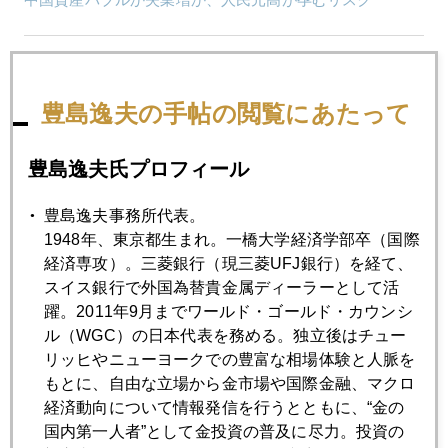
2021年05月27日
五輪安全性に疑義、波紋広げる米専門家集団の寄稿
豊島逸夫の手帖の閲覧にあたって
2021年05月26日
豊島逸夫氏プロフィール
金１９００ドル再突破
豊島逸夫事務所代表。
1948年、東京都生まれ。一橋大学経済学部卒（国際
2021年05月25日
経済専攻）。三菱銀行（現三菱UFJ銀行）を経て、
ワクチン予約（ネット経由）のアドバイス
スイス銀行で外国為替貴金属ディーラーとして活
躍。2011年9月までワールド・ゴールド・カウンシ
ル（WGC）の日本代表を務める。独立後はチュー
2021年05月25日
リッヒやニューヨークでの豊富な相場体験と人脈を
五輪強行は壮大な賭け、海外投資家は日本株売り
もとに、自由な立場から金市場や国際金融、マクロ
経済動向について情報発信を行うとともに、“金の
国内第一人者”として金投資の普及に尽力。投資の
2021年05月21日