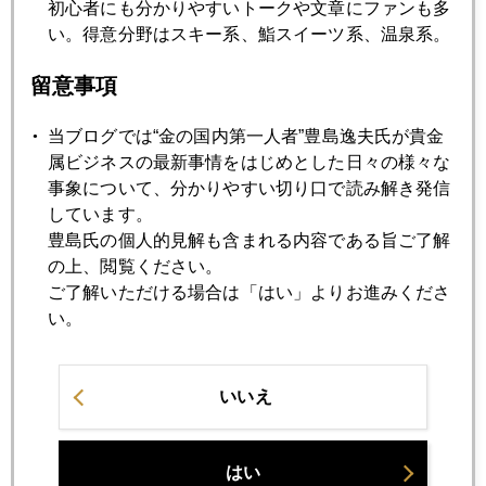
初心者にも分かりやすいトークや文章にファンも多
東京五輪中止なら日本株買い、外国人投資家の読み
い。得意分野はスキー系、鮨スイーツ系、温泉系。
留意事項
2021年05月20日
暗号資産波乱に市場翻弄、議事録発表で理性回復
当ブログでは“金の国内第一人者”豊島逸夫氏が貴金
属ビジネスの最新事情をはじめとした日々の様々な
2021年05月19日
事象について、分かりやすい切り口で読み解き発信
「企業も公平な負担を」、覚悟のイエレン発言
しています。
豊島氏の個人的見解も含まれる内容である旨ご了解
の上、閲覧ください。
2021年05月18日
ご了解いただける場合は「はい」よりお進みくださ
金１８６０ドル台まで続騰
い。
2021年05月17日
いいえ
テレビ出演でワクチン議論も
はい
2021年05月14日