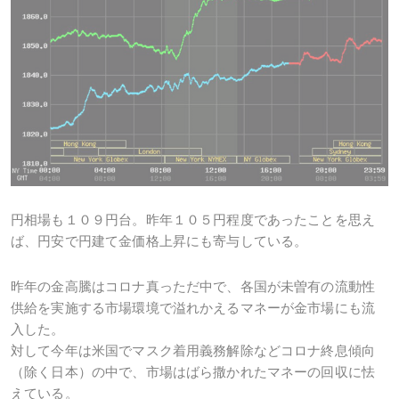
円相場も１０９円台。昨年１０５円程度であったことを思え
ば、円安で円建て金価格上昇にも寄与している。
昨年の金高騰はコロナ真っただ中で、各国が未曽有の流動性
供給を実施する市場環境で溢れかえるマネーが金市場にも流
入した。
対して今年は米国でマスク着用義務解除などコロナ終息傾向
（除く日本）の中で、市場はばら撒かれたマネーの回収に怯
えている。