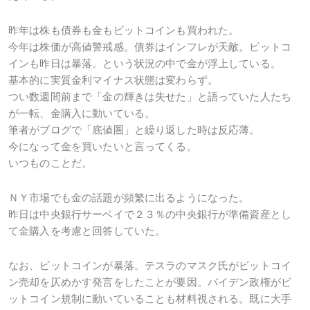
昨年は株も債券も金もビットコインも買われた。
今年は株価が高値警戒感。債券はインフレが天敵。ビットコ
インも昨日は暴落。という状況の中で金が浮上している。
基本的に実質金利マイナス状態は変わらず。
つい数週間前まで「金の輝きは失せた」と語っていた人たち
が一転、金購入に動いている。
筆者がブログで「底値圏」と繰り返した時は反応薄。
今になって金を買いたいと言ってくる。
いつものことだ。
ＮＹ市場でも金の話題が頻繁に出るようになった。
昨日は中央銀行サーベイで２３％の中央銀行が準備資産とし
て金購入を考慮と回答していた。
なお、ビットコインが暴落。テスラのマスク氏がビットコイ
ン売却を仄めかす発言をしたことが要因。バイデン政権がビ
ットコイン規制に動いていることも材料視される。既に大手