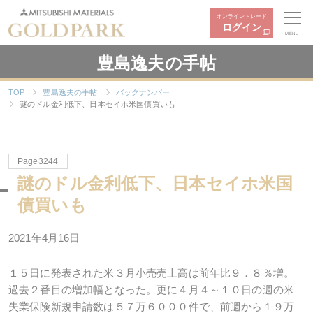
オンライントレード
ログイン
MENU
豊島逸夫の手帖
TOP
豊島逸夫の手帖
バックナンバー
謎のドル金利低下、日本セイホ米国債買いも
Page3244
謎のドル金利低下、日本セイホ米国
債買いも
2021年4月16日
１５日に発表された米３月小売売上高は前年比９．８％増。
過去２番目の増加幅となった。更に４月４～１０日の週の米
失業保険新規申請数は５７万６０００件で、前週から１９万