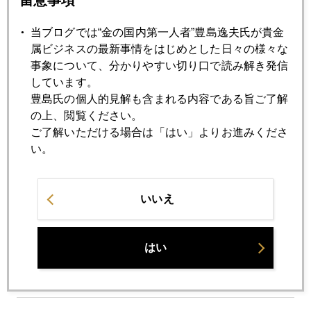
留意事項
台湾有事で金は買われるか
当ブログでは“金の国内第一人者”豊島逸夫氏が貴金
2021年04月20日
属ビジネスの最新事情をはじめとした日々の様々な
日米「経済」安全保障、日本側は米国債購入で貢献
事象について、分かりやすい切り口で読み解き発信
しています。
豊島氏の個人的見解も含まれる内容である旨ご了解
2021年04月19日
の上、閲覧ください。
アルケゴス関連、モルガン・スタンレーも１千億円損失、
ご了解いただける場合は「はい」よりお進みくださ
残る疑念
い。
2021年04月16日
いいえ
謎のドル金利低下、日本セイホ米国債買いも
はい
2021年04月15日
東欧諸国が公的金準備増強、ロシアの影が濃厚