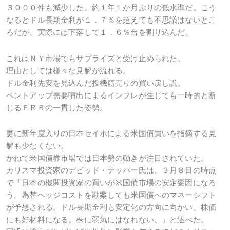
３０００件も減少した。約１年１か月ぶりの低水準だ。こう
なるとドル長期金利が１．７％を超えても不思議はないとこ
ろだが、実際には下落して１．６％台を割り込んだ。
これはＮＹ市場でもサプライズと受け止められた。
理由としては様々な見解が流れる。
ドル金利先安を見込んだ投機筋売りの買い戻し説。
ペントアップ需要噴出によるインフレが生じても一時的と断
じるＦＲＢの一貫した姿勢。
更に新年度入りの日本セイホによる米国債買いを指摘する見
解も少なくない。
かねて米国債券市場では日本勢の動きが注目されていた。
カリスマ投資家のデビッド・テッパー氏は、３月８日の時点
で「日本の機関投資家の買いが米国債市場の安定要因になろ
う。為替ヘッジコストを勘案しても米国債へのマネーシフト
が予想される。ドル長期金利も安定化の方向に向かい、株価
にも好材料になる。株に弱気にはなれない。」と述べた。