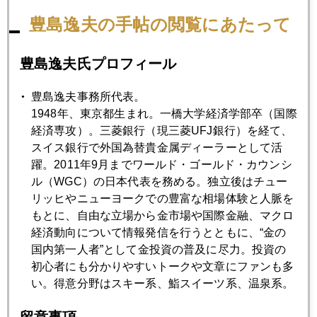
豊島逸夫の手帖の閲覧にあたって
2021年04月27日
中国バブル崩壊懸念の実相、ドル金利上昇リスクも
豊島逸夫氏プロフィール
豊島逸夫事務所代表。
2021年04月26日
1948年、東京都生まれ。一橋大学経済学部卒（国際
日本株、「五輪中止」なら買い、外国人投資家の視点
経済専攻）。三菱銀行（現三菱UFJ銀行）を経て、
スイス銀行で外国為替貴金属ディーラーとして活
躍。2011年9月までワールド・ゴールド・カウンシ
2021年04月23日
ル（WGC）の日本代表を務める。独立後はチュー
バイデン政権、株安容認か、増税案は金・暗号資産も直撃
リッヒやニューヨークでの豊富な相場体験と人脈を
もとに、自由な立場から金市場や国際金融、マクロ
経済動向について情報発信を行うとともに、“金の
2021年04月22日
国内第一人者”として金投資の普及に尽力。投資の
米ＣＥＯが自社の大株主が誰なのか分からない異常な状況
初心者にも分かりやすいトークや文章にファンも多
い。得意分野はスキー系、鮨スイーツ系、温泉系。
2021年04月21日