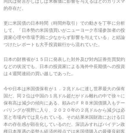
同氏は発言がしばしば米株価に影響を与えるほどのカリスマ
的存在だ。
更に米国債の日本時間（時間外取引）での動きを丁寧に分析
して、「日本勢の米国債買いがニューヨーク市場参加者の投
資家心理や市場予測に少なからず影響を与えている」と結論
づけたレポートも大手投資銀行から流れていた。
日本の財務省が１５日に発表した対外及び対内証券売買契約
などの状況でも、日本の投資家による海外中長期債への投資
は４週間連続の買い越しであった。
今や日本は米国債保有が１．２兆ドルに達し世界最大の保有
国だ。同２位は中国の１兆ドル超だがドル離れの中で徐々に
保有高は減少の傾向にある。頼みのＦＲＢ米国債購入もテー
パリングが視野に入り、２０２０年の２兆ドルから減少は必
至と市場内では見られている。その結果米国財政における日
本の存在感が顕在化しているのだ。深読みすればバイデン政
権日本厚遇の姿勢も経済的視点では米国債購入の最優良顧客