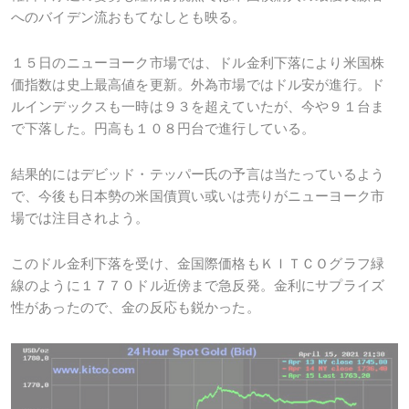
へのバイデン流おもてなしとも映る。
１５日のニューヨーク市場では、ドル金利下落により米国株
価指数は史上最高値を更新。外為市場ではドル安が進行。ド
ルインデックスも一時は９３を超えていたが、今や９１台ま
で下落した。円高も１０８円台で進行している。
結果的にはデビッド・テッパー氏の予言は当たっているよう
で、今後も日本勢の米国債買い或いは売りがニューヨーク市
場では注目されよう。
このドル金利下落を受け、金国際価格もＫＩＴＣＯグラフ緑
線のように１７７０ドル近傍まで急反発。金利にサプライズ
性があったので、金の反応も鋭かった。