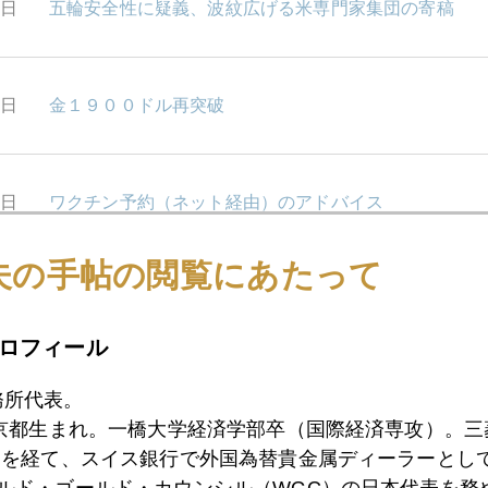
7日
五輪安全性に疑義、波紋広げる米専門家集団の寄稿
6日
金１９００ドル再突破
5日
ワクチン予約（ネット経由）のアドバイス
夫の手帖の閲覧にあたって
5日
五輪強行は壮大な賭け、海外投資家は日本株売り
ロフィール
1日
東京五輪中止なら日本株買い、外国人投資家の読み
務所代表。
東京都生まれ。一橋大学経済学部卒（国際経済専攻）。
）を経て、スイス銀行で外国為替貴金属ディーラーとして
ールド・ゴールド・カウンシル（WGC）の日本代表を務