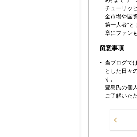
2021年05月2
チューリッ
金市場や国
第一人者”
2021年05月1
章にファン
留意事項
2021年05月1
当ブログで
とした日々
す。
2021年05月1
豊島氏の個
ご了解いた
2021年05月1