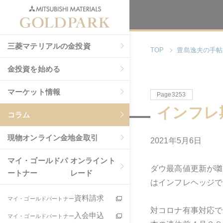
三菱マテリアルの金投資
TOP
豊島逸夫の手帖
金投資を始める
マーケット情報
Page3253
インフレ
コラム
現物
オンライン金地金取引
2021年5月6日
マイ・ゴールドパ
オンライント
ダウ最高値更新が囃
ートナー
レード
はインフレヘッジで
資料請求
マイ・ゴールドパートナー
対コロナ有事対応で
入会申込
マイ・ゴールドパートナー