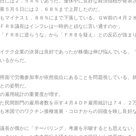
日には２．５４％であった。連休中に良好な経済指標が発表
果５月５日には２．６８％まで上昇したのだ。
もマイナス１．８８％にまで下落している。ＧＷ前の４月２
ＦＲＢ議長はインフレは一時的と頑なに言い通すのか」
「ＦＲＢに逆らうな」から「ＦＲＢを疑え」との反応が強ま
イテク企業の決算は良好であったが株価は伸び悩んでいる。
いるからだ。
用面で労働参加率が依然低位にあることを問題視している。
との姿勢だ。
の雇用統計の重要度が増す。
た民間部門の雇用者数を示す４月ＡＤＰ雇用統計は７４．２
も米国でのワクチン接種進展・コロナからの回復を映し良好
議長が俄かに「テーパリング」考慮を示唆するとも思えない