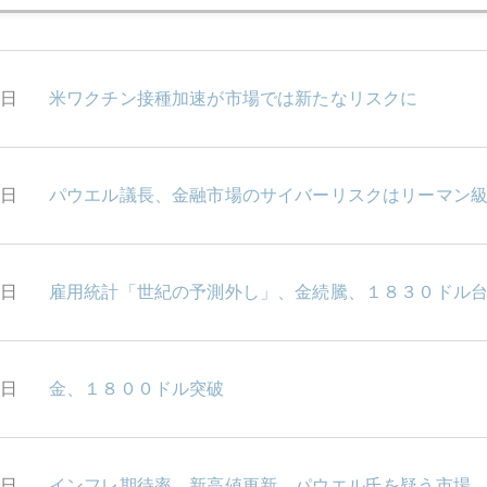
3日
本当にインフレか
2日
米ワクチン接種加速が市場では新たなリスクに
1日
パウエル議長、金融市場のサイバーリスクはリーマン
0日
雇用統計「世紀の予測外し」、金続騰、１８３０ドル
7日
金、１８００ドル突破
7日
インフレ期待率、新高値更新、パウエル氏を疑う市場