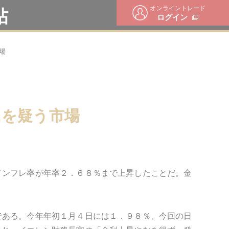
オンライントレード
帖
ログイン
場
氏を疑う市場
インフレ率が年率２．６８％まで上昇したことだ。金
である。今年年初１月４日には１．９８％、今回の日