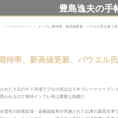
豊島逸夫の手
バックナンバー
インフレ期待率、新高値更新、パウエル氏を疑う市
期待率、新高値更新、パウエル
された５日のＮＹ市場でプロの視点は５年ブレークイーブン
買われるので期待インフレ率は重要な指標だ。
未曽有の財政拡張・金融超緩和が実施されて以来の最高水準