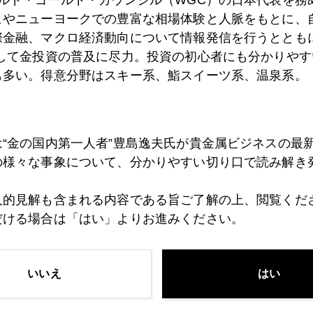
0日
暗号資産波乱に市場翻弄、議事録発表で理性回復
ヒやニューヨークでの豊富な相場体験と人脈をもとに、
際金融、マクロ経済動向について情報発信を行うとともに
として金投資の普及に尽力。投資の初心者にも分かりやす
9日
「企業も公平な負担を」、覚悟のイエレン発言
も多い。得意分野はスキー系、鮨スイーツ系、温泉系。
8日
金１８６０ドル台まで続騰
は“金の国内第一人者”豊島逸夫氏が貴金属ビジネスの最
の様々な事象について、分かりやすい切り口で読み解き
7日
テレビ出演でワクチン議論も
人的見解も含まれる内容である旨ご了解の上、閲覧くだ
だける場合は「はい」よりお進みください。
4日
インフレと金
いいえ
はい