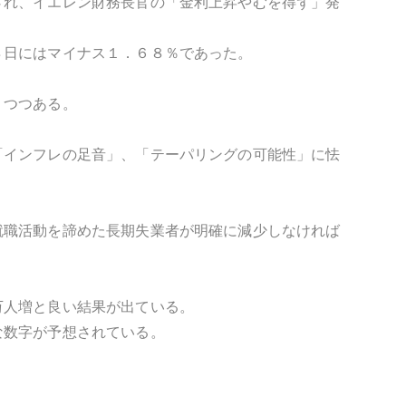
され、イエレン財務長官の「金利上昇やむを得ず」発
８日にはマイナス１．６８％であった。
りつつある。
「インフレの足音」、「テーパリングの可能性」に怯
就職活動を諦めた長期失業者が明確に減少しなければ
万人増と良い結果が出ている。
な数字が予想されている。
。