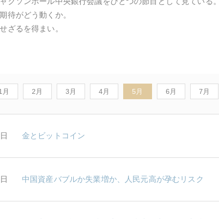
ャクソンホール中央銀行会議をひとつの節目として見ている
期待がどう動くか。
せざるを得まい。
1月
2月
3月
4月
5月
6月
7月
1日
金とビットコイン
8日
中国資産バブルか失業増か、人民元高が孕むリスク