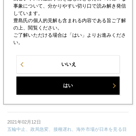
事象について、分かりやすい切り口で読み解き発信
2021年02月18日
しています。
金、続落、ビットコイン爆上げの影響も
豊島氏の個人的見解も含まれる内容である旨ご了解
の上、閲覧ください。
ご了解いただける場合は「はい」よりお進みくださ
2021年02月17日
い。
金、１８００ドル割れ
いいえ
2021年02月16日
金、中国需要の回復鮮明、現地価格にプレミアム
はい
2021年02月15日
金プラチナ値幅縮小加速
2021年02月12日
五輪中止、政局急変、接種遅れ、海外市場が日本を見る目