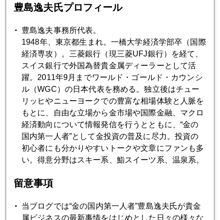
豊島逸夫氏プロフィール
2021年02月26日
米実質金利マイナス圏離脱も、債券市場が発する警報
豊島逸夫事務所代表。
1948年、東京都生まれ。一橋大学経済学部卒（国際
経済専攻）。三菱銀行（現三菱UFJ銀行）を経て、
2021年02月25日
スイス銀行で外国為替貴金属ディーラーとして活
バフェット氏、金鉱株、見切り売却
躍。2011年9月までワールド・ゴールド・カウンシ
ル（WGC）の日本代表を務める。独立後はチュー
リッヒやニューヨークでの豊富な相場体験と人脈を
2021年02月24日
もとに、自由な立場から金市場や国際金融、マクロ
テスラ社、ビットコイン含み益が本業を上回る日
経済動向について情報発信を行うとともに、“金の
国内第一人者”として金投資の普及に尽力。投資の
2021年02月22日
初心者にも分かりやすいトークや文章にファンも多
島根県知事発言と新会長選出、外国人投資家も注目
い。得意分野はスキー系、鮨スイーツ系、温泉系。
留意事項
2021年02月19日
ゴールド・スーパーサイクル説
当ブログでは“金の国内第一人者”豊島逸夫氏が貴金
属ビジネスの最新事情をはじめとした日々の様々な