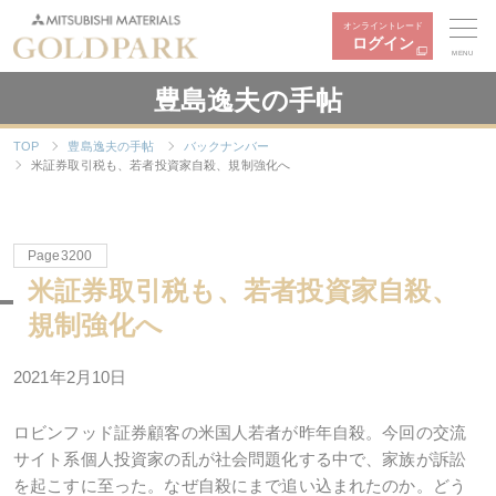
オンライントレード
ログイン
MENU
豊島逸夫の手帖
TOP
豊島逸夫の手帖
バックナンバー
米証券取引税も、若者投資家自殺、規制強化へ
Page3200
米証券取引税も、若者投資家自殺、
規制強化へ
2021年2月10日
ロビンフッド証券顧客の米国人若者が昨年自殺。今回の交流
サイト系個人投資家の乱が社会問題化する中で、家族が訴訟
を起こすに至った。なぜ自殺にまで追い込まれたのか。どう