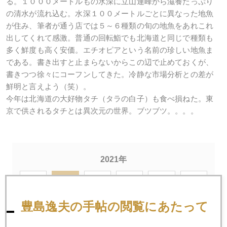
る。１０００メートルもの水深に立山連峰から滋養たっぷり
の清水が流れ込む。水深１００メートルごとに異なった地魚
が住み、筆者が通う店では５～６種類の旬の地魚をあれこれ
出してくれて感激。普通の回転鮨でも北海道と同じで種類も
多く鮮度も高く安価。エチオピアという名前の珍しい地魚ま
である。書き出すと止まらないからこの辺で止めておくが、
書きつつ徐々にコーフンしてきた。冷静な市場分析との差が
鮮明と言えよう（笑）。
今年は北海道の大好物タチ（タラの白子）も食べ損ねた。東
京で供されるタチとは異次元の世界。ブツブツ。。。。
2021年
1月
2月
3月
4月
5月
6月
7月
8月
9月
10月
11月
12月
豊島逸夫の手帖の閲覧にあたって