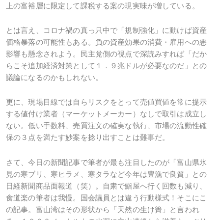
上の富裕層に限定して課税する案の現実味が増している。
とは言え、コロナ禍の真っ只中で「規制強化」に動けば資産
価格暴落の可能性もある。負の資産効果の消費・雇用への悪
影響も懸念されよう。民主党側の視点で深読みすれば「だか
らこそ追加経済対策として１．９兆ドルが必要なのだ」との
議論になるのかもしれない。
更に、現場目線では自らリスクをとって売値買値を常に提示
する値付け業者（マーケットメーカー）なしで取引は成立し
ない。低い手数料、売買注文の確実な執行、市場の流動性確
保の３点を満たす妙案を捻り出すことは難事だ。
さて、今日の新聞記事で筆者が最も注目したのが「富山県氷
見の寒ブリ、寒ヒラメ、寒タラなど今年は豊漁で良質」との
日経新聞商品面報道（笑）。自粛で鮨屋へ行く回数も減り、
食道楽の筆者は我慢。国会議員とは違う行動様式！そこにこ
の記事。富山湾はその形状から「天然の生け簀」と言われ