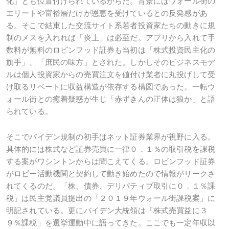
化」とも位置付けられているからだ。背景にはウォール街の
エリートや富裕層だけが恩恵を受けているとの反発感があ
る。そこで結束した交流サイト系若者投資家たちの動きに規
制のメスを入れれば「炎上」は必至だ。アプリから入れて手
数料が無料のロビンフッド証券も当初は「株式投資民主化の
旗手」、「庶民の味方」とされた。しかしそのビジネスモデ
ルは個人投資家からの売買注文を値付け業者に丸投げして受
け取るリベートに収益構造が依存する構図であった。一転ウ
ォール街との癒着疑惑が生じ「赤ずきんの正体は狼か」と語
られている。
そこでバイデン規制の初手はネット証券業界が視野に入る。
具体的には株式など証券売買に一律０．１％の取引税を課税
する案がワシントンからは聞こえてくる。ロビンフッド証券
がロビー活動機関と契約して動き始めたので情報がリークさ
れてくるのだ。「株、債券、デリバティブ取引に０．１％課
税」は民主党議員提出の「２０１９年ウォール街課税案」に
明記されている。更にバイデン大統領は「株式売買益に３
９％課税」を選挙運動中に語ってきた。ここでも一定年収以