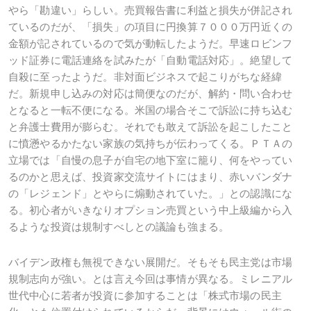
やら「勘違い」らしい。売買報告書に利益と損失が併記され
ているのだが、「損失」の項目に円換算７０００万円近くの
金額が記されているので気が動転したようだ。早速ロビンフ
ッド証券に電話連絡を試みたが「自動電話対応」。絶望して
自殺に至ったようだ。非対面ビジネスで起こりがちな経緯
だ。新規申し込みの対応は簡便なのだが、解約・問い合わせ
となると一転不便になる。米国の場合そこで訴訟に持ち込む
と弁護士費用が膨らむ。それでも敢えて訴訟を起こしたこと
に憤懣やるかたない家族の気持ちが伝わってくる。ＰＴＡの
立場では「自慢の息子が自宅の地下室に籠り、何をやってい
るのかと思えば、投資家交流サイトにはまり、赤いバンダナ
の「レジェンド」とやらに煽動されていた。」との認識にな
る。初心者がいきなりオプション売買という中上級編から入
るような投資は規制すべしとの議論も強まる。
バイデン政権も無視できない展開だ。そもそも民主党は市場
規制志向が強い。とは言え今回は事情が異なる。ミレニアル
世代中心に若者が投資に参加することは「株式市場の民主