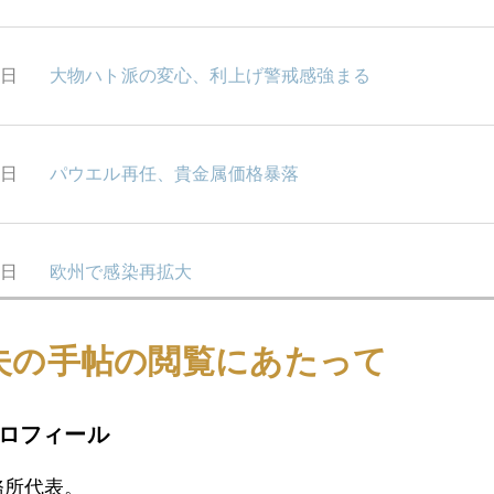
5日
大物ハト派の変心、利上げ警戒感強まる
4日
パウエル再任、貴金属価格暴落
2日
欧州で感染再拡大
夫の手帖の閲覧にあたって
9日
要人発言
ロフィール
8日
最新のＮＹ金市場の話題とは
務所代表。