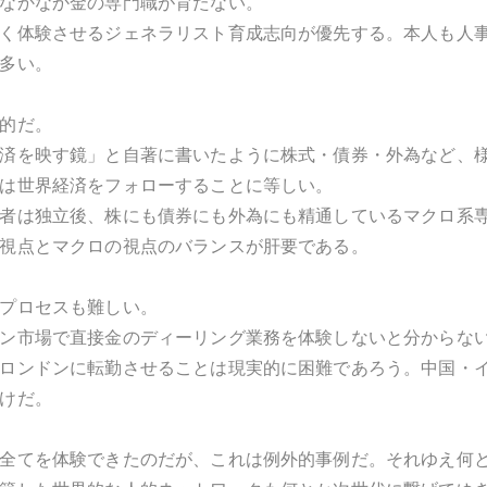
なかなか金の専門職が育たない。
く体験させるジェネラリスト育成志向が優先する。本人も人
多い。
的だ。
済を映す鏡」と自著に書いたように株式・債券・外為など、
は世界経済をフォローすることに等しい。
者は独立後、株にも債券にも外為にも精通しているマクロ系
視点とマクロの視点のバランスが肝要である。
プロセスも難しい。
ン市場で直接金のディーリング業務を体験しないと分からな
ロンドンに転勤させることは現実的に困難であろう。中国・
けだ。
全てを体験できたのだが、これは例外的事例だ。それゆえ何