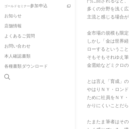
門に回されるなど、
参加申込
ゴールドセミナー
多くの分野を浅く広
お知らせ
主流と感じる場合が
店舗情報
金市場の規模も限定
よくあるご質問
しかし「金は世界経
お問い合わせ
ローするということ
本人確認書類
そもそもそれゆえ筆
金需給などミクロの
各種書類ダウンロード
とは言え「育成」の
やはりＮＹ・ロンド
ために社員をＮＹ・
かりにくいことだら
たまたま筆者はその