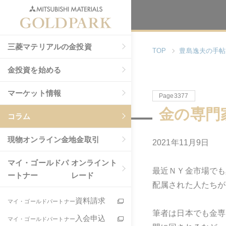
三菱マテリアルの金投資
TOP
豊島逸夫の手帖
金投資を始める
マーケット情報
Page3377
金の専門
コラム
現物
オンライン金地金取引
2021年11月9日
マイ・ゴールドパ
オンライント
最近ＮＹ金市場でも
ートナー
レード
配属された人たちが
資料請求
マイ・ゴールドパートナー
筆者は日本でも金専
入会申込
マイ・ゴールドパートナー