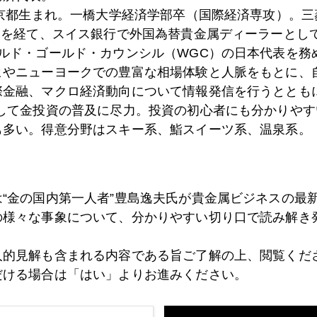
東京都生まれ。一橋大学経済学部卒（国際経済専攻）。
）を経て、スイス銀行で外国為替貴金属ディーラーとして
7日
ＣＰＩショックの次は小売サプライズ、金、乱高下
ールド・ゴールド・カウンシル（WGC）の日本代表を務
ヒやニューヨークでの豊富な相場体験と人脈をもとに、
際金融、マクロ経済動向について情報発信を行うとともに
として金投資の普及に尽力。投資の初心者にも分かりやす
6日
金、２０００ドルのシナリオ、１５００ドルのシナリ
も多い。得意分野はスキー系、鮨スイーツ系、温泉系。
5日
６％ショック後、初の要人発言、「一過性」見解変わ
は“金の国内第一人者”豊島逸夫氏が貴金属ビジネスの最
の様々な事象について、分かりやすい切り口で読み解き
2日
目立つ「円建て」金高
人的見解も含まれる内容である旨ご了解の上、閲覧くだ
だける場合は「はい」よりお進みください。
1日
ＣＰＩショック、金市場を直撃