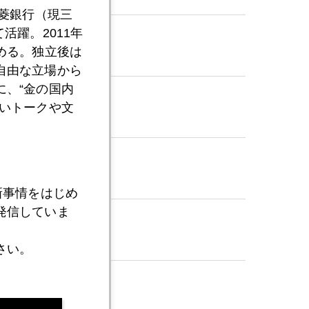
三菱銀行（現三
活躍。2011年
める。独立後は
自由な立場から
、“金の国内
いトークや文
オ
らず
新事情をはじめ
発信していま
さい。