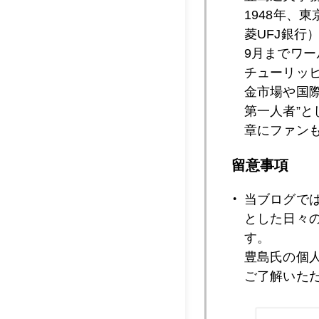
1948年、
菱UFJ銀行
2021年11月1
9月までワ
チューリッ
金市場や国
第一人者”
2021年11月1
章にファン
留意事項
2021年11月1
当ブログで
とした日々
す。
2021年11月1
豊島氏の個
ご了解いた
2021年11月1