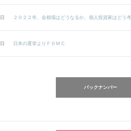
4日
２０２２年、金相場はどうなるか。個人投資家はどう
1日
日本の選挙よりＦＯＭＣ
バックナンバー