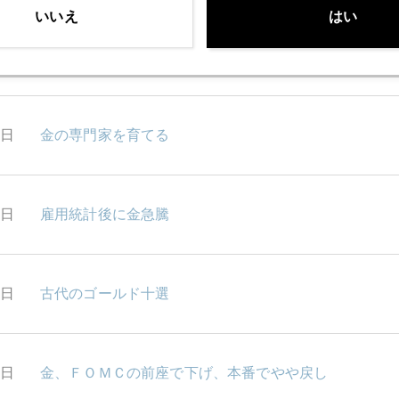
いいえ
はい
0日
金１８３０ドル台で正念場、震源地は債券市場
9日
金の専門家を育てる
8日
雇用統計後に金急騰
5日
古代のゴールド十選
4日
金、ＦＯＭＣの前座で下げ、本番でやや戻し