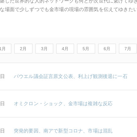
築した世界的な人的ネットワークも何とか次世代に繋げてゆ
な場面で少しずつでも金市場の現場の雰囲気を伝えてゆきた
1月
2月
3月
4月
5月
6月
7月
0日
パウエル議会証言原文公表、利上げ観測後退に一石
9日
オミクロン・ショック、金市場は複雑な反応
6日
突発的要因、南アで新型コロナ、市場は混乱