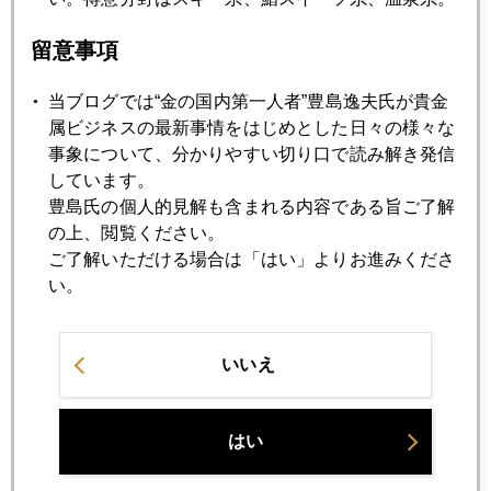
留意事項
2021年04月28日
野村巨額損失、アウェイで苦戦する日系企業に逆風
当ブログでは“金の国内第一人者”豊島逸夫氏が貴金
属ビジネスの最新事情をはじめとした日々の様々な
事象について、分かりやすい切り口で読み解き発信
2021年04月27日
しています。
中国バブル崩壊懸念の実相、ドル金利上昇リスクも
豊島氏の個人的見解も含まれる内容である旨ご了解
の上、閲覧ください。
ご了解いただける場合は「はい」よりお進みくださ
2021年04月26日
い。
日本株、「五輪中止」なら買い、外国人投資家の視点
2021年04月23日
いいえ
バイデン政権、株安容認か、増税案は金・暗号資産も直撃
はい
2021年04月22日
米ＣＥＯが自社の大株主が誰なのか分からない異常な状況