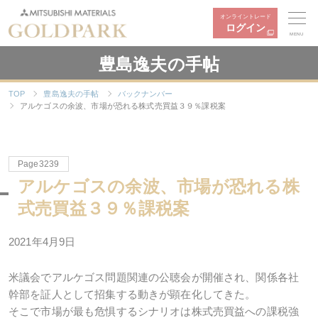
オンライントレード
ログイン
MENU
豊島逸夫の手帖
TOP
豊島逸夫の手帖
バックナンバー
アルケゴスの余波、市場が恐れる株式売買益３９％課税案
Page3239
アルケゴスの余波、市場が恐れる株
式売買益３９％課税案
2021年
4
月
9
日
米議会でアルケゴス問題関連の公聴会が開催され、関係各社
幹部を証人として招集する動きが顕在化してきた。
そこで市場が最も危惧するシナリオは株式売買益への課税強