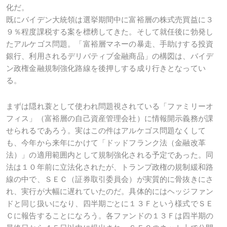
化だ。
既にバイデン大統領は選挙期間中に富裕層の株式売買益に３
９％程度課税する案を標榜してきた。そして就任後に勃発し
たアルケゴス問題。「富裕層マネーの暴走、手助けする投資
銀行、利用されるデリバティブ金融商品」の構図は、バイデ
ン政権金融規制強化路線を後押しする成り行きとなってい
る。
まずは隠れ蓑として使われ問題視されている「ファミリーオ
フィス」（富裕層の自己資産管理会社）に情報開示義務が課
せられるであろう。実はこの件はアルケゴス問題なくして
も、今年から来年にかけて「ドッドフランク法（金融改革
法）」の適用範囲内として規制強化される予定であった。同
法は１０年前に立法化されたが、トランプ政権の規制緩和路
線の中で、ＳＥＣ（証券取引委員会）が実質的に骨抜きにさ
れ、実行が大幅に遅れていたのだ。具体的にはヘッジファン
ドと同じ扱いになり、四半期ごとに１３Ｆという様式でＳＥ
Ｃに報告することになろう。各ファンドの１３Ｆは四半期の