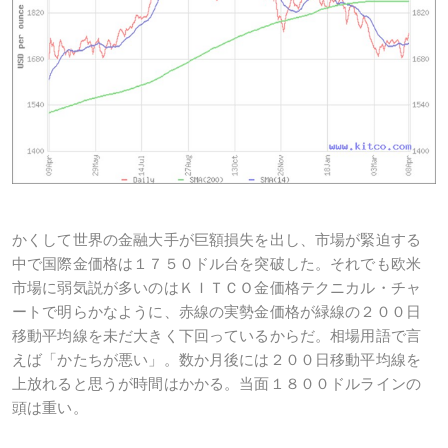
かくして世界の金融大手が巨額損失を出し、市場が緊迫する
中で国際金価格は１７５０ドル台を突破した。それでも欧米
市場に弱気説が多いのはＫＩＴＣＯ金価格テクニカル・チャ
ートで明らかなように、赤線の実勢金価格が緑線の２００日
移動平均線を未だ大きく下回っているからだ。相場用語で言
えば「かたちが悪い」。数か月後には２００日移動平均線を
上放れると思うが時間はかかる。当面１８００ドルラインの
頭は重い。