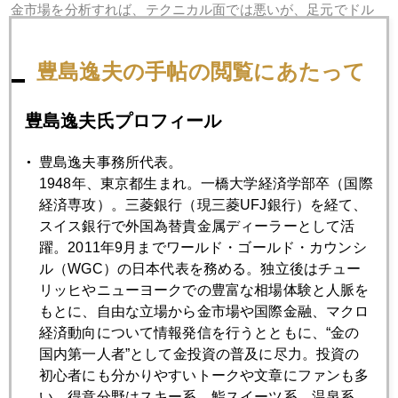
金市場を分析すれば、テクニカル面では悪いが、足元でドル
金利が１．６％に反落したので、ドル安に転じたことが金反
発のキッカケだ。
豊島逸夫の手帖の閲覧にあたって
問題はこれでドル金利高終焉というような簡単な話ではない
こと。一方でインド・中国・中東市場での現物需要も安値圏
で盛り上がっている。この点は今朝の日経新聞朝刊商品面で
豊島逸夫氏プロフィール
も分かりやすい記事が出ているので読んでいただきたい。筆
者が底値圏と言ってきた所以でもある。
豊島逸夫事務所代表。
1948年、東京都生まれ。一橋大学経済学部卒（国際
結局、欧米の短期投資家は金売り、新興国の金長期保有者は
経済専攻）。三菱銀行（現三菱UFJ銀行）を経て、
金買いの構図だ。
スイス銀行で外国為替貴金属ディーラーとして活
躍。2011年9月までワールド・ゴールド・カウンシ
ル（WGC）の日本代表を務める。独立後はチュー
リッヒやニューヨークでの豊富な相場体験と人脈を
2021年
もとに、自由な立場から金市場や国際金融、マクロ
経済動向について情報発信を行うとともに、“金の
1月
2月
3月
4月
5月
6月
国内第一人者”として金投資の普及に尽力。投資の
初心者にも分かりやすいトークや文章にファンも多
7月
8月
9月
10月
11月
12月
い。得意分野はスキー系、鮨スイーツ系、温泉系。