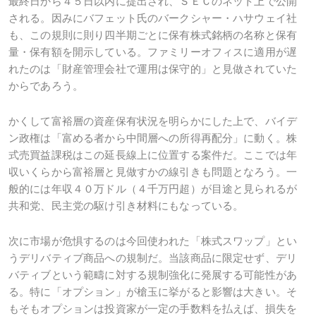
最終日から４５日以内に提出され、ＳＥＣのネット上で公開
される。因みにバフェット氏のバークシャー・ハサウェイ社
も、この規則に則り四半期ごとに保有株式銘柄の名称と保有
量・保有額を開示している。ファミリーオフィスに適用が遅
れたのは「財産管理会社で運用は保守的」と見做されていた
からであろう。
かくして富裕層の資産保有状況を明らかにした上で、バイデ
ン政権は「富める者から中間層への所得再配分」に動く。株
式売買益課税はこの延長線上に位置する案件だ。ここでは年
収いくらから富裕層と見做すかの線引きも問題となろう。一
般的には年収４０万ドル（４千万円超）が目途と見られるが
共和党、民主党の駆け引き材料にもなっている。
次に市場が危惧するのは今回使われた「株式スワップ」とい
うデリバティブ商品への規制だ。当該商品に限定せず、デリ
バティブという範疇に対する規制強化に発展する可能性があ
る。特に「オプション」が槍玉に挙がると影響は大きい。そ
もそもオプションは投資家が一定の手数料を払えば、損失を