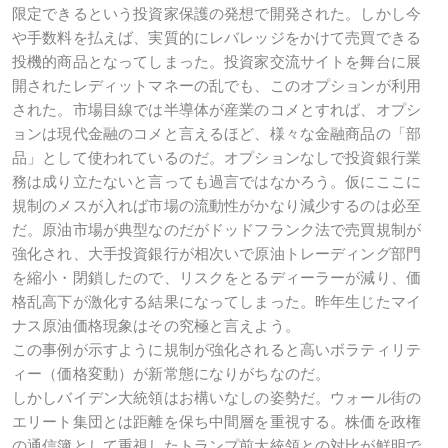
限定できるという投資家保護の発想で開発された。しかし今
や手数料を払えば、実質的にレバレッジをかけて売買できる
投機的商品となってしまった。投資家交流サイトを舞台に展
開されたレディットマネーの乱でも、このオプションが利用
された。市場目線では半導体が産業のコメとすれば、オプシ
ョンは現代金融のコメと言えるほど、様々な金融商品の「部
品」として使われているのだ。オプションなしで投資銀行業
務は成り立たないと言っても過言ではなかろう。仮にここに
規制のメスが入れば市場の流動性がかなり減少するのは必至
だ。原油市場が典型なのだがドッドフランク法で売買規制が
強化され、大手投資銀行が相次いで原油トレーディング部門
を縮小・閉鎖したので、リスクをとるディーラーが減り、価
格乱高下が激化する結果になってしまった。昨年生じたマイ
ナス原油価格現象はその究極と言えよう。
この事例が示すように規制が強化されると高いボラティリテ
ィー（価格変動）が新常態になりがちなのだ。
しかしバイデン大統領はお構いなしの姿勢だ。ウォール街の
エリート集団とは距離を保ち中間層を重視する。株価を政権
の通信簿として重視したトランプ前大統領との対比が鮮明で