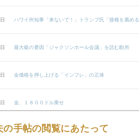
7日
ハワイ州知事「来ないで！」トランプ氏「接種を薦め
6日
最大級の要因「ジャクソンホール会議」を読む勘所
5日
金価格を押し上げる「インフレ」の正体
4日
金、１８００ドル乗せ
夫の手帖の閲覧にあたって
3日
日米ともに政治リスクの秋