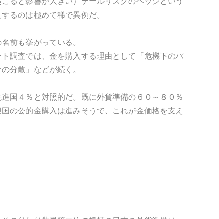
起こると影響が大きい）テールリスクのヘッジという
及するのは極めて稀で異例だ。
の名前も挙がっている。
ート調査では、金を購入する理由として「危機下のパ
オの分散」などが続く。
先進国４％と対照的だ。既に外貨準備の６０～８０％
興国の公的金購入は進みそうで、これが金価格を支え