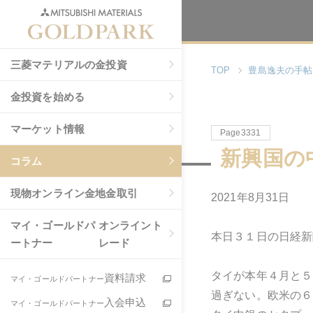
三菱マテリアルの金投資
TOP
豊島逸夫の手帖
金投資を始める
マーケット情報
Page3331
新興国の
コラム
現物
オンライン金地金取引
2021年8月31日
マイ・ゴールドパ
オンライント
本日３１日の日経新
ートナー
レード
タイが本年４月と５
資料請求
マイ・ゴールドパートナー
過ぎない。欧米の６
入会申込
マイ・ゴールドパートナー