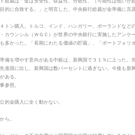
ト総裁は「金は安全性、収益性、分散性、（可能性は低いが
目的に合致する。」と明言した。中央銀行総裁が金準備に言
４トン購入。トルコ、インド、ハンガリー、ポーランドなど
・カウンシル（ＷＧＣ）が世界の中央銀行に実施したアンケ
も多かった。「長期にわたる価値の貯蔵」、「ポートフォリ
準備を増やす意向がある中銀は、新興国で３１％に上った。
先進国に比し、新興国は数パーセントに過ぎない。今後も新
がある。
事参照。
公的金購入に全く動かない。
から。