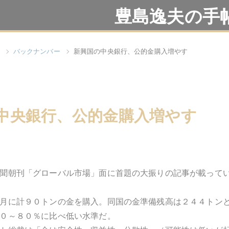
豊島逸夫の手
バックナンバー
新興国の中央銀行、公的金購入増やす
中央銀行、公的金購入増やす
聞朝刊「グローバル市場」面に首題の大振りの記事が載って
月に計９０トンの金を購入。同国の金準備残高は２４４トン
０～８０％に比べ低い水準だ。