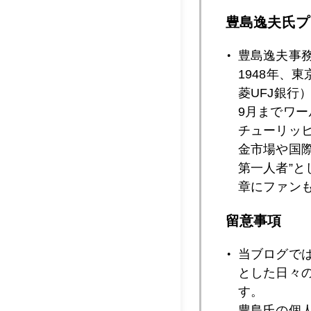
豊島逸夫氏プ
2021年08月2
豊島逸夫事
1948年、
菱UFJ銀行
2021年08月1
9月までワ
チューリッ
金市場や国
2021年08月1
第一人者”
章にファン
留意事項
2021年08月1
当ブログで
とした日々
2021年08月1
す。
豊島氏の個