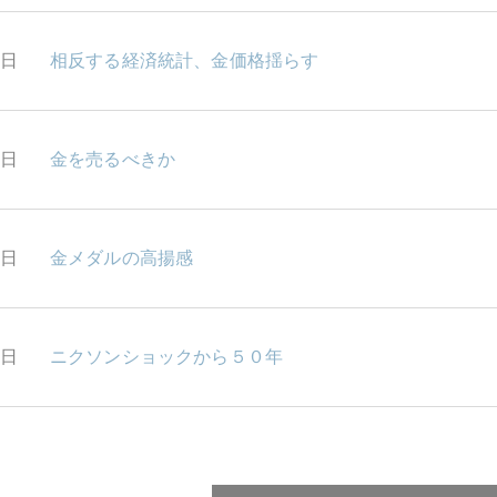
5日
相反する経済統計、金価格揺らす
5日
金を売るべきか
4日
金メダルの高揚感
3日
ニクソンショックから５０年