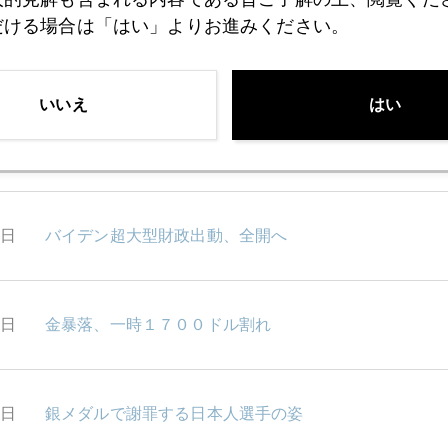
だける場合は「はい」よりお進みください。
7日
感染爆発、市場へも衝撃
いいえ
はい
7日
１０月にも量的緩和縮小開始か
7日
バイデン超大型財政出動、全開へ
0日
金暴落、一時１７００ドル割れ
6日
銀メダルで謝罪する日本人選手の姿