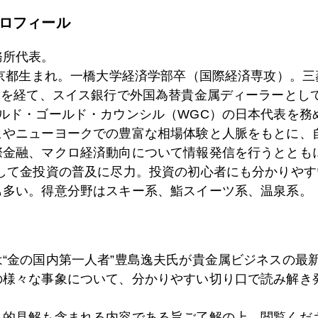
ロフィール
3日
土石流に埋もれた金塊
務所代表。
東京都生まれ。一橋大学経済学部卒（国際経済専攻）。
）を経て、スイス銀行で外国為替貴金属ディーラーとして
9日
爽快！大谷翔平４０号＆８勝達成
ールド・ゴールド・カウンシル（WGC）の日本代表を務
ヒやニューヨークでの豊富な相場体験と人脈をもとに、
際金融、マクロ経済動向について情報発信を行うとともに
8日
米国経済成長ピークアウト説
として金投資の普及に尽力。投資の初心者にも分かりやす
も多い。得意分野はスキー系、鮨スイーツ系、温泉系。
7日
中国経済変調
は“金の国内第一人者”豊島逸夫氏が貴金属ビジネスの最
の様々な事象について、分かりやすい切り口で読み解き
7日
デルタ株の波紋、金反騰、アフガン情勢は
人的見解も含まれる内容である旨ご了解の上、閲覧くだ