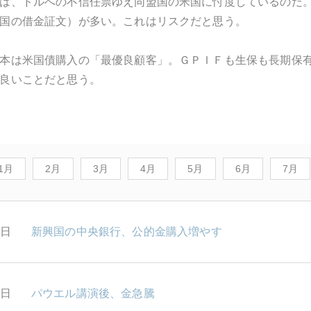
は、ドルへの不信任票ゆえ同盟国の米国に忖度しているのだ
国の借金証文）が多い。これはリスクだと思う。
本は米国債購入の「最優良顧客」。ＧＰＩＦも生保も長期保
良いことだと思う。
1月
2月
3月
4月
5月
6月
7月
1日
新興国の中央銀行、公的金購入増やす
0日
パウエル講演後、金急騰