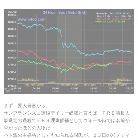
まず、要人発言から。
サンフランシスコ連銀デイリー総裁と言えば、ＦＲＢ議長人
事選定の過程でＦＲＢ理事候補としてウォール街では名前が
挙がったほどの人物だ。
ハト派の主導格としても知られる同氏が、２３日の米メディ