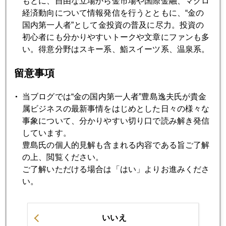
もとに、自由な立場から金市場や国際金融、マクロ
突発的要因、南アで新型コロナ、市場は混乱
経済動向について情報発信を行うとともに、“金の
国内第一人者”として金投資の普及に尽力。投資の
初心者にも分かりやすいトークや文章にファンも多
2021年11月25日
い。得意分野はスキー系、鮨スイーツ系、温泉系。
大物ハト派の変心、利上げ警戒感強まる
留意事項
2021年11月24日
当ブログでは“金の国内第一人者”豊島逸夫氏が貴金
パウエル再任、貴金属価格暴落
属ビジネスの最新事情をはじめとした日々の様々な
事象について、分かりやすい切り口で読み解き発信
しています。
2021年11月22日
豊島氏の個人的見解も含まれる内容である旨ご了解
欧州で感染再拡大
の上、閲覧ください。
ご了解いただける場合は「はい」よりお進みくださ
2021年11月19日
い。
要人発言
いいえ