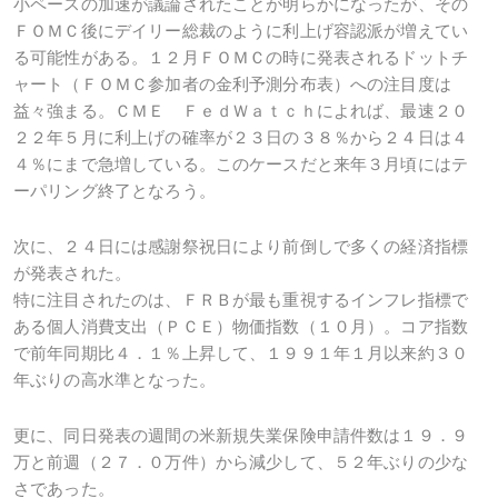
小ペースの加速が議論されたことが明らかになったが、その
ＦＯＭＣ後にデイリー総裁のように利上げ容認派が増えてい
る可能性がある。１２月ＦＯＭＣの時に発表されるドットチ
ャート（ＦＯＭＣ参加者の金利予測分布表）への注目度は
益々強まる。ＣＭＥ ＦｅｄＷａｔｃｈによれば、最速２０
２２年５月に利上げの確率が２３日の３８％から２４日は４
４％にまで急増している。このケースだと来年３月頃にはテ
ーパリング終了となろう。
次に、２４日には感謝祭祝日により前倒しで多くの経済指標
が発表された。
特に注目されたのは、ＦＲＢが最も重視するインフレ指標で
ある個人消費支出（ＰＣＥ）物価指数（１０月）。コア指数
で前年同期比４．１％上昇して、１９９１年１月以来約３０
年ぶりの高水準となった。
更に、同日発表の週間の米新規失業保険申請件数は１９．９
万と前週（２７．０万件）から減少して、５２年ぶりの少な
さであった。