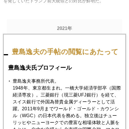
を発していたトランプ前大統領との対比が鮮明だ。
2021年
1月
2月
3月
4月
5月
6月
豊島逸夫の手帖の閲覧にあたって
7月
8月
9月
10月
11月
12月
豊島逸夫氏プロフィール
2021年11月30日
パウエル議会証言原文公表、利上げ観測後退に一石
豊島逸夫事務所代表。
1948年、東京都生まれ。一橋大学経済学部卒（国際
経済専攻）。三菱銀行（現三菱UFJ銀行）を経て、
2021年11月29日
スイス銀行で外国為替貴金属ディーラーとして活
オミクロン・ショック、金市場は複雑な反応
躍。2011年9月までワールド・ゴールド・カウンシ
ル（WGC）の日本代表を務める。独立後はチュー
リッヒやニューヨークでの豊富な相場体験と人脈を
2021年11月26日