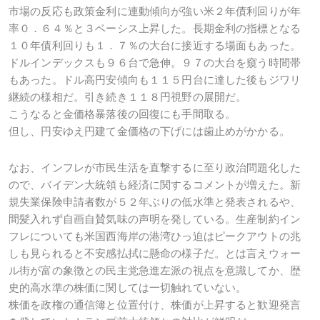
市場の反応も政策金利に連動傾向が強い米２年債利回りが年
率０．６４％と３ベーシス上昇した。長期金利の指標となる
１０年債利回りも１．７％の大台に接近する場面もあった。
ドルインデックスも９６台で急伸。９７の大台を窺う時間帯
もあった。ドル高円安傾向も１１５円台に達した後もジワリ
継続の様相だ。引き続き１１８円視野の展開だ。
こうなると金価格暴落後の回復にも手間取る。
但し、円安ゆえ円建て金価格の下げには歯止めがかかる。
なお、インフレが市民生活を直撃するに至り政治問題化した
ので、バイデン大統領も経済に関するコメントが増えた。新
規失業保険申請者数が５２年ぶりの低水準と発表されるや、
間髪入れず自画自賛気味の声明を発している。生産制約イン
フレについても米国西海岸の港湾ひっ迫はピークアウトの兆
しも見られると不安感払拭に懸命の様子だ。とは言えウォー
ル街が富の象徴との民主党急進左派の視点を意識してか、歴
史的高水準の株価に関しては一切触れていない。
株価を政権の通信簿と位置付け、株価が上昇すると歓迎発言