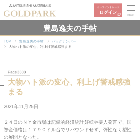
オンライントレード
ログイン
MENU
豊島逸夫の手帖
TOP
豊島逸夫の手帖
バックナンバー
大物ハト派の変心、利上げ警戒感強まる
Page3388
大物ハト派の変心、利上げ警戒感強
まる
2021年
11
月
25
日
２４日のＮＹ金市場は記録的経済統計好転や要人発言で、国
際金価格は１７９０ドル台でリバウンドせず、弾性なく塑性
の展開となった。