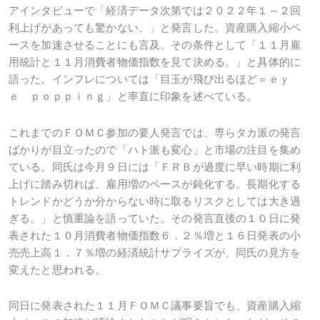
アインタビューで「経済データ次第では２０２２年１～２回
利上げがあっても驚かない。」と発言した。資産購入縮小ペ
ースを加速させることにも言及。その条件として「１１月雇
用統計と１１月消費者物価指数を見て決める。」と具体的に
語った。インフレについては「目玉が飛び出るほど＝ｅｙ
ｅ ｐｏｐｐｉｎｇ」と率直に印象を述べている。
これまでのＦＯＭＣ参加の要人発言では、専らタカ派の発言
ばかりが目立ったので「ハト派も変心」と市場の注目を集め
ている。同氏は今月９日には「ＦＲＢが過度に早い時期に利
上げに踏み切れば、雇用増のペースが鈍化する。長期化する
トレンドかどうか分からない時に取るリスクとしては大き過
ぎる。」と慎重論を語っていた。その発言直後の１０日に発
表された１０月消費者物価指数６．２％増と１６日発表の小
売売上高１．７％増の経済統計サプライズが、同氏の見方を
変えたと思われる。
同日に発表された１１月ＦＯＭＣ議事要旨でも、資産購入縮