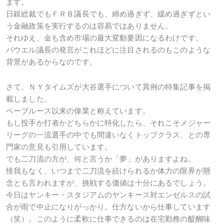
ます。
日銀総裁でもＦＲＢ議長でも、締め過ぎず、緩め過ぎずとい
う金融政策を実行するのは容易ではありません。
それゆえ、金も含め市場の最大変動要因になるわけです。
パウエル議長の発言がこれほどに注目されるのもこのような
背景があるからなのです。
さて、ＮＹタイムズが大谷選手について異例の特集記事を掲
載しました。
ベーブルース以来の偉業と称えています。
もし投手か打者かどちらかに特化したら、それこそメジャー
リーグの一流選手の中でも間違いなくトップクラス、との専
門家の意見も引用しています。
でも二刀流の方が、何と言うか「夢」がありますよね。
怪我もなく、いつまで二刀流を続けられるか体力の限界が懸
念とも言われますが、挑戦する価値は十分にあるでしょう。
今日はヤンキー・スタジアムのヤンキース対エンゼルスの試
合が雨で中止になりがっかり。仕方ないから仕事しています
（笑）。このように柔軟に仕事できるのは在宅勤務の醍醐味