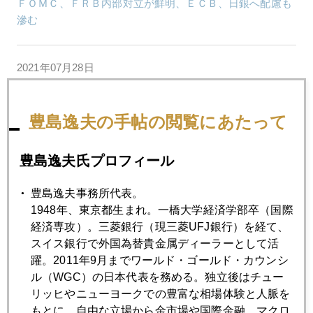
ＦＯＭＣ、ＦＲＢ内部対立が鮮明、ＥＣＢ、日銀へ配慮も
滲む
2021年07月28日
ダイヤモンドは運用対象になるか
豊島逸夫の手帖の閲覧にあたって
2021年07月27日
７月相場は前座、ＦＯＭＣ挟み８月からが本番
豊島逸夫氏プロフィール
豊島逸夫事務所代表。
2021年07月26日
1948年、東京都生まれ。一橋大学経済学部卒（国際
やはり「金の威力」発揮
経済専攻）。三菱銀行（現三菱UFJ銀行）を経て、
スイス銀行で外国為替貴金属ディーラーとして活
躍。2011年9月までワールド・ゴールド・カウンシ
2021年07月21日
ル（WGC）の日本代表を務める。独立後はチュー
ワクチン、２回接種では不十分
リッヒやニューヨークでの豊富な相場体験と人脈を
もとに、自由な立場から金市場や国際金融、マクロ