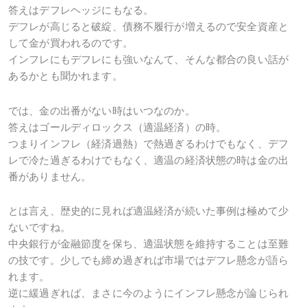
答えはデフレヘッジにもなる。
デフレが高じると破綻、債務不履行が増えるので安全資産と
して金が買われるのです。
インフレにもデフレにも強いなんて、そんな都合の良い話が
あるかとも聞かれます。
では、金の出番がない時はいつなのか。
答えはゴールディロックス（適温経済）の時。
つまりインフレ（経済過熱）で熱過ぎるわけでもなく、デフ
レで冷た過ぎるわけでもなく、適温の経済状態の時は金の出
番がありません。
とは言え、歴史的に見れば適温経済が続いた事例は極めて少
ないですね。
中央銀行が金融節度を保ち、適温状態を維持することは至難
の技です。少しでも締め過ぎれば市場ではデフレ懸念が語ら
れます。
逆に緩過ぎれば、まさに今のようにインフレ懸念が論じられ