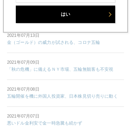
2021年07月14日
はい
習近平政権の通貨戦略における「金」
2021年07月13日
金（ゴールド）の威力が試される、コロナ五輪
2021年07月09日
「秋の危機」に備えるＮＹ市場、五輪無観客も不安視
2021年07月08日
五輪開催を機に外国人投資家、日本株見切り売りに動く
2021年07月07日
悪いドル金利安で金一時急騰も続かず