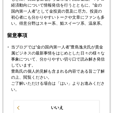
2021年07月20日
経済動向について情報発信を行うとともに、“金の
株価、ビットコイン急落、金は動かず
国内第一人者”として金投資の普及に尽力。投資の
初心者にも分かりやすいトークや文章にファンも多
い。得意分野はスキー系、鮨スイーツ系、温泉系。
2021年07月19日
南アの悲惨な暴動
留意事項
当ブログでは“金の国内第一人者”豊島逸夫氏が貴金
2021年07月16日
属ビジネスの最新事情をはじめとした日々の様々な
パウエル、イエレン発言、市場の話題に
事象について、分かりやすい切り口で読み解き発信
しています。
豊島氏の個人的見解も含まれる内容である旨ご了解
2021年07月15日
の上、閲覧ください。
国際金価格はジワリ上昇だが。。
ご了解いただける場合は「はい」よりお進みくださ
い。
2021年07月14日
米消費者物価上昇率６月５．４％上昇の意味
いいえ