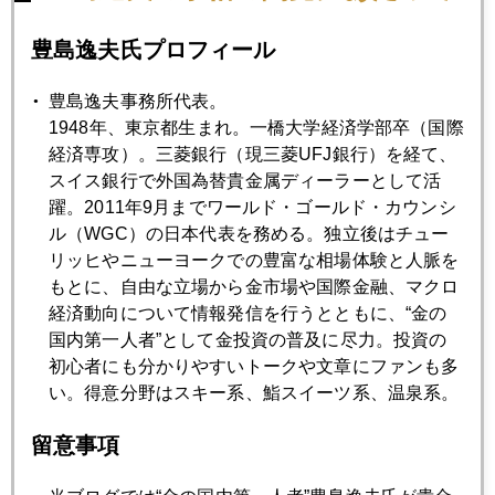
世界の中銀、ドルから金へ
豊島逸夫氏プロフィール
2021年12月24日
豊島逸夫事務所代表。
中国共産党支配下の中国人民銀行、苦肉の利下げ
1948年、東京都生まれ。一橋大学経済学部卒（国際
経済専攻）。三菱銀行（現三菱UFJ銀行）を経て、
スイス銀行で外国為替貴金属ディーラーとして活
2021年12月24日
躍。2011年9月までワールド・ゴールド・カウンシ
オミクロン株に楽観的な市場
ル（WGC）の日本代表を務める。独立後はチュー
リッヒやニューヨークでの豊富な相場体験と人脈を
もとに、自由な立場から金市場や国際金融、マクロ
2021年12月22日
経済動向について情報発信を行うとともに、“金の
日経、連日の日本株危機論
国内第一人者”として金投資の普及に尽力。投資の
初心者にも分かりやすいトークや文章にファンも多
い。得意分野はスキー系、鮨スイーツ系、温泉系。
2021年12月22日
バイデン大統領、中間選挙大苦戦へ
留意事項