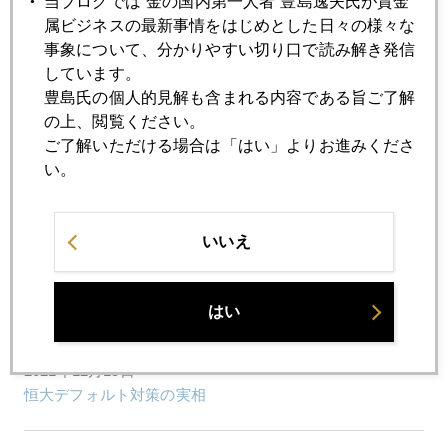
当ブログでは“金の国内第一人者”豊島逸夫氏が貴金
2021年12月20日
属ビジネスの最新事情をはじめとした日々の様々な
緩和縮小の波 市場に迷い
事象について、分かりやすい切り口で読み解き発信
しています。
2021年12月17日
豊島氏の個人的見解も含まれる内容である旨ご了解
金 １８００ドル台回復
の上、閲覧ください。
ご了解いただける場合は「はい」よりお進みくださ
い。
2021年12月16日
パウエル氏「変心」の実態、ＦＯＭＣで明らかに
いいえ
2021年12月15日
いよいよ１２月ＦＯＭＣ、パウエル・ピボットへ
はい
2021年12月15日
恒大デフォルト対策の実相