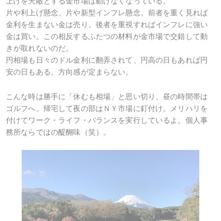
上げを天敵とする金市場は動けなくなっている。
片や利上げ懸念、片や新型インフレ懸念。前者を重く見れば
金利を生まない金は売り。後者を重視すればインフレに強い
金は買い。この相反するふたつの材料が金市場で交錯して動
きが取れないのだ。
円相場も日々のドル金利に翻弄されて、円高の日もあれば円
安の日もある。方向感が定まらない。
こんな時は勝手に「休むも相場」と思い切り、昼の時間帯は
ゴルフへ。帰宅して夜の部はＮＹ市場に釘付け。メリハリを
付けてワーク・ライフ・バランスを実行しているよ。個人事
務所ならではの醍醐味（笑）。