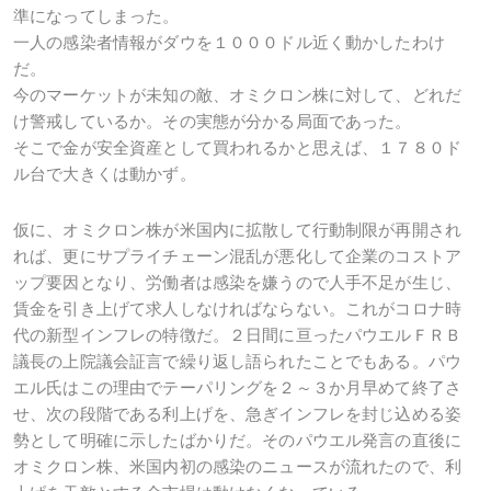
準になってしまった。
一人の感染者情報がダウを１０００ドル近く動かしたわけ
だ。
今のマーケットが未知の敵、オミクロン株に対して、どれだ
け警戒しているか。その実態が分かる局面であった。
そこで金が安全資産として買われるかと思えば、１７８０ド
ル台で大きくは動かず。
仮に、オミクロン株が米国内に拡散して行動制限が再開され
れば、更にサプライチェーン混乱が悪化して企業のコストア
ップ要因となり、労働者は感染を嫌うので人手不足が生じ、
賃金を引き上げて求人しなければならない。これがコロナ時
代の新型インフレの特徴だ。２日間に亘ったパウエルＦＲＢ
議長の上院議会証言で繰り返し語られたことでもある。パウ
エル氏はこの理由でテーパリングを２～３か月早めて終了さ
せ、次の段階である利上げを、急ぎインフレを封じ込める姿
勢として明確に示したばかりだ。そのパウエル発言の直後に
オミクロン株、米国内初の感染のニュースが流れたので、利