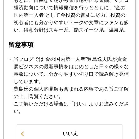
もとに、自由な立場から金市場や国際金融、マクロ
経済動向について情報発信を行うとともに、“金の
2021年06月18日
国内第一人者”として金投資の普及に尽力。投資の
ＦＯＭＣ後、貴金属全滅
初心者にも分かりやすいトークや文章にファンも多
い。得意分野はスキー系、鮨スイーツ系、温泉系。
2021年06月17日
ＦＯＭＣ後、１８１０ドルまで急落
留意事項
当ブログでは“金の国内第一人者”豊島逸夫氏が貴金
2021年06月16日
属ビジネスの最新事情をはじめとした日々の様々な
銅・木材先物価格が変調、ＦＯＭＣインフレ論議に一石
事象について、分かりやすい切り口で読み解き発信
しています。
豊島氏の個人的見解も含まれる内容である旨ご了解
2021年06月15日
の上、閲覧ください。
ＦＯＭＣ前夜、金価格乱高下
ご了解いただける場合は「はい」よりお進みくださ
い。
2021年06月14日
ＦＯＭＣを読む、「影の強力なタカ派」はイエレン前議長
いいえ