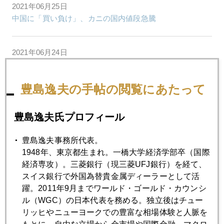
2021年06月25日
中国に「買い負け」、カニの国内値段急騰
2021年06月24日
デルタ・プラス新型も出現、変異型リスクそろり
豊島逸夫の手帖の閲覧にあたって
2021年06月23日
バーナンキショック、２０２１年市場への教訓
豊島逸夫氏プロフィール
豊島逸夫事務所代表。
2021年06月22日
1948年、東京都生まれ。一橋大学経済学部卒（国際
五輪期間中、日本国内は禁酒にしたら？
経済専攻）。三菱銀行（現三菱UFJ銀行）を経て、
スイス銀行で外国為替貴金属ディーラーとして活
躍。2011年9月までワールド・ゴールド・カウンシ
2021年06月21日
ル（WGC）の日本代表を務める。独立後はチュー
「謎の金利安」に市場動揺、株も金も大幅安
リッヒやニューヨークでの豊富な相場体験と人脈を