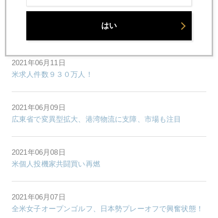
2021年06月12日
はい
米物価５％急上昇、期待インフレ率は伸び悩み
2021年06月11日
米求人件数９３０万人！
2021年06月09日
広東省で変異型拡大、港湾物流に支障、市場も注目
2021年06月08日
米個人投機家共闘買い再燃
2021年06月07日
全米女子オープンゴルフ、日本勢プレーオフで興奮状態！