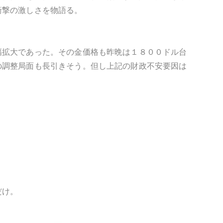
衝撃の激しさを物語る。
幅拡大であった。その金価格も昨晩は１８００ドル台
の調整局面も長引きそう。但し上記の財政不安要因は
だけ。