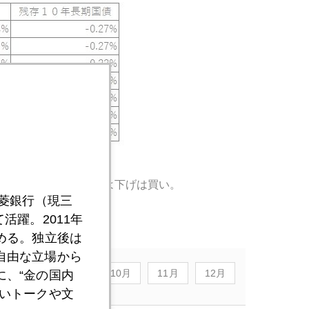
稿しています。長期では下げは買い。
三菱銀行（現三
活躍。2011年
める。独立後は
自由な立場から
8月
9月
10月
11月
12月
、“金の国内
いトークや文