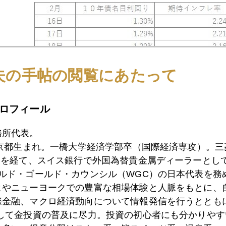
夫の手帖の閲覧にあたって
ロフィール
務所代表。
聞朝刊に「年金が金を運用対象として買う時代」と題して寄
東京都生まれ。一橋大学経済学部卒（国際経済専攻）。
）を経て、スイス銀行で外国為替貴金属ディーラーとして
ールド・ゴールド・カウンシル（WGC）の日本代表を務
ヒやニューヨークでの豊富な相場体験と人脈をもとに、
1月
2月
3月
4月
5月
6月
7月
際金融、マクロ経済動向について情報発信を行うとともに
として金投資の普及に尽力。投資の初心者にも分かりやす