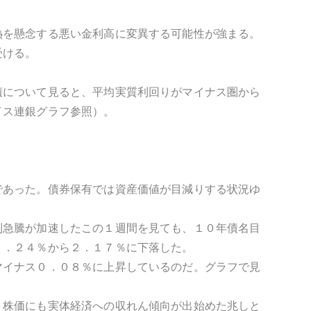
熱を懸念する悪い金利高に変異する可能性が強まる。
受ける。
債について見ると、平均実質利回りがマイナス圏から
イス連銀グラフ参照）。
であった。債券保有では資産価値が目減りする状況ゆ
。
利急騰が加速したこの１週間を見ても、１０年債名目
２．２４％から２．１７％に下落した。
マイナス０．０８％に上昇しているのだ。グラフで見
、株価にも実体経済への収れん傾向が出始めた兆しと