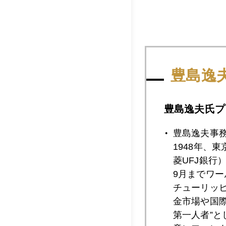
豊島逸
豊島逸夫氏プ
豊島逸夫事
最後に今日の朝日新
1948年、
菱UFJ銀行
9月までワ
チューリッ
金市場や国
2021年
第一人者”