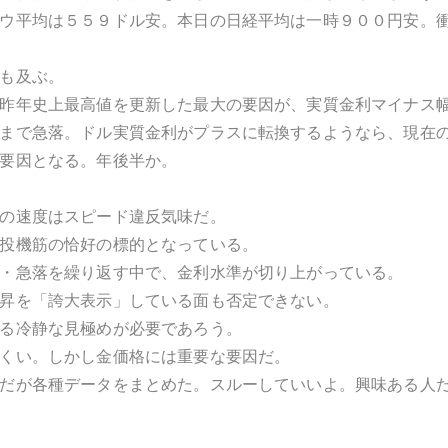
ウ平均は５５９ドル安。本日の日経平均は一時９００円安。
も及ぶ。
昨年史上最高値を更新した最大の要因が、実質金利マイナス
まで急落。ドル実質金利がプラスに転換するようなら、現在
要因となる。年後半か。
の速度はスピード違反気味だ。
投機筋の恰好の標的となっている。
・急落を繰り返す中で、金利水準が切り上がっている。
昇を「誇大表示」している面も否定できない。
る冷静な見極めが必要であろう。
くい。しかし金価格には重要な要因だ。
だが各種データをまとめた。スルーしていいよ。興味ある人