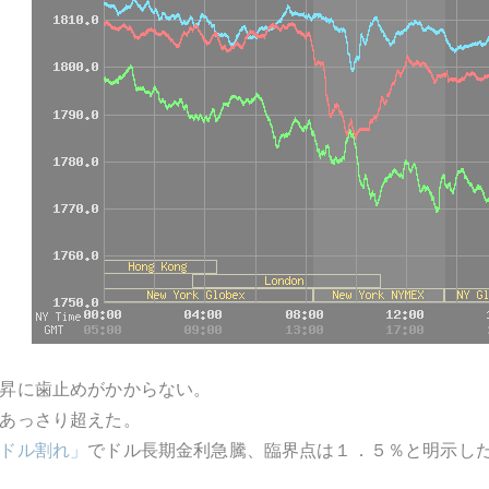
昇に歯止めがかからない。
あっさり超えた。
ドル割れ」
でドル長期金利急騰、臨界点は１．５％と明示し