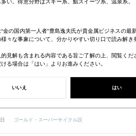
も多い。得意分野はスキー系、鮨スイーツ系、温泉系。
6日
米実質金利マイナス圏離脱も、債券市場が発する警報
は“金の国内第一人者”豊島逸夫氏が貴金属ビジネスの最
5日
の様々な事象について、分かりやすい切り口で読み解き
バフェット氏、金鉱株、見切り売却
人的見解も含まれる内容である旨ご了解の上、閲覧くだ
だける場合は「はい」よりお進みください。
4日
テスラ社、ビットコイン含み益が本業を上回る日
いいえ
はい
2日
島根県知事発言と新会長選出、外国人投資家も注目
9日
ゴールド・スーパーサイクル説