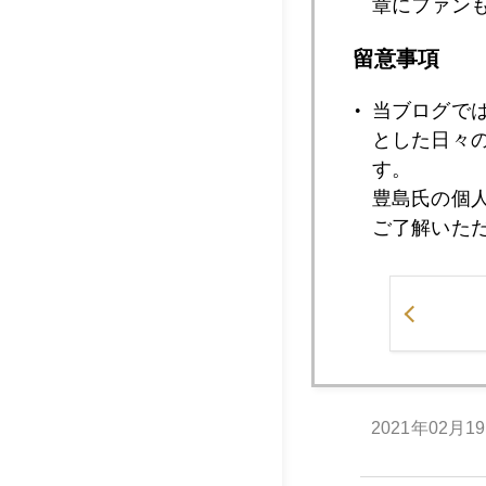
章にファン
2021年02月2
留意事項
当ブログで
2021年02月2
とした日々
す。
豊島氏の個
ご了解いた
2021年02月2
2021年02月2
2021年02月1