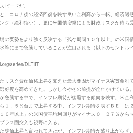
スピードだ。
と、コロナ後の経済回復を映す良い金利高から一転、経済過
ング（緩和縮小）、更に米国債増発による財政リスクが待ち
場の実勢をより強く反映する「残存期間１０年以上」の米国
水準にまで急騰していることが注目される（以下のセントル
ed.org/series/DLTIIT
たリスク資産価格上昇を支えた最大要因がマイナス実質金利
選好度を高めてきた。しかし今やその前提が崩れかけている
が急騰する中で、インフレ期待が後退する傾向を映す。米金
ら１．５％台まで上昇する中、インフレ期待を表すＢＥＩは
１０年以上」の米国債平均利回りがマイナス０．２７％から
プラス圏突入も視野に入る。
た株価上昇と言われてきたが、インフレ期待が盛り上がらず