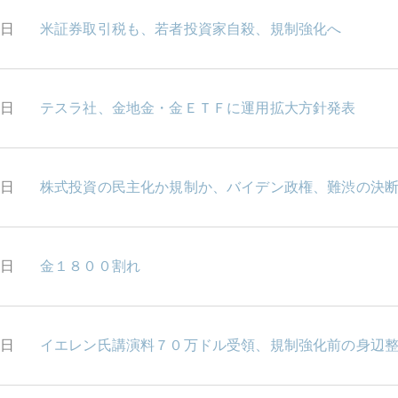
0日
米証券取引税も、若者投資家自殺、規制強化へ
9日
テスラ社、金地金・金ＥＴＦに運用拡大方針発表
8日
株式投資の民主化か規制か、バイデン政権、難渋の決
5日
金１８００割れ
4日
イエレン氏講演料７０万ドル受領、規制強化前の身辺