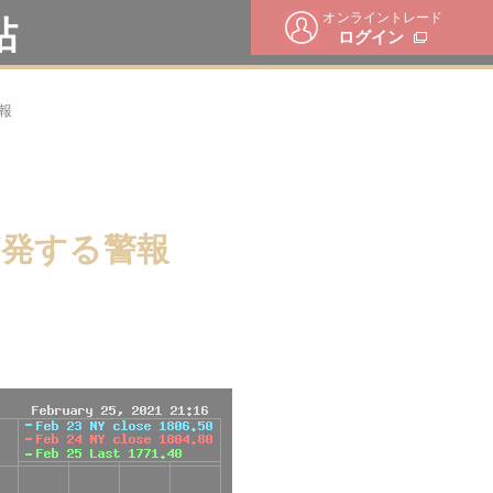
オンライントレード
帖
ログイン
報
が発する警報