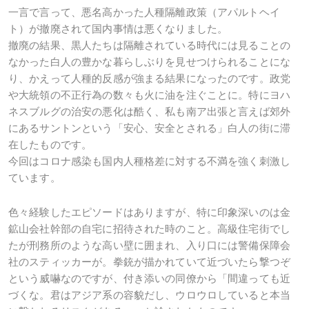
一言で言って、悪名高かった人種隔離政策（アパルトヘイ
ト）が撤廃されて国内事情は悪くなりました。
撤廃の結果、黒人たちは隔離されている時代には見ることの
なかった白人の豊かな暮らしぶりを見せつけられることにな
り、かえって人種的反感が強まる結果になったのです。政党
や大統領の不正行為の数々も火に油を注ぐことに。特にヨハ
ネスブルグの治安の悪化は酷く、私も南ア出張と言えば郊外
にあるサントンという「安心、安全とされる」白人の街に滞
在したものです。
今回はコロナ感染も国内人種格差に対する不満を強く刺激し
ています。
色々経験したエピソードはありますが、特に印象深いのは金
鉱山会社幹部の自宅に招待された時のこと。高級住宅街でし
たが刑務所のような高い壁に囲まれ、入り口には警備保障会
社のスティッカーが。拳銃が描かれていて近づいたら撃つぞ
という威嚇なのですが、付き添いの同僚から「間違っても近
づくな。君はアジア系の容貌だし、ウロウロしていると本当