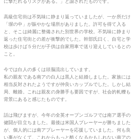
に撃たれるリスクがある。」と諭されたものです。
高級住宅街は不気味に静まり返っていましたが、一か所だけ
「塀の中」が賑やかな場所がありました。許可を得て入る
と、そこは綺麗に整備された別世界の学校。不気味に静まり
返った住宅街との差が衝撃的でした。幹部氏曰く、自宅と学
校は歩けば５分だが子供は自家用車で送り迎えしているとの
こと。
今では白人の多くは頭脳流出しています。
私の親友である南アの白人は黒人と結婚しました。家族には
相当反対されたようですが仲良いカップルでした。しかし結
局、離婚。これは親友の身勝手も要因ですが、社会的軋轢も
背景にあると感じたものです。
話は飛びますが、今年の全英オープンゴルフでは南ア選手の
健闘が目立ちました。最後は米国人プレーヤーが勝ちました
が、個人的には南アプレーヤーを応援していました。何も良
い事がなくて、これからもっと酷くなるかもしれない南アの