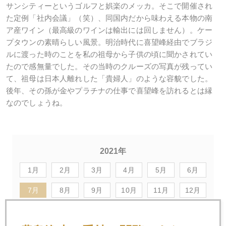
サンシティーというゴルフと娯楽のメッカ。そこで開催され
た定例「社内会議」（笑）、同国内だから味わえる本物の南
ア産ワイン（最高級のワインは輸出には回しません）。ケー
プタウンの素晴らしい風景。明治時代に喜望峰経由でブラジ
ルに渡った時のことを私の祖母から子供の頃に聞かされてい
たので感無量でした。その当時のクルーズの写真が残ってい
て、祖母は日本人離れした「貴婦人」のような容貌でした。
後年、その孫が金やプラチナの仕事で喜望峰を訪れるとは縁
なのでしょうね。
2021年
1月
2月
3月
4月
5月
6月
7月
8月
9月
10月
11月
12月