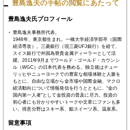
豊島逸夫の手帖の閲覧にあたって
2021年07月30日
ＦＯＭＣ後、金価格上昇
豊島逸夫氏プロフィール
2021年07月29日
豊島逸夫事務所代表。
ＦＯＭＣ、ＦＲＢ内部対立が鮮明、ＥＣＢ、日銀へ配慮も
1948年、東京都生まれ。一橋大学経済学部卒（国際
滲む
経済専攻）。三菱銀行（現三菱UFJ銀行）を経て、
スイス銀行で外国為替貴金属ディーラーとして活
躍。2011年9月までワールド・ゴールド・カウンシ
2021年07月28日
ル（WGC）の日本代表を務める。独立後はチュー
ダイヤモンドは運用対象になるか
リッヒやニューヨークでの豊富な相場体験と人脈を
もとに、自由な立場から金市場や国際金融、マクロ
経済動向について情報発信を行うとともに、“金の
2021年07月27日
国内第一人者”として金投資の普及に尽力。投資の
７月相場は前座、ＦＯＭＣ挟み８月からが本番
初心者にも分かりやすいトークや文章にファンも多
い。得意分野はスキー系、鮨スイーツ系、温泉系。
2021年07月26日
留意事項
やはり「金の威力」発揮