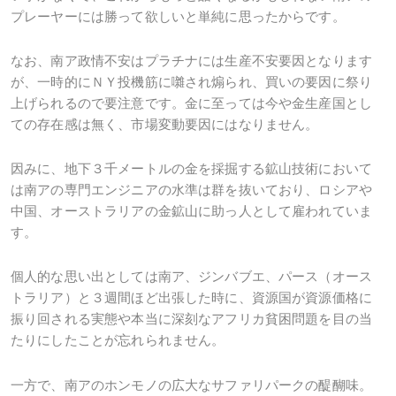
プレーヤーには勝って欲しいと単純に思ったからです。
なお、南ア政情不安はプラチナには生産不安要因となります
が、一時的にＮＹ投機筋に囃され煽られ、買いの要因に祭り
上げられるので要注意です。金に至っては今や金生産国とし
ての存在感は無く、市場変動要因にはなりません。
因みに、地下３千メートルの金を採掘する鉱山技術において
は南アの専門エンジニアの水準は群を抜いており、ロシアや
中国、オーストラリアの金鉱山に助っ人として雇われていま
す。
個人的な思い出としては南ア、ジンバブエ、パース（オース
トラリア）と３週間ほど出張した時に、資源国が資源価格に
振り回される実態や本当に深刻なアフリカ貧困問題を目の当
たりにしたことが忘れられません。
一方で、南アのホンモノの広大なサファリパークの醍醐味。