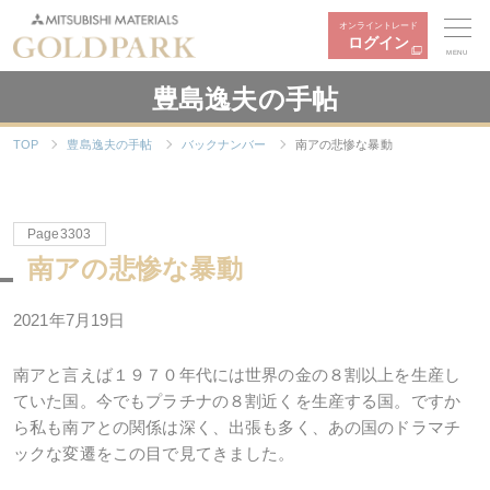
オンライントレード
ログイン
MENU
豊島逸夫の手帖
TOP
豊島逸夫の手帖
バックナンバー
南アの悲惨な暴動
Page3303
南アの悲惨な暴動
2021年7月19日
南アと言えば１９７０年代には世界の金の８割以上を生産し
ていた国。今でもプラチナの８割近くを生産する国。ですか
ら私も南アとの関係は深く、出張も多く、あの国のドラマチ
ックな変遷をこの目で見てきました。