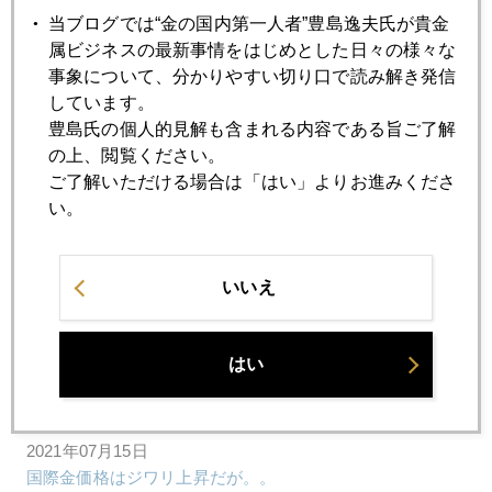
当ブログでは“金の国内第一人者”豊島逸夫氏が貴金
2021年07月21日
属ビジネスの最新事情をはじめとした日々の様々な
ワクチン、２回接種では不十分
事象について、分かりやすい切り口で読み解き発信
しています。
豊島氏の個人的見解も含まれる内容である旨ご了解
2021年07月20日
の上、閲覧ください。
株価、ビットコイン急落、金は動かず
ご了解いただける場合は「はい」よりお進みくださ
い。
2021年07月19日
南アの悲惨な暴動
いいえ
2021年07月16日
はい
パウエル、イエレン発言、市場の話題に
2021年07月15日
国際金価格はジワリ上昇だが。。