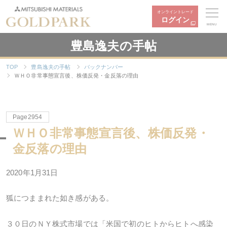
オンライントレード
ログイン
MENU
豊島逸夫の手帖
TOP
豊島逸夫の手帖
バックナンバー
ＷＨＯ非常事態宣言後、株価反発・金反落の理由
Page2954
ＷＨＯ非常事態宣言後、株価反発・
金反落の理由
2020年1月31日
狐につままれた如き感がある。
３０日のＮＹ株式市場では「米国で初のヒトからヒトへ感染