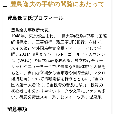
豊島逸夫の手帖の閲覧にあたって
2020年01月30日
金融政策不信を映す金高騰
豊島逸夫氏プロフィール
豊島逸夫事務所代表。
2020年01月29日
1948年、東京都生まれ。一橋大学経済学部卒（国際
新型肺炎優先、中国経済６％割れも覚悟か
経済専攻）。三菱銀行（現三菱UFJ銀行）を経て、
スイス銀行で外国為替貴金属ディーラーとして活
躍。2011年9月までワールド・ゴールド・カウンシ
2020年01月28日
ル（WGC）の日本代表を務める。独立後はチュー
コロナショック、中国デフォルト懸念再燃も
リッヒやニューヨークでの豊富な相場体験と人脈を
もとに、自由な立場から金市場や国際金融、マクロ
経済動向について情報発信を行うとともに、“金の
2020年01月27日
国内第一人者”として金投資の普及に尽力。投資の
コロナショック、週明け、市場を直撃
初心者にも分かりやすいトークや文章にファンも多
い。得意分野はスキー系、鮨スイーツ系、温泉系。
2020年01月24日
留意事項
新型肺炎、中国経済を直撃