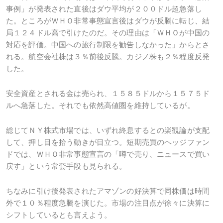
事例」が発表された直後はダウ平均が２００ドル超急落し
た。ところがＷＨＯ非常事態宣言後はダウが反騰に転じ、結
局１２４ドル高で引けたのだ。その理由は「ＷＨＯが中国の
対応を評価。中国への旅行制限を勧告しなかった」からとさ
れる。航空会社株は３％前後反騰。カジノ株も２％程度反発
した。
安全資産とされる金は売られ、１５８５ドルから１５７５ド
ルへ急落した。それでも依然高値圏を維持しているが。
総じてＮＹ株式市場では、いずれ終息するとの楽観論が支配
して、押し目を拾う動きが目立つ。短期売買のヘッジファン
ドでは、ＷＨＯ非常事態宣言の「噂で売り、ニュースで買い
戻す」という常套手段も見られる。
ちなみに引け後発表されたアマゾンの好決算で同株価は時間
外で１０％程度急騰を演じた。市場の注目点が徐々に決算に
シフトしているとも言えよう。