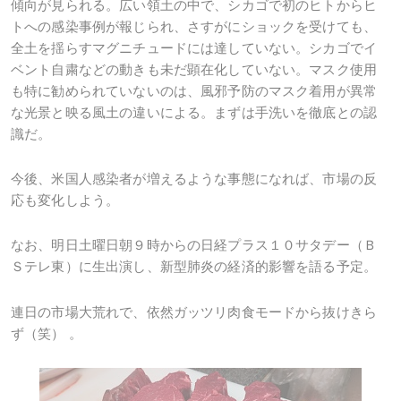
傾向が見られる。広い領土の中で、シカゴで初のヒトからヒ
トへの感染事例が報じられ、さすがにショックを受けても、
全土を揺らすマグニチュードには達していない。シカゴでイ
ベント自粛などの動きも未だ顕在化していない。マスク使用
も特に勧められていないのは、風邪予防のマスク着用が異常
な光景と映る風土の違いによる。まずは手洗いを徹底との認
識だ。
今後、米国人感染者が増えるような事態になれば、市場の反
応も変化しよう。
なお、明日土曜日朝９時からの日経プラス１０サタデー（Ｂ
Ｓテレ東）に生出演し、新型肺炎の経済的影響を語る予定。
連日の市場大荒れで、依然ガッツリ肉食モードから抜けきら
ず（笑） 。