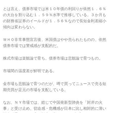
とは言え、債券市場では米１０年債の利回りが依然１．６％
の大台を割り込む１．５９％水準で推移している。３か月も
の財務省証券のイールドが１．５６％なので長短金利差縮小
傾向は変わらない。
ＷＨＯ非常事態宣言後、米国債はやや売られたものの、依然
債券市場では警戒感が支配的だ。
株式市場は楽観論で育ち、債券市場は悲観論で育つもの。
市場間の温度差が鮮明である。
金市場も悲観論で育つのだが、噂で買ってニュースで売る短
期売買が足元の市場を支配している。
なお、ＮＹ市場では、総じて中国発新型肺炎を「対岸の火
事」と受け止め、切迫感・危機感が日本に比し相対的に薄い