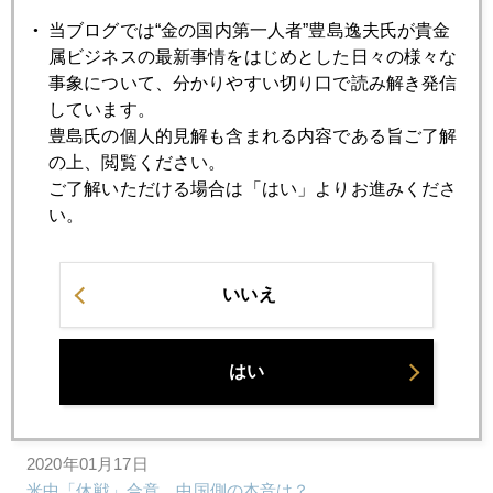
当ブログでは“金の国内第一人者”豊島逸夫氏が貴金
属ビジネスの最新事情をはじめとした日々の様々な
2020年01月23日
事象について、分かりやすい切り口で読み解き発信
ドイツと金の歴史
しています。
豊島氏の個人的見解も含まれる内容である旨ご了解
2020年01月22日
の上、閲覧ください。
新型肺炎、市場にも衝撃
ご了解いただける場合は「はい」よりお進みくださ
い。
2020年01月21日
欧米で日本見直しの風潮
いいえ
2020年01月20日
はい
世界最大ヘッジファンド、金２０００ドル予測
2020年01月17日
米中「休戦」合意、中国側の本音は？